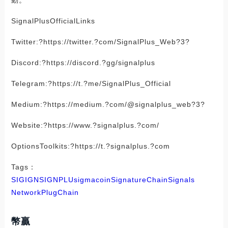
SignalPlusOfficialLinks
Twitter:?https://twitter.?com/SignalPlus_Web?3?
Discord:?https://discord.?gg/signalplus
Telegram:?https://t.?me/SignalPlus_Official
Medium:?https://medium.?com/@signalplus_web?3?
Website:?https://www.?signalplus.?com/
OptionsToolkits:?https://t.?signalplus.?com
Tags：
SIG
IGN
SIGN
PLU
sigmacoin
SignatureChain
Signals
Network
PlugChain
幣贏