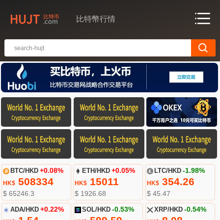
比特幣行情
BTC/HKD
+0.08%
ETH/HKD
+0.05%
LTC/HKD
-1.98%
508334
15011
354.26
HK$
HK$
HK$
$ 65246.3
$ 1926.68
$ 45.47
ADA/HKD
+0.22%
SOL/HKD
-0.53%
XRP/HKD
-0.54%