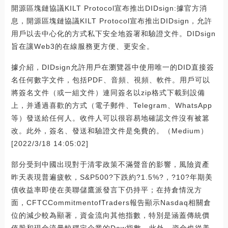
開源區塊鏈協議KILT Protocol宣布推出DIDsign:據官方消
息，開源區塊鏈協議KILT Protocol宣布推出DIDsign，允許
用戶以去中心化的方式私下安全地簽署和驗證文件。DIDsign
旨在讓Web3的在線服務更方便、更安全。
據介紹，DIDsign允許用戶在瀏覽器中使用唯一的DID直接簽
名任何數字文件，包括PDF、音頻、視頻、軟件。用戶可以
將簽名文件（或一組文件）連同簽名以zip格式下載到設備
上，并通過喜歡的方式（電子郵件、Telegram、WhatsApp
等）發送給任何人。收件人可以很容易地確認文件沒有被篡
改。此外，簽名、發送和驗證文件是免費的。（Medium）
[2022/3/18 14:05:02]
部分受到中國出現對于清零政策不滿聲音的影響，風險資產
昨天表現普遍疲軟，S&P500?下跌約?1.5%?，?10?年期美
債收益率即使在美聯儲鷹派發言下仍持平；在持倉情況方
面，CFTCCommitmentofTraders報告顯示Nasdaq相關倉
位的減少較為顯著，資金流向其他指數，特別是涵蓋傳統價
值股和現金流量較穩定企業的Dow指數，此外，資金也從美