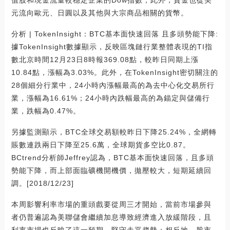
元流向歐元、日圓以及其他與大宗商品相關的貨幣。
分析 | TokenInsight：BTC基本面快速回落 且多頭勢能下降:
據TokenInsight數據顯示，反映區塊鏈行業整體表現的TI指
數北京時間12月23日8時報369.08點，較昨日同期上漲
10.84點，漲幅為3.03%。此外，在TokenInsight密切關注的
28個細分行業中，24小時內漲幅最高的為去中心化交易所行
業，漲幅為16.61%；24小時內跌幅最高的為錨定與儲備行
業，跌幅為0.47%。
另據監測顯示，BTC全球交易額較昨日下降25.24%，全網轉
賬數連跌兩日下降至25.6萬，全球期貨多空比0.87。
BCtrend分析師Jeffrey認為，BTC基本面快速回落，且多頭
勢能下降，而上部面臨礦機開機價，拋壓較大，短期延續回
調。[2018/12/23]
本周影響利率市場的重頭戲要從周三才開始，當前市場參與
者仍普遍認為美聯儲會繼續加息導致經濟進入放緩階段，且
利率市場也反映了這一預期，堅守走平趨勢；相反地，股市