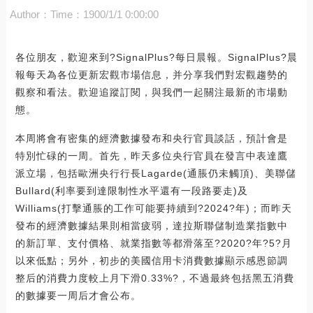
Author：
Time：1900/1/1 0:00:00
各位朋友，歡迎來到?SignalPlus?每日晨報。SignalPlus?晨
報每天為各位更新宏觀市場信息，并分享我們對宏觀趨勢的
觀察和看法。歡迎追蹤訂閱，與我們一起關注最新的市場動
態。
本周將會有密集的經濟數據發布和央行官員談話，預計會是
特別忙碌的一周。首先，昨天多位央行官員在發言中表達鷹
派立場，包括歐洲央行行長Lagarde(通脹仍未觸頂)、美聯儲
Bullard(利率要到達限制性水平還有一段路要走)及
Williams(打擊通脹的工作可能要持續到?2024?年)；而昨天
發布的經濟數據結果則相當疲弱，達拉斯聯儲制造業指數中
的新訂單、支付價格、就業指數等都滑落至?2020?年?5?月
以來低點；另外，初步的美國信用卡消費數據顯示感恩節調
整后的消費力度較上月下滑0.33%?，不過最終包括黑五消費
的數據要一周后才會公布。