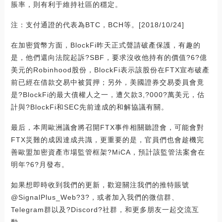
脹率，則有利于維持社區的穩定。
注：支付通證的代表為BTC，BCH等。[2018/10/24]
在加密貨幣方面，BlockFi昨天正式聲請破產保護，有趣的
是，他們還向法院起訴?SBF，要求沒收他持有的價值?6?億
美元的Robinhood股份，BlockFi表示該股份在FTX宣布破產
前已經在借款交易中被質押；另外，美國證券交易委員會竟
是?BlockFi的最大債權人之一，遭欠款3,?000?萬美元，估
計與?BlockFi和SEC先前達成的和解協議有關。
最后，本周歐洲議會將召開FTX事件相關聽證會，可能會對
FTX災難的成因達成共識，更重要的是，官員們也會趁機完
善歐盟加密資產市場監管框架?MiCA，預計該監管法案會在
明年?6?月發布。
如果想即時收到我們的更新，歡迎關注我們的推特賬號
@SignalPlus_Web?3?，或者加入我們的微信群、
Telegram群以及?Discord?社群，和更多朋友一起交流互
動。