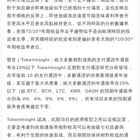
對于加息腳步即將放緩似乎已經感到十分滿意，這也反映在
股市價格的反彈上，即使放緩加息速度可能意味著利率會升
至更高水平且會在高點維持更久。從不同時區的分析數據來
看，美債?2/10?年期收益率走平趨勢似乎是由歐洲時區的投
資者主導，而美國時區的投資者則更偏好更長天期的?10/30?
年期收益率倉位。
聲音 | TokenInsight：絕大多數相對成熟的支付通證年通脹
率在10%以下:TokenInsight 近期對支付通證研究分析發現，
在市值前 10 的支付通證中，多數通證的供應量增速逐年放
緩，直至趨于最大供應量；絕大多數通證的年通脹率在10%
以下（如 BTC、BCH、LTC、XMR、DASH 的預期年通脹率
分別為 4%、4%、9%、6%、9%），所有項目未來的預期通
脹率會逐漸趨近于零。
TokenInsight 認為，此類項目的經濟模型之所以這樣設置，
主要是考慮到前期通脹率相對較高可以有效吸引社區參與
者，有利于生態的快速形成。而后期階段保持相對較低的通