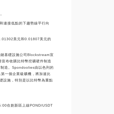
釋。
和連接低點的下趨勢線平行向
1302美元和0.01807美元的
鏈基礎設施公司Blockstream宣
am還同時宣布收購比特幣挖礦硬件制造
和制造。Spondoolies由以色列的
推出第一個企業級礦機，將加速比
融基礎設施，特別是以比特幣為重點
00在創新區上線POND/USDT