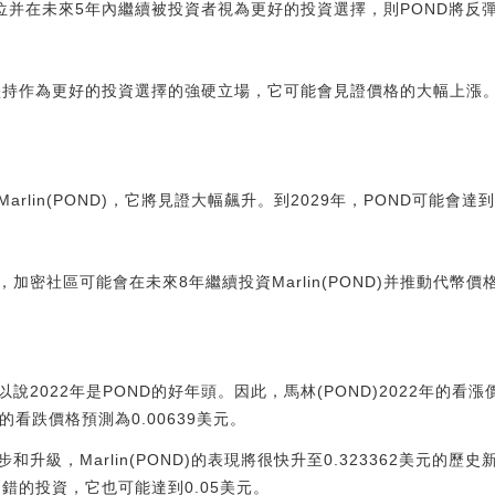
力位并在未來5年內繼續被投資者視為更好的投資選擇，則POND將反彈
內堅持作為更好的投資選擇的強硬立場，它可能會見證價格的大幅上漲。因
lin(POND)，它將見證大幅飆升。到2029年，POND可能會達到
步，加密社區可能會在未來8年繼續投資Marlin(POND)并推動代幣價
以說2022年是POND的好年頭。因此，馬林(POND)2022年的看漲
2年的看跌價格預測為0.00639美元。
步和升級，Marlin(POND)的表現將很快升至0.323362美元的歷
不錯的投資，它也可能達到0.05美元。