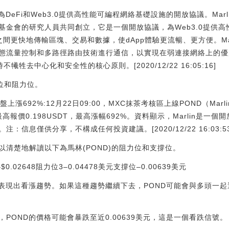
一個為DeFi和Web3.0提供高性能可編程網絡基礎設施的開放協議。Ma
基金會的研究人員共同創立，它是一個開放協議，為Web3.0提供
間更快地傳輸區塊、交易和數據，使dApp體驗更流暢、更方便。Ma
流量控制和多路徑路由技術進行通信，以實現在弱連接網絡上的優越性
犧牲去中心化和安全性的核心原則。[2020/12/22 16:05:16]
撐位和阻力位。
開盤上漲692%:12月22日09:00，MXC抹茶考核區上線POND（Mar
高報價0.198USDT，最高漲幅692%。資料顯示，Marlin是一個開放
信息僅供分享，不構成任何投資建議。[2020/12/22 16:03:53
清楚地解讀以下為馬林(POND)的阻力位和支撐位。
$0.02648阻力位3–0.04478美元支撐位–0.00639美元
表現出看漲趨勢。如果這種趨勢繼續下去，POND可能會與多頭一起運行
POND的價格可能會暴跌至近0.00639美元，這是一個看跌信號。