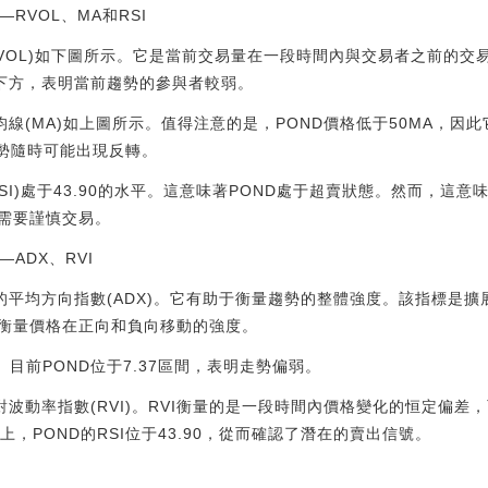
測—RVOL、MA和RSI
易量(RVOL)如下圖所示。它是當前交易量在一段時間內與交易者之前的
線下方，表明當前趨勢的參與者較弱。
移動平均線(MA)如上圖所示。值得注意的是，POND價格低于50MA，
趨勢隨時可能出現反轉。
SI)處于43.90的水平。這意味著POND處于超賣狀態。然而，這意
需要謹慎交易。
測—ADX、RVI
ND)的平均方向指數(ADX)。它有助于衡量趨勢的整體強度。該指標
來衡量價格在正向和負向移動的強度。
DX。目前POND位于7.37區間，表明走勢偏弱。
)的相對波動率指數(RVI)。RVI衡量的是一段時間內價格變化的恒定偏差
，POND的RSI位于43.90，從而確認了潛在的賣出信號。