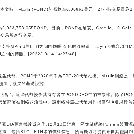
本文時，Marlin(POND)的價格為0.00862美元，24小時交易量為2
5,033,753,055POND。目前，POND在幣安、Gate.io、KuCoin
密貨幣交易所進行交易。
ge現在已支持MPond與ETH之間的轉賬:金色財經報道，Layer 0擴容項目Ma
間的轉賬。[2022/10/14 14:27:48]
協議的原生代幣。POND于2020年作為ERC-20代幣推出。Marlin網絡是一
提供可擴展的基礎設施。
節點”。這些代幣授予其持有者在PONDDAO中的投票權。除了POND
該代幣部署在網絡的治理中。該網絡將這些代幣用作補償SLA違規行為
平臺DIA預言機達成合作:12月13日消息，區塊鏈網絡Pontem與開
數據，包括BTC、ETH等的價格信息。預言機還將提供來自其他與D