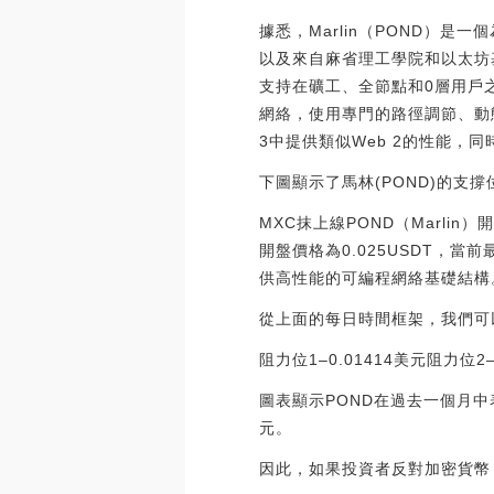
據悉，Marlin（POND）是
以及來自麻省理工學院和以太坊
支持在礦工、全節點和0層用戶之
網絡，使用專門的路徑調節、動態
3中提供類似Web 2的性能，同時不
下圖顯示了馬林(POND)的支
MXC抹上線POND（Marlin）
開盤價格為0.025USDT，當前最
供高性能的可編程網絡基礎結構。注：
從上面的每日時間框架，我們可以
阻力位1–0.01414美元阻力位2–
圖表顯示POND在過去一個月中
元。
因此，如果投資者反對加密貨幣，