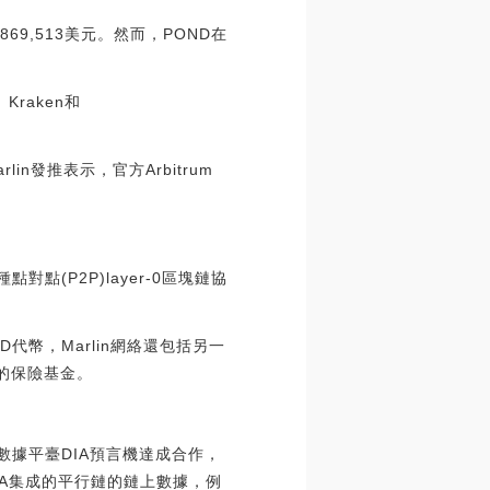
,869,513美元。然而，POND在
、Kraken和
rlin發推表示，官方Arbitrum
種點對點(P2P)layer-0區塊鏈協
代幣，Marlin網絡還包括另一
的保險基金。
源數據平臺DIA預言機達成合作，
IA集成的平行鏈的鏈上數據，例