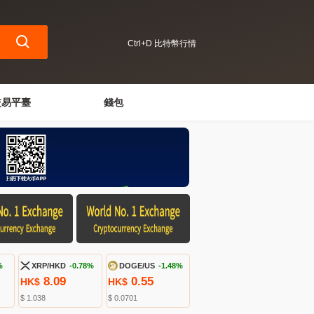
Ctrl+D 比特幣行情
交易平臺
錢包
%
XRP/HKD
-0.78%
DOGE/US
-1.48%
8.09
0.55
HK$
HK$
$ 1.038
$ 0.0701