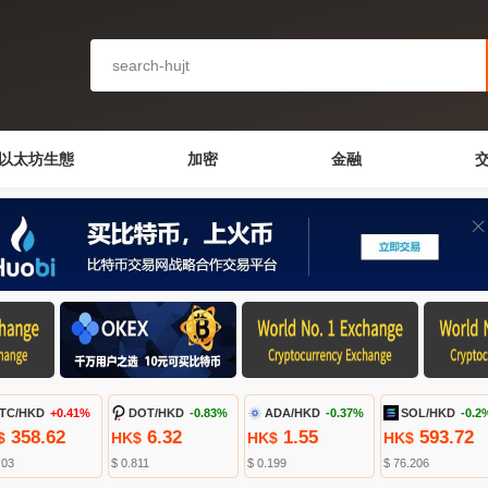
以太坊生態
加密
金融
TC/HKD
+0.41%
DOT/HKD
-0.83%
ADA/HKD
-0.37%
SOL/HKD
-0.2
358.62
6.32
1.55
593.72
$
HK$
HK$
HK$
.03
$ 0.811
$ 0.199
$ 76.206