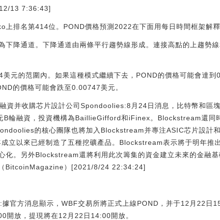
/13 7:36:43]
nGecko上排名第414位。POND價格預測2022在下面用每日時間框架解
為下降通道。下降通道由兩條平行趨勢線形成。連接高點的上趨勢線
854美元的范圍內。如果這種模式繼續下去，POND的價格可能會達到0.0
D的價格可能會跌至0.00747美元。
元B輪融資并收購芯片設計公司Spondoolies:8月24日消息，比特幣和區塊
輪融資，投資機構為BaillieGifford和iFinex。Blockstre
pondoolies的核心團隊也將加入Blockstream并專注ASIC芯片設計
年成立以來已經制造了五種挖礦產品。Blockstream表示將于明年
化。另外Blockstream還將利用此次籌集的資金建立未來的金
oinMagazine）[2021/8/24 22:34:24]
:據官方消息顯示，WBF交易所將正式上線POND，并于12月22日15:
00開放，提現將在12月22日14:00開放。