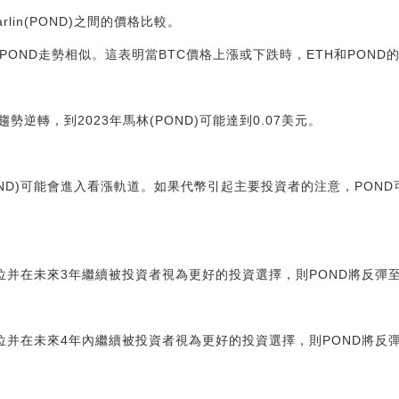
lin(POND)之間的價格比較。
、POND走勢相似。這表明當BTC價格上漲或下跌時，ETH和PON
逆轉，到2023年馬林(POND)可能達到0.07美元。
ND)可能會進入看漲軌道。如果代幣引起主要投資者的注意，POND可能
力位并在未來3年繼續被投資者視為更好的投資選擇，則POND將反彈至0
力位并在未來4年內繼續被投資者視為更好的投資選擇，則POND將反彈