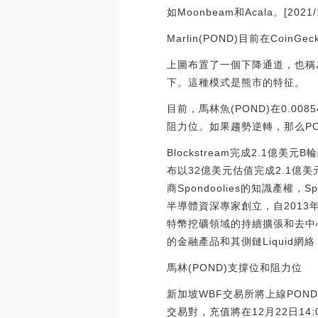
如Moonbeam和Acala。[2021/12
Marlin(POND)目前在Coi
上圖布置了一個下降通道，也稱
下。這種模式是熊市的特征。
目前，馬林魚(POND)在0.00
阻力位。如果趨勢逆轉，那么PON
Blockstream完成2.1億美
布以32億美元估值完成2.1億美元B
商Spondoolies的知識產權，S
半導體資深專家創立，自2013
特幣挖礦領域的持續擴張和去中心
的金融產品和其側鏈Liquid網絡（Bitc
馬林(POND)支撐位和阻力位
新加坡WBF交易所將上線POND
交易對，充值將在12月22日14: