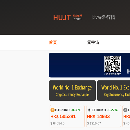
比特幣行情
首頁
元宇宙
BTC/HKD
-0.36%
ETH/HKD
-0.27%
L
505281
14933
HK$
HK$
HK
$ 64854.5
$ 1916.67
$ 46