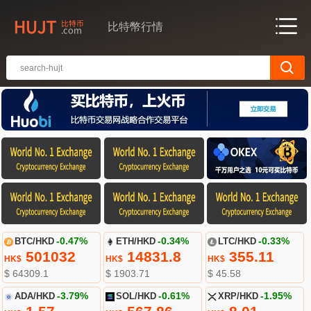
比特幣行情
BTC/HKD
-0.47%
ETH/HKD
-0.34%
LTC/HKD
-0.33%
501032
14831.8
355.11
HK$
HK$
HK$
$ 64309.1
$ 1903.71
$ 45.58
ADA/HKD
-3.79%
SOL/HKD
-0.61%
XRP/HKD
-1.95%