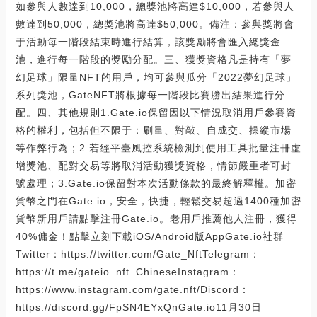
如參與人數達到10,000，總獎池將高達$10,000，若參與人
數達到50,000，總獎池將高達$50,000。備注：參與獎將會
于活動每一階段結束時進行結算，該獎勵將會匯入總獎金
池，進行每一階段的獎勵分配。三、獲獎資格凡是持有「夢
幻足球」限量NFT的用戶，均可參與瓜分「2022夢幻足球」
系列獎池，GateNFT將根據每一階段比賽勝出結果進行分
配。四、其他規則1.Gate.io保留因以下情況取消用戶參賽資
格的權利，包括但不限于：刷量、對敲、自成交、操縱市場
等作弊行為；2.若經平臺風控系統檢測到使用工具批量注冊虛
增獎池、配對交易等將取消活動獲獎資格，情節嚴重者可封
號處理；3.Gate.io保留對本次活動條款的最終解釋權。加密
貨幣之門在Gate.io，安全，快捷，輕鬆交易超過1400種加密
貨幣新用戶請點擊注冊Gate.io。老用戶推薦他人注冊，獲得
40%傭金！點擊立刻下載iOS/Android版AppGate.io社群
Twitter：https://twitter.com/Gate_NftTelegram：
https://t.me/gateio_nft_ChineseInstagram：
https://www.instagram.com/gate.nft/Discord：
https://discord.gg/FpSN4EYxQnGate.io11月30日