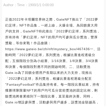
Author：
Time：1900/1/1 0:00:00
正值2022年卡塔爾世界杯之際，GateNFT推出了「2022夢
幻足球」NFT作品集，一經上線，火爆全場。為回饋廣大用
戶的支持，GateNFT特此推出「2022夢幻足球」系列獎池，
所有持有「夢幻足球」NFT的用戶均可參與瓜分獎池，豐厚
獎勵，等你來戰！作品搶購：
https://www.gateio.be/zh/nft/mystery_box/467436一、活
動時間「2022夢幻足球」系列獎池，根據比賽進程逐級分
配，五個階段分別為小組賽、1/16決賽、1/8決賽、3/4決賽
和決賽，每個階段對應不同的開啟時間。二、活動獎池
Gate.io為了回饋全體用戶長期以來的大力支持，現推出
「2022夢幻足球」系列獎池，根據比賽進程逐級分配至
“FantasyFootball"作品集持有者。每一階段比賽結束，持有
獲勝球隊限量NFT的用戶均可瓜分當前獎池的固定比例，剩
餘獎池將會累積到下一階段比賽，直至最終決賽。同時，
Gate.io增設參與獎，活動參與用戶越多，該獎池金額越高，