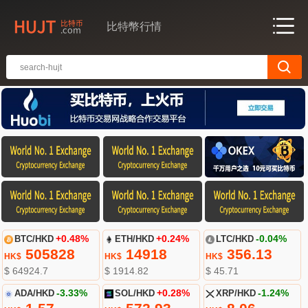
比特幣行情
BTC/HKD
+0.48%
ETH/HKD
+0.24%
LTC/HKD
-0.04%
505828
14918
356.13
HK$
HK$
HK$
$ 64924.7
$ 1914.82
$ 45.71
ADA/HKD
-3.33%
SOL/HKD
+0.28%
XRP/HKD
-1.24%