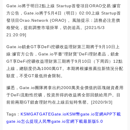
Gate.io將于明日2點上線 Startup首發項目ORAO交易:據官
方公告，Gate.io將于5月4日（明日）02:00上線 Startup首
發項目Orao.Network (ORAO) 。風險提示：請務必注意價
格變化，提前調整市場掛單，切勿追高。[2021/5/3
21:20:09]
Gate.io鎖倉GT享DeFi挖礦收益理財第三期將于9月10日上
線:據官方公告，Gate.io平臺“理財寶”DeFi理財產品，鎖倉
GT享DeFi挖礦收益理財第三期將于9月10日（下周四）12點
上線，總額度仍為1000萬GT。本期將根據推薦拉新情況分配
額度，不受GT最低持倉限制。
據悉，Gate.io團隊將拿出約2000萬美金價值的區塊鏈資產用
于DeFi流動性挖礦，投資所得的收益將全部回饋給用戶。目
前前兩期GT鎖倉理財均在上線后短時售罄。[2020/9/3]
Tags：
KSM
GAT
GATE
Gate.io
KSM幣
gate.io官網APP下載
gate.io怎么提現人民幣
gate.io官網下載最新版5.0