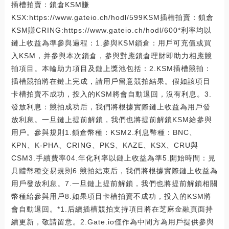
插槽拍賣：鎖倉KSM賺
KSX:https://www.gateio.ch/hodl/599KSM插槽拍賣：鎖倉
KSM賺CRING:https://www.gateio.ch/hodl/600*利率均以
鏈上收益為準參與過程：1.參與KSM鎖倉：用戶可充值或買
入KSM，并參與本次鎖倉，參與對應鎖倉理財即助力相應競
拍項目。本輪助力項目及鏈上獎池包括：2.KSM插槽競拍：
插槽競拍將在鏈上完成，請用戶留意競拍結果。假如該項目
卡槽拍賣不成功，投入的KSM將會自動退回，沒有利息。3.
發放利息：競拍成功后，我們將根據實際鏈上收益為用戶發
放利息。一旦鏈上提前解鎖，我們也將提前解鎖KSM給參與
用戶。參與規則1.鎖倉幣種：KSM2.利息幣種：BNC、
KPN、K-PHA、CRING、PKS、KAZE、KSX、CRU與
CSM3.手續費率04.年化利率以鏈上收益為準5.開始時間：見
具體幣種交易規則6.競拍結束后，我們將根據實際鏈上收益為
用戶發放利息。7.一旦鏈上提前解鎖，我們也將提前解鎖相關
幣種給參與用戶8.如果項目卡槽拍賣不成功，投入的KSM將
會自動退回。*1.后續插槽競拍支持項目將在芝麻金融頁面持
續更新，敬請留意。2.Gate.io僅作為中間方為用戶提供參與