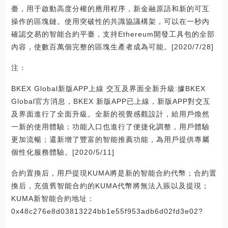
臺，用于啟動高度分權的應用程序，新金融原語和新的可互
操作的區塊鏈。使用突破性的共識協議構架，可以在一秒內
確認交易的智能合約平臺，支持Ethereum開發工具包的全部
內容，使數百萬個完整的區塊生產者成為可能。[2020/7/28]
注：
BKEX Global新版APP上線 交互及界面全新升級:據BKEX
Global官方消息，BKEX 新版APP已上線，新版APP對交互
及界面進行了全面升級。全新的視覺感觀設計，給用戶煥然
一新的使用體驗；功能入口也進行了便捷化調整，用戶體驗
更加流暢；還新增了豐富的智能推薦功能，為用戶提供專屬
個性化服務體驗。[2020/5/11]
合約置換后，用戶提現KUMA將是新的智能合約代幣；合約置
換后，充值舊智能合約的KUMA代幣將無法入賬以及提現；
KUMA新智能合約地址：
0x48c276e8d03813224bb1e55f953adb6d02fd3e02?