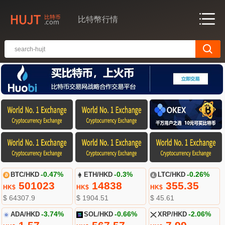
比特幣行情
BTC/HKD
-0.47%
ETH/HKD
-0.3%
LTC/HKD
-0.26%
501023
14838
355.35
HK$
HK$
HK$
$ 64307.9
$ 1904.51
$ 45.61
ADA/HKD
-3.74%
SOL/HKD
-0.66%
XRP/HKD
-2.06%