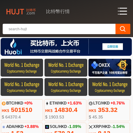
比特幣行情
BTC/HKD
+0%
ETH/HKD
+1.63%
LTC/HKD
+0.76%
501510
14830.4
353.32
HK$
HK$
HK$
$ 64370.4
$ 1903.53
$ 45.35
ADA/HKD
+3.88%
SOL/HKD
-1.09%
XRP/HKD
-1.54%