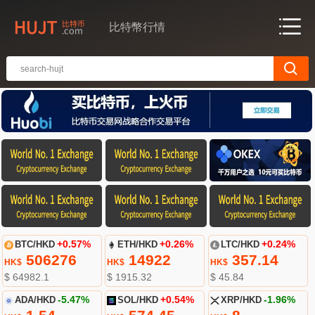
比特幣行情
BTC/HKD
+0.57%
ETH/HKD
+0.26%
LTC/HKD
+0.24%
506276
14922
357.14
HK$
HK$
HK$
$ 64982.1
$ 1915.32
$ 45.84
ADA/HKD
-5.47%
SOL/HKD
+0.54%
XRP/HKD
-1.96%