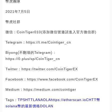
幣虎團隊
2021年7月5日
幣虎社群
微信：CoinTiger010(添加微信號邀請進入官方微信群)
Telegram：https://t.me/Cointiger_cn
Biyong(不翻墻的Telegram)：
https://0.plus/sp/CoinTiger_cn
Twitter：https://twitter.com/CoinTigerEX
Facebook：https://www.facebook.com/CoinTigerEX
Medium：https://medium.com/cointiger
Tags：
TPS
HTT
LANA
OLA
https://etherscan.io
CHTT幣
solana幣的最新價格
DOLAN