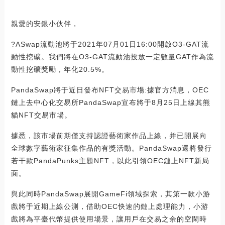
親愛的安銀小伙伴，
?ASwap流動池將于2021年07月01日16:00開啟O3-GAT流
動性挖礦。我們將在O3-GAT流動池投放一定數量GAT作為流
動性挖礦獎勵，年化20.5%。
PandaSwap將于近日發布NFT交易市場:據官方消息，OEC
鏈上去中心化交易所PandaSwap宣布將于8月25日上線其熊
貓NFT交易市場。
據悉，該市場前期僅支持認證藝術家作品上線，并已開展向
全球數字藝術家征集作品的有獎活動。PandaSwap還將發行
若干款PandaPunks主題NFT，以此引領OEC鏈上NFT新局
面。
與此同時PandaSwap展開GameFi領域探索，其第一款小游
戲將于近期上線公測，借助OEC快速的鏈上處理能力，小游
戲將為平臺代幣提供使用場景，讓用戶在交易之余的空閑時