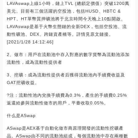
LAVAswap上線1小時，鏈上TVL (總鎖定價值）突破1200萬
美元。目前有三個活躍的空投池，包括HUSD、HBTC &
HPT。HT單幣質押礦池將于北京時間今天晚上10點開啟。
LAVAswap是基于火幣生態鏈的全新DEX，包括空投池、流
動性礦池、DEX、跨鏈資產橋等。詳情見原文鏈接。
[2021/1/28 14:12:46]
2、做市：用戶在流動池中存入對應的數字貨幣為流動池添加
流動性，成為流動性提供者
3、挖礦：成為流動性提供者后獲得流動池內手續費收益及
GAT挖礦收益。
?注：流動性池內兌換手續費為0.3%，產生的手續費0.25%
返還給參與流動性做市的用戶，平臺收取0.05%。
什么是ASwap
ASwap是AEX基于自動化做市商原理開發的流動性挖礦產
品。ASwap由不同的流動池組成，每個流動池中存在兩種數