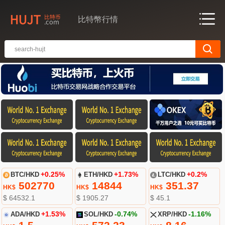
比特幣行情
BTC/HKD
+0.25%
ETH/HKD
+1.73%
LTC/HKD
+0.2%
502770
14844
351.37
HK$
HK$
HK$
$ 64532.1
$ 1905.27
$ 45.1
ADA/HKD
+1.53%
SOL/HKD
-0.74%
XRP/HKD
-1.16%