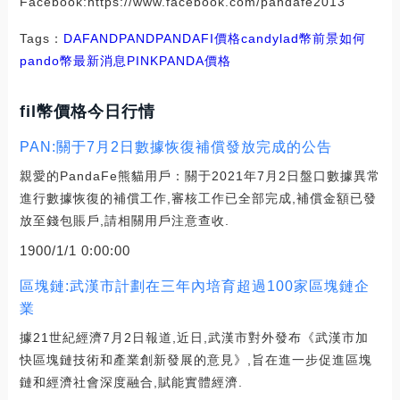
Facebook:https://www.facebook.com/pandafe2013
Tags：
DAF
AND
PAND
PAN
DAFI價格
candylad幣前景如何
pando幣最新消息
PINKPANDA價格
fil幣價格今日行情
PAN:關于7月2日數據恢復補償發放完成的公告
親愛的PandaFe熊貓用戶：關于2021年7月2日盤口數據異常
進行數據恢復的補償工作,審核工作已全部完成,補償金額已發
放至錢包賬戶,請相關用戶注意查收.
1900/1/1 0:00:00
區塊鏈:武漢市計劃在三年內培育超過100家區塊鏈企
業
據21世紀經濟7月2日報道,近日,武漢市對外發布《武漢市加
快區塊鏈技術和產業創新發展的意見》,旨在進一步促進區塊
鏈和經濟社會深度融合,賦能實體經濟.