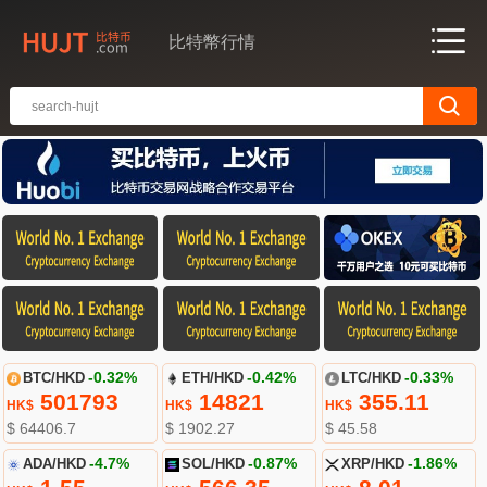
比特幣行情
BTC/HKD
-0.32%
ETH/HKD
-0.42%
LTC/HKD
-0.33%
501793
14821
355.11
HK$
HK$
HK$
$ 64406.7
$ 1902.27
$ 45.58
ADA/HKD
-4.7%
SOL/HKD
-0.87%
XRP/HKD
-1.86%