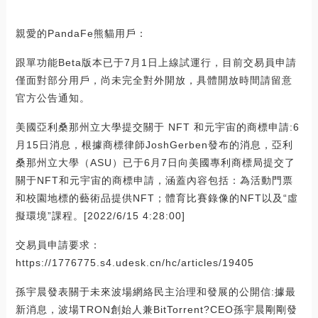
親愛的PandaFe熊貓用戶：
跟單功能Beta版本已于7月1日上線試運行，目前交易員申請
僅面對部分用戶，尚未完全對外開放，具體開放時間請留意
官方公告通知。
美國亞利桑那州立大學提交關于 NFT 和元宇宙的商標申請:6
月15日消息，根據商標律師JoshGerben發布的消息，亞利
桑那州立大學（ASU）已于6月7日向美國專利商標局提交了
關于NFT和元宇宙的商標申請，涵蓋內容包括：為活動門票
和校園地標的藝術品提供NFT；體育比賽錄像的NFT以及“虛
擬環境”課程。[2022/6/15 4:28:00]
交易員申請要求：
https://1776775.s4.udesk.cn/hc/articles/19405
孫宇晨發表關于未來波場網絡民主治理和發展的公開信:據最
新消息，波場TRON創始人兼BitTorrent?CEO孫宇晨剛剛發