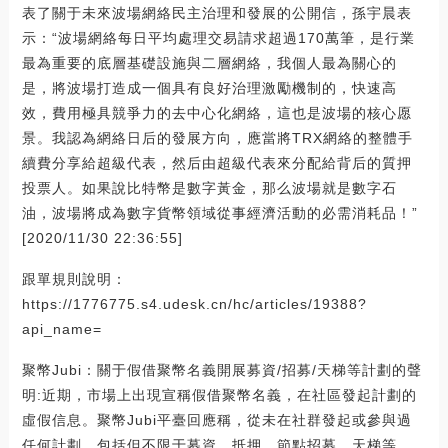
表了關于未來波場網絡民主治理和發展的公開信，孫宇晨表
示：“波場網絡每日平均處理交易請求超過170萬筆，是行業
最為重要的底層基礎設施與二層網絡，我個人最為關心的
是，將波場打造成一個具有良好治理激勵機制的，快速高
效，費用極具競爭力的去中心化網絡，這也是波場的核心愿
景。我認為網絡日后的發展方向，應當將TRX網絡的整體手
續費分享給超級代表，然后由超級代表來分配給背后的質押
投票人。如果說比特幣是數字黃金，那么波場就是數字石
油，波場將成為數字貨幣領域從事經濟活動的必需消耗品！”
[2020/11/30 22:36:55]
跟單規則說明：
https://1776775.s4.udesk.cn/hc/articles/19388?
api_name=
聚幣Jubi：關于假借聚幣名義開展募資/招募/天梯等計劃的聲
明:近期，市場上出現宣稱假借聚幣名義，在社區發起計劃的
虛假信息。聚幣Jubi平臺回應稱，從未在社群發起或參與過
任何計劃，包括但不限于募資、抵押、節點招募、天梯等