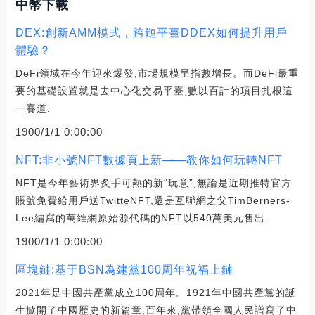
中幣下載
DEX:創新AMM模式，跨鏈平臺DDEX如何提升用戶
體驗？
DeFi領域在今年迎來爆發,市場規模呈指數增長。而DeFi最重
要的基礎設置就是去中心化交易平臺,數以百計的項目扎根這
一賽道.
1900/1/1 0:00:00
NFT:非小號NFT數據頁上新——教你如何玩轉NFT
NFT是今年藝術界炙手可熱的新“玩意”,無論是近期推特官方
賬號免費給用戶送TwitteNFT,還是互聯網之父TimBerners-
Lee編寫的萬維網原始源代碼的NFT以540萬美元售出.
1900/1/1 0:00:00
區塊鏈:基于BSN為建黨100周年祝福上鏈
2021年是中國共產黨成立100周年。1921年中國共產黨的誕
生掀開了中國歷史的新篇章,百年來,黨帶領全國人民譜寫了中