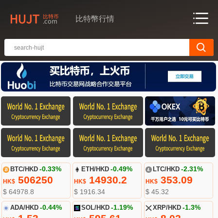
比特幣行情
BTC/HKD
-0.33%
ETH/HKD
-0.49%
LTC/HKD
-2.31%
506250
14930.2
353.09
HK$
HK$
HK$
$ 64978.8
$ 1916.34
$ 45.32
ADA/HKD
-0.44%
SOL/HKD
-1.19%
XRP/HKD
-1.3%