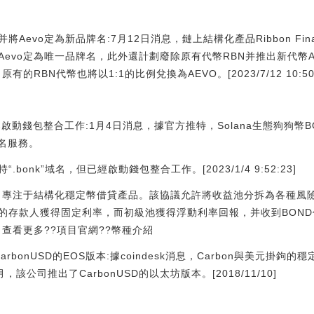
Aevo并將Aevo定為新品牌名:7月12日消息，鏈上結構化產品Ribbon 
evo并將Aevo定為唯一品牌名，此外還計劃廢除原有代幣RBN并推出新代幣
的RBN代幣也將以1:1的比例兌換為AEVO。[2023/7/12 10:50:
務，已啟動錢包整合工作:1月4日消息，據官方推特，Solana生態狗狗
”域名服務。
onk”域名，但已經啟動錢包整合工作。[2023/1/4 9:52:23]
品協議，專注于結構化穩定幣借貸產品。該協議允許將收益池分拆為各種
的存款人獲得固定利率，而初級池獲得浮動利率回報，并收到BOND
幣。查看更多??項目官網??幣種介紹
CarbonUSD的EOS版本:據coindesk消息，Carbon與美元掛鉤的
該公司推出了CarbonUSD的以太坊版本。[2018/11/10]