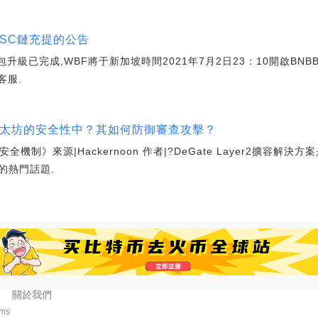
BSC鏈充提的公告
C錢包升級已完成,WBF將于新加坡時間2021年7月2日23：10開啟B
客服.
植根于以太坊的安全性中？其如何防御審查攻擊？
安全機制》來源|Hackernoon 作者|?DeGate Layer2擴容
的熱門話題.
關於我們
9ms