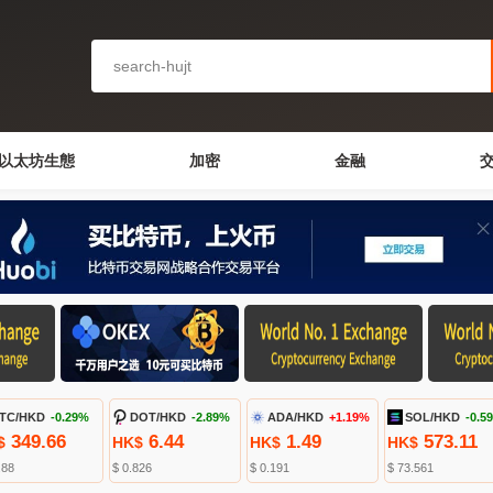
以太坊生態
加密
金融
TC/HKD
-0.29%
DOT/HKD
-2.89%
ADA/HKD
+1.19%
SOL/HKD
-0.5
349.66
6.44
1.49
573.11
$
HK$
HK$
HK$
.88
$ 0.826
$ 0.191
$ 73.561