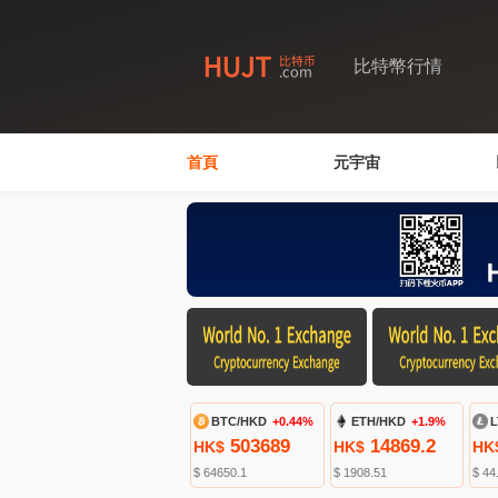
比特幣行情
首頁
元宇宙
BTC/HKD
+0.44%
ETH/HKD
+1.9%
L
503689
14869.2
HK$
HK$
HK
$ 64650.1
$ 1908.51
$ 44