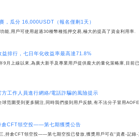
戶交易賽，瓜分 16,000USDT（報名僅剩1天）
API功能,用戶可使用超過30種幣種抵押交易,極大的提高了資金利用率.
能量化收益排行，七日年化收益率最高達71.8%
2020年9月上線以來,為廣大新手及專業用戶提供龐大的量化策略庫,目
冒官方工作人員進行網絡/電話詐騙的風險提示
全球范圍受到更多關注,同時我們接到用戶反饋,有不法分子冒用AOFE
三，持倉CFT領空投——第七期獲獎公告
樂周三,持倉CFT領空投——第七期空投已發放,獲獎用戶可在“資產-記錄