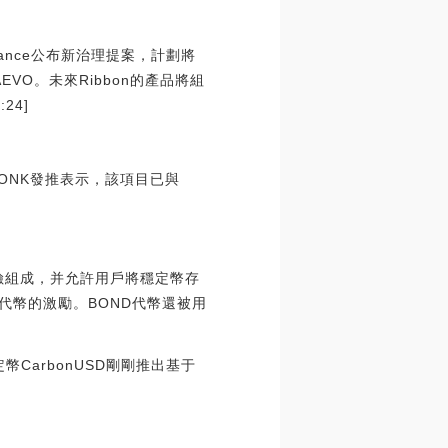
Finance公布新治理提案，計劃將
AEVO。未來Ribbon的產品將組
24]
幣BONK發推表示，該項目已與
風險組成，并允許用戶將穩定幣存
代幣的激勵。BOND代幣還被用
穩定幣CarbonUSD剛剛推出基于