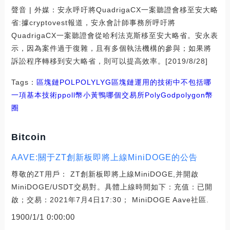
聲音 | 外媒：安永呼吁將QuadrigaCX一案聽證會移至安大略
省:據cryptovest報道，安永會計師事務所呼吁將
QuadrigaCX一案聽證會從哈利法克斯移至安大略省。安永表
示，因為案件過于復雜，且有多個執法機構的參與；如果將
訴訟程序轉移到安大略省，則可以提高效率。[2019/8/28]
Tags：
區塊鏈
POL
POLY
LYG
區塊鏈運用的技術中不包括哪
一項基本技術
ppoll幣小黃鴨哪個交易所
PolyGod
polygon幣
圈
Bitcoin
AAVE:關于ZT創新板即將上線MiniDOGE的公告
尊敬的ZT用戶： ZT創新板即將上線MiniDOGE,并開啟
MiniDOGE/USDT交易對。具體上線時間如下：充值：已開
啟；交易：2021年7月4日17:30； MiniDOGE Aave社區.
1900/1/1 0:00:00