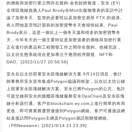
的價格與加密行業之間存在脫鉤:金色財經報道，安永 (EY)
全球區塊鏈負責人Paul Brody在Mint出版物發表的采訪中討
論了加密冬天、監管的必要性以及加密交易所 FTX 的崩潰。
有人問他是否預計當前的加密貨幣冬天會很快結束。Paul
Brody表示，這是一個比上一個冬天溫和得多的加密貨幣冬
天，今年冬天的一個主要特征是加密資產的價格與加密行業
正在進行的產品和工程開發工作之間存在脫鉤。他補充說，
以太坊生態系統現在更加專注于應用程序開發、NFT和
DAO。[2022/11/27 20:56:56]
安永在以太坊部署安永區塊鏈解決方案:9月14日消息，會計
師事務所安永宣布集成Polygon協議和框架，以在以太坊公鏈
上部署安永區塊鏈解決方案。安永已將Polygon的公共、免許
可提交鏈與安永的旗艦區塊鏈服務安永OpsChain及安永區塊
鏈分析器打通。客戶在blockchain.ey.com上進行簡單的布局
更改，即可將業務運營連接到Polygon網絡。客戶可通過該網
站直接訪問Polygon主網及Polygon測試和開發網絡。
（PRNewswire）[2021/9/14 23:23:39]