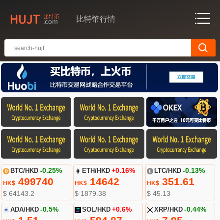
比特幣行情
BTC/HKD
-0.25%
ETH/HKD
+0.16%
LTC/HKD
-0.13%
499740
14642
351.61
HK$
HK$
HK$
$ 64143.2
$ 1879.38
$ 45.13
ADA/HKD
-0.5%
SOL/HKD
+0.6%
XRP/HKD
-0.44%