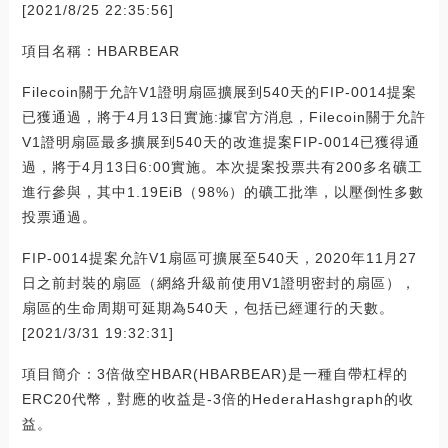
[2021/8/25 22:35:56]
項目名稱：HBARBEAR
Filecoin關于允許V1證明扇區擴展到540天的FIP-0014提案
已獲通過，將于4月13日實施:據官方消息，Filecoin關于允許
V1證明扇區最多擴展到540天的改進提案FIP-0014已獲得通
過，將于4月13日6:00實施。本次提案投票共有200多名礦工
進行參與，其中1.19EiB（98%）的礦工批準，以壓倒性多數
投票通過。
FIP-0014提案允許V1扇區可擴展至540天，2020年11月27
日之前封裝的扇區（網絡升級前使用V1證明密封的扇區），
扇區的生命周期可延期為540天，包括已經運行的天數。
[2021/3/31 19:32:31]
項目簡介：3倍做空HBAR(HBARBEAR)是一種自帶杠桿的
ERC20代幣，對應的收益是-3倍的HederaHashgraph的收
益。