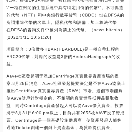
代幣。根據DFSA的說法，被排除的代幣包括實用代幣，這是
\"一種在封閉的生態系統中具有特定用例的代幣\"。不可偽造
的代幣（NFT）和中央銀行數字貨幣（CBDC）也在DFSA的
所謂排除代幣的名單上。隱私代幣和設備，加上算法代幣，
在DFSA的咨詢文件中被列為禁止的代幣。（news.bitcoin）
[2022/3/11 13:51:20]
項目簡介：3倍做多HBAR(HBARBULL)是一種自帶杠桿的
ERC20代幣，對應的收益是3倍的HederaHashgraph的收
益。
Aave社區發起關于添加Centrifuge真實世界資產市場的提
案:8月25日消息，Aave社區發起提案決定是否在Aave協議上
推出Centrifuge真實世界資產（RWA）市場。這個市場能夠
使Aave儲戶針對穩定的、不相關的真實世界抵押品賺取收
益，同時Centrifuge資產發起人可以從Aave借入資金。投票
將于8月31日6:00 pm截止，目前共有2655枚AAVE投了贊成
票。Centrifuge是一個基礎設施供應商，使資產發起人能夠
通過Tinlake創建一個鏈上資產基金，為貸款提供資金。