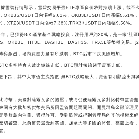
:據雪碧行情顯示，雪碧交易平臺ETF專區多個幣對持續上漲，截至今日
%，OKB3S/USDT日內漲幅5.61%，OKB3L/USDT日內漲幅5.61%
%，XTZ3l/USDT日內漲幅7.38%,TRX3l/USDT日內漲幅9.56%。
9年，已獲得BiKi產業基金戰略投資，注冊用戶約20萬，是一家“社
S、OKB3L、HT3L、DASH3L、DASH3S、TRX3L等幣種交易。[202
空博弈激烈，場內買盤力量有所減弱，BTC后市下跌風險增加。
BTC多空持倉人數比短線走低，BTC預計短線趨于震蕩走低。
多數下跌，其中大市值主流指數-無BTC跌幅最大，資金有明顯流出跡
比特幣，美國對薩爾瓦多的施壓，或將促使薩爾瓦多對比特幣監管趨
韓國有大批加密貨幣交易所因監管問題而關閉。開曼群島金融管理局
開曼群島內注冊、獲得許可、受到監管或得到管理局的其他授權來經
密切審查。此前幣安還受到英國、加拿大等多國的監管。整體上看，
管。