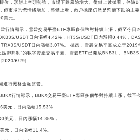
支撐位，形態上空頭勢強，市場下跌風險增大。從鏈上數據看，伴隨BT
，但市場恐慌情緒增加，整體上看，散戶拋壓仍然是幣價下跌的主要
00美元。
雪碧行情顯示，雪碧交易平臺ETF專區多個幣對持續上漲，截至今日20
OKB3S/USDT日內漲幅4.42%，HT3S/USDT日內漲幅0.44%，DA
%，TRX3S/USDT日內漲幅3.07%。 據悉，雪碧交易平臺成立于20
聯邦制”的數字資產交易平臺。雪碧ETF已開放BNB3L 、BNB3S、O
020/6/29]
市場進行嚴格金融監管。
據BBKX行情顯示，BBKX交易平臺ETF專區多個幣對持續上漲，截至今日
956美元，日內漲幅15.53%，
800美元，日內漲幅14.35%，
54美元，日內漲幅11.4%。