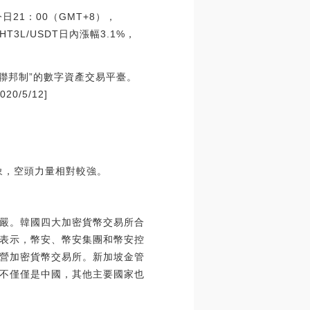
21：00（GMT+8），
，HT3L/USDT日內漲幅3.1%，
區聯邦制”的數字資產交易平臺。
0/5/12]
象，空頭力量相對較強。
嚴。韓國四大加密貨幣交易所合
表示，幣安、幣安集團和幣安控
營加密貨幣交易所。新加坡金管
不僅僅是中國，其他主要國家也