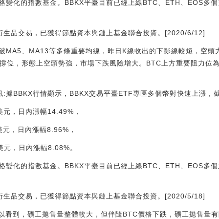
變化的指數基金。BBKX平臺目前已經上線BTC、ETH、EOS多個
衍生品交易，已獲得節點資本與鏈上基金聯合投資。[2020/6/12]
跌破MA5、MA13等多條重要均線，昨日K線收出的下影線較短，空頭
撐位，形態上空頭勢強，市場下跌風險增大。BTC上方重要阻力位為3
訊:據BBKX行情顯示，BBKX交易平臺ETF專區多個幣對快速上漲，截
8美元，日內漲幅14.49%，
9美元，日內漲幅8.96%，
02美元，日內漲幅8.08%。
變化的指數基金。BBKX平臺目前已經上線BTC、ETH、EOS多個
衍生品交易，已獲得節點資本與鏈上基金聯合投資。[2020/5/18]
可以看到，礦工拋售量整體較大，但伴隨BTC價格下跌，礦工拋售量有