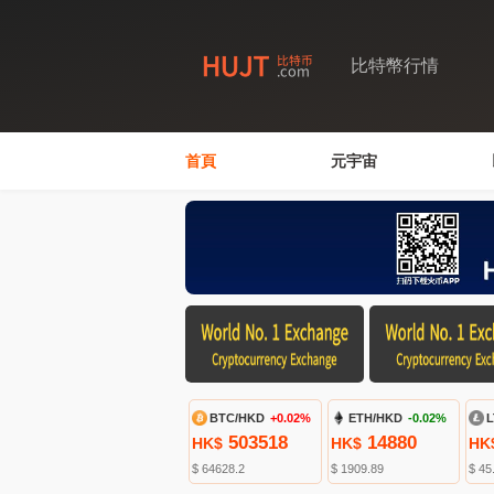
比特幣行情
首頁
元宇宙
BTC/HKD
+0.02%
ETH/HKD
-0.02%
L
503518
14880
HK$
HK$
HK
$ 64628.2
$ 1909.89
$ 45