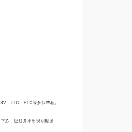
。
、BSV、LTC、ETC等多個幣種。
價格下跌，巨鯨并未出現明顯拋