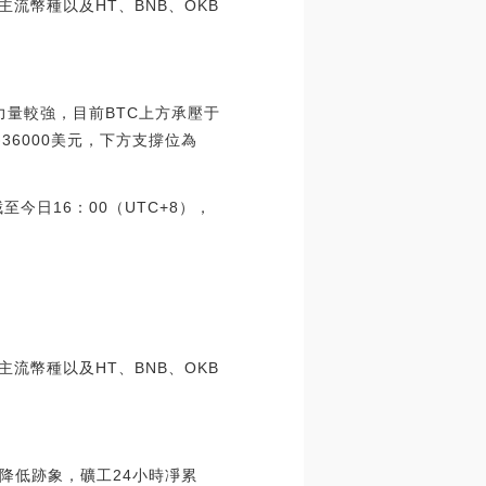
主流幣種以及HT、BNB、OKB
力量較強，目前BTC上方承壓于
6000美元，下方支撐位為
至今日16：00（UTC+8），
主流幣種以及HT、BNB、OKB
降低跡象，礦工24小時凈累