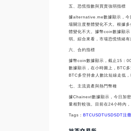
五、恐慌指數與買賣強弱指標
據alternative.me數
場關注度整體變化不大。根據多倫多
體變化不大。據幣coin數據顯示
弱。綜合來看，市場恐慌情緒有
六、合約指標
據幣coin數據顯示，截止15：
數據顯示，在小時圖上，BTC
BTC多空持倉人數比短線走低，
七、主流資產與熱門幣種
據Chainext數據顯示，今
量相對較強。目前在24小時內，
Tags：
BTC
USDT
USD
SDT
注冊