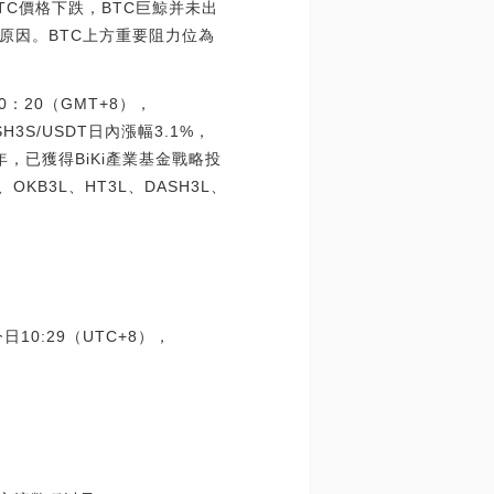
C價格下跌，BTC巨鯨并未出
原因。BTC上方重要阻力位為
：20（GMT+8），
SH3S/USDT日內漲幅3.1%，
19年，已獲得BiKi產業基金戰略投
KB3L、HT3L、DASH3L、
10:29（UTC+8），