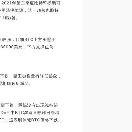
：2021年第二季度比特幣挖礦可
走向使用清潔能源，這一趨勢也將持
生不利影響。
量較強，目前BTC上方承壓于
6000美元，下方支撐位為
價格下跌，礦工拋售量有降低跡象，
拋壓相應有所減弱。
C幣價下跌，巨鯨沒有出現減持跡
DeFi中BTC鎖倉量較昨日凈增
BTC，這表明伴隨BTC價格下跌，