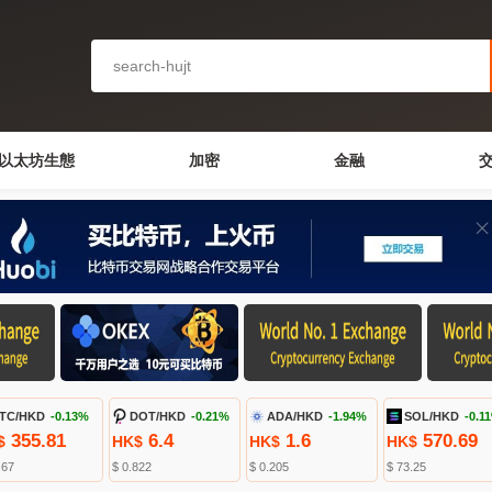
以太坊生態
加密
金融
TC/HKD
-0.13%
DOT/HKD
-0.21%
ADA/HKD
-1.94%
SOL/HKD
-0.1
355.81
6.4
1.6
570.69
$
HK$
HK$
HK$
.67
$ 0.822
$ 0.205
$ 73.25