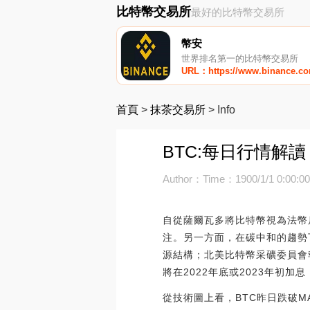
比特幣交易所
最好的比特幣交易所
幣安
世界排名第一的比特幣交易所
URL：https://www.binance.c
首頁
>
抹茶交易所
>
Info
BTC:每日行情解
Author：
Time：1900/1/1 0:00:0
自從薩爾瓦多將比特幣視為法幣
注。另一方面，在碳中和的趨勢下
源結構；北美比特幣采礦委員會報
將在2022年底或2023年初
從技術圖上看，BTC昨日跌破M