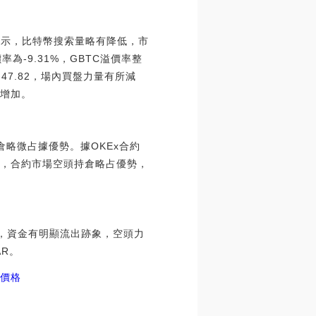
數顯示，比特幣搜索量略有降低，市
為-9.31%，GBTC溢價率整
為47.82，場內買盤力量有所減
險增加。
持倉略微占據優勢。據OKEx合約
看，合約市場空頭持倉略占優勢，
大，資金有明顯流出跡象，空頭力
AR。
T價格