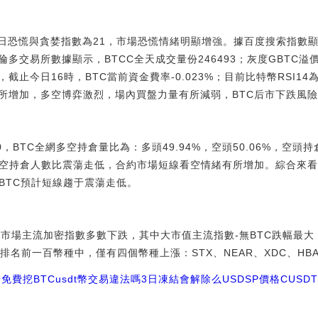
據顯示，今日恐慌與貪婪指數為21，市場恐慌情緒明顯增強。據百度搜索指
交易所數據顯示，BTCC全天成交量份246493；灰度GBTC溢價率
，截止今日16時，BTC當前資金費率-0.023%；目前比特幣RSI14
所增加，多空博弈激烈，場內買盤力量有所減弱，BTC后市下跌風
00，BTC全網多空持倉量比為：多頭49.94%，空頭50.06%，空頭
多空持倉人數比震蕩走低，合約市場短線看空情緒有所增加。綜合來
BTC預計短線趨于震蕩走低。
日加密市場主流加密指數多數下跌，其中大市值主流指數-無BTC跌幅最
排名前一百幣種中，僅有四個幣種上漲：STX、NEAR、XDC、HB
免費挖BTC
usdt幣交易違法嗎3日凍結會解除么
USDSP價格
CUSD