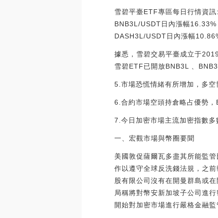
雪碧平臺ETF專區每日行情資訊
BNB3L/USDT日內漲幅16.33
DASH3L/USDT日內漲幅10.86
據悉，雪碧交易平臺成立于201
雪碧ETF已開放BNB3L 、BNB3
5.市場恐慌情緒有所增加，多
6.合約市場空頭持倉略占優勢，
7.今日加密市場主流加密指數
一、宏觀市場與幣圈要聞
美國敦促薩爾瓦多盡其所能監管
作以遵守全球反洗錢法規，之前
股有限公司沒有在開曼群島或在
局稱將對幣安新加坡子公司進行
開始對加密市場進行嚴格金融監