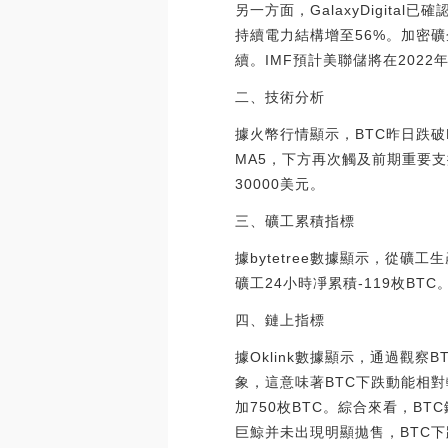
另一方面，GalaxyDigit
持續電力結構增至56%。加密礦企
續。IMF預計美聯儲將在202
二、技術分析
據火幣行情顯示，BTC昨日跌破
MA5，下方再次觸及前期重要支
30000美元。
三、礦工累積指標
據bytetree數據顯示，從
礦工24小時凈累積-119枚B
四、鏈上指標
據Oklink數據顯示，通過觀
象，這意味著BTC下跌動能相對較
加750枚BTC。綜合來看，BT
巨鯨并未出現明顯拋售，BTC下