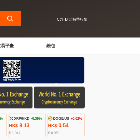
Ctrl+D 比特幣行情
交易平臺
錢包
1%
XRP/HKD
-0.39%
DOGE/US
+0.02%
8.13
0.54
HK$
HK$
$ 1.044
$ 0.069