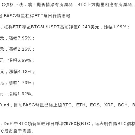
隨BTC價格下跌，礦工拋售情緒有所減弱，BTC上方拋壓相應有所減弱
報:BitSG幣星杠桿ETF每日行情播報
），杠桿ETF專區BTC3L/USDT當前凈值0.240美元，漲幅1.99%；
美元，漲幅7.95%；
美元，漲幅2.15%；
美元，漲幅6.69%；
美元，漲幅4.12%；
美元，漲幅1.73%；
美元，漲幅1.62%。
ed Fund，目前BitSG幣星已經上線BTC、ETH、EOS、XRP、BCH
，DeFi中BTC鎖倉量較昨日凈增加750枚BTC，這表明伴隨BTC
TC后市趨于震蕩。