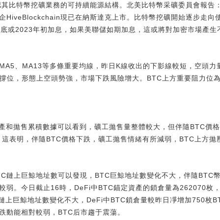
al已確認其比特幣挖礦業務的可持續能源結構。北美比特幣采礦委員會報告
HiveBlockchain現已在納斯達克上市。比特幣挖礦開始逐步
2年底或2023年初加息，如果美聯儲如期加息，這或將對加密市場產
MA5、MA13等多條重要均線，昨日K線收出的下影線較短，空頭力
撐位，形態上空頭勢強，市場下跌風險增大。BTC上方重要阻力位為3
礦工生產和拋售累積數據可以看到，礦工拋售量整體較大，但伴隨BTC
TC。這表明，伴隨BTC價格下跌，礦工拋售情緒有所減弱，BTC上方
察BTC鏈上巨鯨地址數可以發現，BTC巨鯨地址數變化不大，伴隨BT
弱。今日截止16時，DeFi中BTC錨定資產的鎖倉量為262070枚，
C鏈上巨鯨地址數變化不大，DeFi中BTC鎖倉量較昨日凈增加750枚
跌動能相對較弱，BTC后市趨于震蕩。