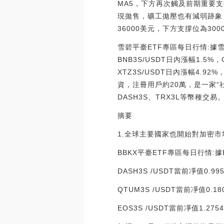
MA5，下方再次觸及前期重要
現拋售，礦工拋壓也有減弱跡象
36000美元，下方支撐位為300
雪碧平臺ETF專區每日行情:據
BNB3S/USDT日內漲幅1.5%，
XTZ3S/USDT日內漲幅4.92
資，注冊用戶約20萬，是一家“社區
DASH3S、TRX3L等幣種交易。[2
摘要
1.全球主要國家也開始對加密
BBKX平臺ETF專區每日行情:
DASH3S /USDT當前凈值0.9
QTUM3S /USDT當前凈值0.1
EOS3S /USDT當前凈值1.27