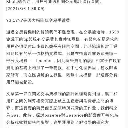
Khala橋合約，用戶可通過相關公示地址進行查閱。
[2021/8/6 1:39:09]
?3.1???是否大幅降低交易手續費
通過交易費機制的解讀我們不難發現，在交易擁堵時，1559
協議下的tip與現有交易費其實并無兩樣，有緊急交易需求的
用戶必須要付出小費以競爭有限的空間，此時協議相當于退
回到現有的第一價格拍賣模式。只是在拍賣以前必須先繳一
部分入場費——basefee，因此這筆費用的設計相當于在現有
費用的基礎上增加了一筆稅款。在中心化世界里，稅收歸國
家所有，而在區塊鏈的世界里，既無中央機構，那這部分費
用只能被銷毀。
文章第一節在闡述交易費機制的設計原理時提到過，礦工和
用戶之間的利弊權衡實際上就是生產者與消費者之間的博
弈，而這買賣的商品便是記賬時所花費的工作量，我們稱之
為Gas。此時，探討basefee對Gasprice的影響便可轉化為
分析稅收對價格的影響，這里運用到了經濟學的研究方