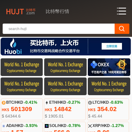
比特幣行情
BTC/HKD
-0.41%
ETH/HKD
-0.27%
LTC/HKD
-0.63%
501309
14842
354.02
HK$
HK$
HK$
$ 64344.6
$ 1905.01
$ 45.44
ADA/HKD
-3.93%
SOL/HKD
-0.78%
XRP/HKD
-1.27%