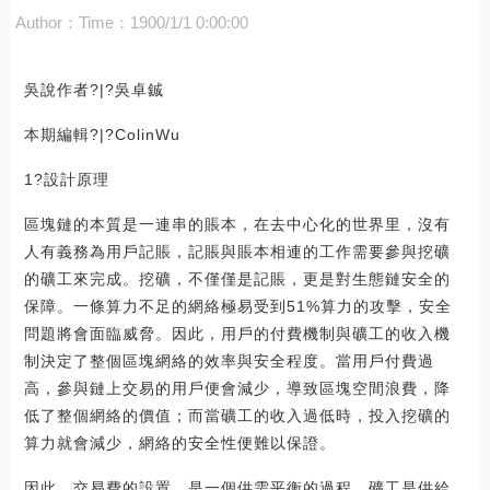
Author：
Time：1900/1/1 0:00:00
吳說作者?|?吳卓鋮
本期編輯?|?ColinWu
1?設計原理
區塊鏈的本質是一連串的賬本，在去中心化的世界里，沒有
人有義務為用戶記賬，記賬與賬本相連的工作需要參與挖礦
的礦工來完成。挖礦，不僅僅是記賬，更是對生態鏈安全的
保障。一條算力不足的網絡極易受到51%算力的攻擊，安全
問題將會面臨威脅。因此，用戶的付費機制與礦工的收入機
制決定了整個區塊網絡的效率與安全程度。當用戶付費過
高，參與鏈上交易的用戶便會減少，導致區塊空間浪費，降
低了整個網絡的價值；而當礦工的收入過低時，投入挖礦的
算力就會減少，網絡的安全性便難以保證。
因此，交易費的設置，是一個供需平衡的過程。礦工是供給