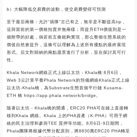
b）大幅降低交易費的波動，使交易費變得可預測
至于最后兩條：允許“插隊”古已有之，無非是不斷提高tip，
這與當前的第一價格拍賣并無兩樣；而提升ETH價值則是一
個附帶的好處，倘若前五條能夠實現，那么整個生態系統的
價值自然會提升，這條可以理解為上述所有優點的最終展現
形式。后文對歸納的兩點愿景進行了分析，旨在探討其可行
性。
Khala Network網絡正式上線以太坊 - Khala橋:8月6日，
Web 3云計算平臺Phala Network的預備網絡Khala正式上線
以太坊-Khala橋，為Substrate生態首個平行鏈 Kusama-
ETH 橋 https://app.phala.network/bridge。
隨著以太坊 - Khala橋的開通，ERC20 PHA可在鏈上直接轉
移到Khala 網絡。Khala 上的PHA資產（K-PHA）可用于網
絡的民主治理和參與TEE 質押等功能。8月6日-9日期間，
Phala團隊將根據代幣分配原則，將8830萬ERC20 PHA轉至