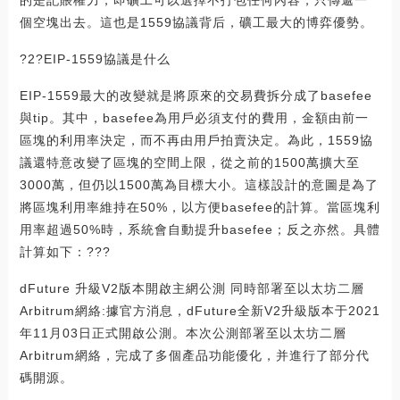
個空塊出去。這也是1559協議背后，礦工最大的博弈優勢。
?2?EIP-1559協議是什么
EIP-1559最大的改變就是將原來的交易費拆分成了basefee
與tip。其中，basefee為用戶必須支付的費用，金額由前一
區塊的利用率決定，而不再由用戶拍賣決定。為此，1559協
議還特意改變了區塊的空間上限，從之前的1500萬擴大至
3000萬，但仍以1500萬為目標大小。這樣設計的意圖是為了
將區塊利用率維持在50%，以方便basefee的計算。當區塊利
用率超過50%時，系統會自動提升basefee；反之亦然。具體
計算如下：???
dFuture 升級V2版本開啟主網公測 同時部署至以太坊二層
Arbitrum網絡:據官方消息，dFuture全新V2升級版本于2021
年11月03日正式開啟公測。本次公測部署至以太坊二層
Arbitrum網絡，完成了多個產品功能優化，并進行了部分代
碼開源。