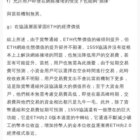
f）允許用戶即便在網絡擁堵的情況下也能夠“插隊”
與當前機制無異。
g）在協議層面鞏固ETH的經濟價值
綜上所述，由于貨幣通縮，ETH代幣價值的確得到提升，但
ETH網絡生態價值的提升卻并不顯著。1559協議并沒有從根
本上上解決網絡擁堵的問題，也無法降低用戶的交易費，甚
至有可能提升。當然，用戶也無需為此擔憂，由于短期交易
費可預測，小資金用戶可以選擇在空余時間進行交易，此時
稅收效果不明顯，用戶交易費支出不會比當前機制下更多，
這是除貨幣通縮外該協議最大的價值所在；至于大資金用
戶，他們根本無需考慮交易費高低，即使在最高峰時期，交
易費與他們交易的資金相比都只是九牛一毛。此外，除了貨
幣通縮和交易費短期可預測，1559協議還有一個潛在的巨大
功能，它是ETH向2.0版本過渡的中轉站，它通過不斷減少礦
工的幣本位收益，增加持幣人的金本位收益逐漸將ETH向2.0
經濟模式靠近。