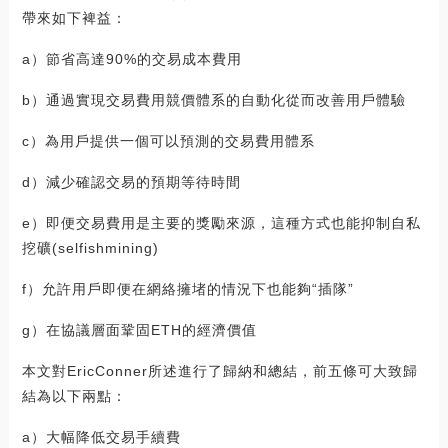
帶來如下裨益：
a）節省高達90%的交易成本費用
b）通過實現交易費用競價體系的自動化從而改善用戶體驗
c）為用戶提供一個可以預測的交易費用體系
d）減少確認交易的預期等待時間
e）即便交易費用是主要的獎勵來源，這種方式也能抑制自私
挖礦(selfishmining)
f）允許用戶即便在網絡擁堵的情況下也能夠“插隊”
g）在協議層面鞏固ETH的經濟價值
本文對EricConner所述進行了歸納和總結，前五條可大致歸
結為以下兩點：
a）大幅降低交易手續費