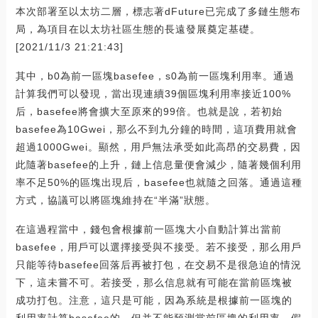
本次部署至以太坊二層，標志著dFuture已完成了多鏈生態布
局，為項目在以太坊社區生態的長遠發展奠定基礎。
[2021/11/3 21:21:43]
其中，b0為前一區塊basefee，s0為前一區塊利用率。通過
計算我們可以發現，當出現連續39個區塊利用率接近100%
后，basefee將會擴大至原來的99倍。也就是說，若初始
basefee為10Gwei，那么不到九分鐘的時間，這項費用就會
超過1000Gwei。顯然，用戶無法承受如此高昂的交易費，因
此隨著basefee的上升，鏈上信息量便會減少，隨著幾個利用
率不足50%的區塊出現后，basefee也就隨之回落。通過這種
方式，協議可以將區塊維持在“半滿”狀態。
在這過程當中，錢包會根據前一區塊大小自動計算出當前
basefee，用戶可以選擇接受與不接受。若不接受，那么用戶
只能等待basefee回落后再被打包，在交易不是很急迫的情況
下，這未嘗不可。若接受，那么信息就有可能在當前區塊被
成功打包。注意，這只是可能，因為系統是根據前一區塊的
利用率計算basefee的，但并不能預測當前區塊的利用率。假