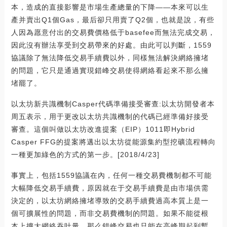
本，造成的直接影響是市場生產總量的下降——本來可以生
產并賣出Q1個Gas，最后卻只用賣了Q2個，也就是說，有些
人因為愿意付出的交易費價格低于basefee而無法完成交易，
因此沒有辦法享受到交易帶來的好處。由此可以判斷，1559
協議除了無法降低交易手續費以外，同樣無法解決網絡擁堵
的問題，它只是通過實現錯峰交易使得網絡看起來不那么擁
堵罷了。
以太坊新共識機制Casper代碼準備接受審查:以太坊開發者本
周五表示，用于更改以太坊共識機制的代碼已經準備好接受
審查。這個叫做以太坊改進提案（EIP）1011即Hybrid
Casper FFG的提案將邁出以太坊從能源集約型挖礦流程轉向
一種更加綠色的方式的第一步。[2018/4/23]
事實上，包括1559協議在內，任何一種交易費機制都不可能
大幅降低交易手續費，原因就在于交易手續費是由市場供需
決定的，以太坊網絡擁堵導致的交易手續費過高本質上是一
個可擴展性的問題，而非交易費機制的問題。如果不能從根
本上擴大網絡吞吐量，那么錯峰交易也只能在高峰期起到暫