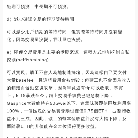
短期可預測，中長期不可預測。
d）減少確認交易的預期等待時間
可以減少用戶預期的等待時間，但實際等待時間并沒有變
化，因為交易量沒變，吞吐量也沒變。
e）即便交易費用是主要的獎勵來源，這種方式也能抑制自私
挖礦(selfishmining)
可以實現。礦工不會人為地制造擁堵，因為這樣自己要支付
大量basefee，且這些費用會被銷毀；但礦工也不會因為收入
的銷毀而發動空塊攻擊，因為畢竟還有tip可以收取。事實
上，5.19暴跌至今，鏈上交易手續費已經急劇下降，
Gasprice大致維持在50Gwei以下。這意味著即使區塊利用率
100%，一個區塊的交易費獎勵也僅僅0.75個ETH，占整體收
益不到三成。因此，礦工的幣本位收益并沒有大幅下降，反
而隨著ETH的升值能在金本位獲得更多收益。