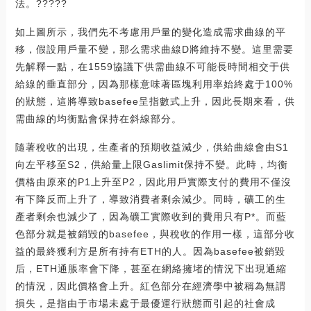
法。?????
如上圖所示，我們先不考慮用戶量的變化造成需求曲線的平
移，假設用戶量不變，那么需求曲線D將維持不變。這里需要
先解釋一點，在1559協議下供需曲線不可能長時間相交于供
給線的垂直部分，因為那樣意味著區塊利用率始終處于100%
的狀態，這將導致basefee呈指數式上升，因此長期來看，供
需曲線的均衡點會保持在斜線部分。
隨著稅收的出現，生產者的預期收益減少，供給曲線會由S1
向左平移至S2，供給量上限Gaslimit保持不變。此時，均衡
價格由原來的P1上升至P2，因此用戶實際支付的費用不僅沒
有下降反而上升了，導致消費者剩余減少。同時，礦工的生
產者剩余也減少了，因為礦工實際收到的費用只有P*。而藍
色部分就是被銷毀的basefee，與稅收的作用一樣，這部分收
益的最終獲利方是所有持有ETH的人。因為basefee被銷毀
后，ETH通脹率會下降，甚至在網絡擁堵的情況下出現通縮
的情況，因此價格會上升。紅色部分在經濟學中被稱為無謂
損失，是指由于市場未處于最優運行狀態而引起的社會成