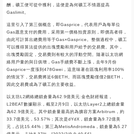
酬，礦工便可從中獲利，這便是為何礦工不情愿提高
Gaslimit。
這里引入了第三個概念，即Gasprice，代表用戶為每單位
Gas愿意支付的費用，采用第一價格拍賣原則，即價高者得，
由此可計算出總費用等于Gas×Gasprice。整個過程中，礦工
可以獲得算法提供的出塊獎勵和用戶給予的交易費。其中，
出塊獎勵固定，交易費則有較大的浮動空間。隨著以太坊網
絡用戶量的與日俱增，Gas手續費不斷上漲，去年9月份
Gasprice一度漲到478Gwei，這意味著在區塊利用率100%
的情況下，交易費將近6個ETH。而區塊獎勵僅僅2個ETH，
因此交易費成為了礦工的主要收益。
以太坊L2網絡總鎖倉量為62.9億美元:金色財經報道，
L2BEAT數據顯示，截至2月9日，以太坊Layer2上總鎖倉量
為62.9億美元。其中鎖倉量最高的為擴容方案Arbitrum，約
33.7億美元，53.57%；其次是dYdX，鎖倉量為9.72億美
元，占比15.44%；第三為MetisAndromeda，鎖倉量為5.27
億美元，占比8.37%。[2022/2/9 9:40:56]