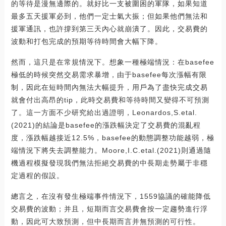
的等待是漫無邊際的。就好比一支被圍困的軍隊，如果知道
最多五天援軍必到，他們一定士氣大振；但如果他們無法和
援軍通訊，也許撐到第三天內心就崩潰了。因此，交易費的
波動和打包完成的預期等待時間會大幅下降。
然而，這只是在常規情況下。想象一種極端情況：在basefee
極低的時候突然交易需求暴增，由于basefee每次漲幅有限
制，因此在短時間內無法大幅提升，用戶為了盡快完成交易
就會付出高昂的tip，此時交易費和等待時間又變得不可預測
了。這一方面不少研究給出過證明，Leonardos,S.etal.
(2021)的結論是basefee的漲跌幅決定了交易費的混亂程
度，漲跌幅越接近12.5%，basefee的動態調整功能越弱，極
端情況下將失去調整能力。Moore,I.C.etal.(2021)則通過隨
機過程模擬發現我們無法拒絕交易費的中長期走勢屬于非穩
定過程的假設。
總言之，在沒有發生極端事件情況下，1559協議的確能降低
交易費的波動；并且，短期而言交易費會按一定趨勢進行浮
動，因此可大致預測，但中長期而言并無預測的可行性。