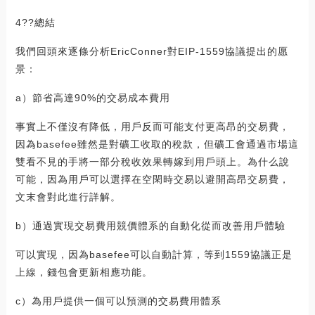
4??總結
我們回頭來逐條分析EricConner對EIP-1559協議提出的愿
景：
a）節省高達90%的交易成本費用
事實上不僅沒有降低，用戶反而可能支付更高昂的交易費，
因為basefee雖然是對礦工收取的稅款，但礦工會通過市場這
雙看不見的手將一部分稅收效果轉嫁到用戶頭上。為什么說
可能，因為用戶可以選擇在空閑時交易以避開高昂交易費，
文末會對此進行詳解。
b）通過實現交易費用競價體系的自動化從而改善用戶體驗
可以實現，因為basefee可以自動計算，等到1559協議正是
上線，錢包會更新相應功能。
c）為用戶提供一個可以預測的交易費用體系