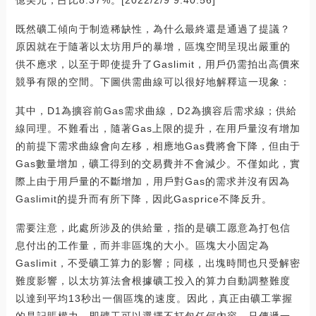
既然礦工傾向于制造稀缺性，為什么最終還是通過了提議？
原因就在于隨著以太坊用戶的暴增，區塊空間呈現出嚴重的
供不應求，以至于即使提升了Gaslimit，用戶仍需拍出高價來
競爭有限的空間。下圖供需曲線可以很好地解釋這一現象：
其中，D1為擴容前Gas需求曲線，D2為擴容后需求線；供給
線同理。不難看出，隨著Gas上限的提升，在用戶量沒有增加
的前提下需求曲線會向左移，相應地Gas費將會下降，但由于
Gas數量增加，礦工得到的交易費并不會減少。不僅如此，實
際上由于用戶量的不斷增加，用戶對Gas的需求并沒有因為
Gaslimit的提升而有所下降，因此Gasprice不降反升。
需要注意，此處所涉及的供給量，指的是礦工愿意為打包信
息付出的工作量，而并非區塊的大小。區塊大小固定為
Gaslimit，不受礦工算力的影響；同樣，出塊時間也只受解密
難度影響，以太坊算法會根據礦工投入的算力自動調整難度
以達到平均13秒出一個區塊的速度。因此，真正由礦工掌握
的是記賬權力，即礦工可以選擇不打包任何內容，只傳遞一