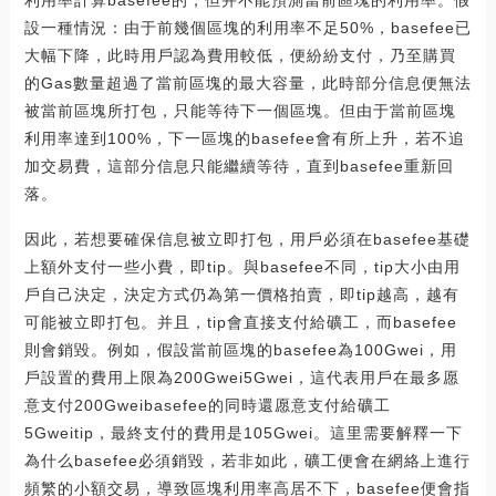
設一種情況：由于前幾個區塊的利用率不足50%，basefee已
大幅下降，此時用戶認為費用較低，便紛紛支付，乃至購買
的Gas數量超過了當前區塊的最大容量，此時部分信息便無法
被當前區塊所打包，只能等待下一個區塊。但由于當前區塊
利用率達到100%，下一區塊的basefee會有所上升，若不追
加交易費，這部分信息只能繼續等待，直到basefee重新回
落。
因此，若想要確保信息被立即打包，用戶必須在basefee基礎
上額外支付一些小費，即tip。與basefee不同，tip大小由用
戶自己決定，決定方式仍為第一價格拍賣，即tip越高，越有
可能被立即打包。并且，tip會直接支付給礦工，而basefee
則會銷毀。例如，假設當前區塊的basefee為100Gwei，用
戶設置的費用上限為200Gwei5Gwei，這代表用戶在最多愿
意支付200Gweibasefee的同時還愿意支付給礦工
5Gweitip，最終支付的費用是105Gwei。這里需要解釋一下
為什么basefee必須銷毀，若非如此，礦工便會在網絡上進行
頻繁的小額交易，導致區塊利用率高居不下，basefee便會指