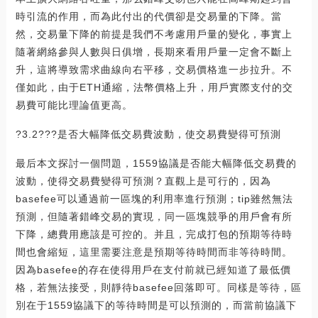
時引流的作用，而為此付出的代價卻是交易量的下降。當
然，交易量下降的前提是我們不考慮用戶量的變化，事實上
隨著網絡參與人數與日俱增，長期來看用戶量一定會不斷上
升，這將導致需求曲線向右平移，交易價格進一步拉升。不
僅如此，由于ETH通縮，法幣價格上升，用戶實際支付的交
易費可能比理論值更高。
?3.2???是否大幅降低交易費波動，使交易費變得可預測
最后本文探討一個問題，1559協議是否能大幅降低交易費的
波動，使得交易費變得可預測？直觀上是可行的，因為
basefee可以通過前一區塊的利用率進行預測；tip雖然無法
預測，但隨著錯峰交易的實現，同一區塊競爭的用戶會有所
下降，總費用應該是可控的。并且，完成打包的預期等待時
間也會縮短，這里需要注意是預期等待時間而非等待時間。
因為basefee的存在使得用戶在支付前就已經知道了最低價
格，若無法接受，則靜待basefee回落即可。同樣是等待，區
別在于1559協議下的等待時間是可以預測的，而當前協議下