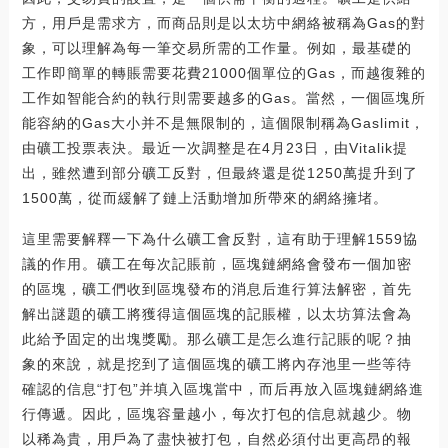
方，用戶是需求方，而商品則是以太坊中網絡被稱為Gas的對
象，可以理解為每一筆交易所需的工作量。例如，最基礎的
工作即簡單的轉賬需要花費21000個單位的Gas，而越復雜的
工作如智能合約的執行則需要越多的Gas。當然，一個區塊所
能容納的Gas大小并不是無限制的，這個限制稱為Gaslimit，
由礦工投票表決。最近一次調整是在4月23日，由Vitalik提
出，雖然遭到部分礦工反對，但最終還是從1250萬提升到了
1500萬，從而緩解了鏈上活動增加所帶來的網絡擁堵。
這里需要解釋一下為什么礦工會反對，這有助于理解1559協
議的作用。礦工在每次記賬前，區塊鏈網絡會發布一個加密
的區塊，礦工們收到區塊發布的消息后進行算法解密，首先
解出謎題的礦工將獲得這個區塊的記賬權，以太坊算法會為
此給予固定的出塊獎勵。那么礦工是怎么進行記賬的呢？抽
象的來說，就是挖到了這個區塊的礦工將內存池里一些等待
確認的信息“打包”并填入區塊當中，而后再放入區塊鏈網絡進
行傳遞。因此，區塊容量越小，每次打包的信息就越少。物
以稀為貴，用戶為了盡快被打包，自然必須付出更高昂的報