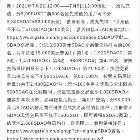
間：2021年7月2日12:00——7月9日12:00活動一、搶先充
值，分3,000USDT前600名搶先充值的用戶可平分
3,840SDAO($3,000美金)，數量有限，先充先得！*凈充值
量不低于510SDAO($400美金)，參與鏈接SDAO充值地址：
https://www.gateio.ch/myaccount/deposit/SDAO活動二、
SDAO交易賽，分$15,000美元SDAO交易量全站排名前100
名，共享超過15,000美元獎勵1）第1名：1,920SDAO2）第
2名：1,470SDAO3）第3名：960SDAO4）第4-20名：按照
交易量比例瓜分余下7,420SDAO5）第21-50名：按照交易
量比例瓜分余下4,990SDAO6）第51-100名：按照交易量比
例瓜分余下2,430SDAO*注：第4-100名單人獎勵瓜分上限為
960SDAO在比賽期間，您最低需要交易至少1,020SDAO才
能參加本次比賽。參與鏈接活動三、新用戶交易，分$3,000
美元SDAO活動期間注冊并完成實名認證的新用戶，注冊當天
SDAO現貨交易量不低于150USDT，即可獲得6SDAO獎勵，
總獎池2,560SDAO每日均分，送完即止。參與鏈接注冊：
https://www.gateio.ch/signup?ch=signupSDAO實名：
https://www.gateio.ch/myaccount/security?