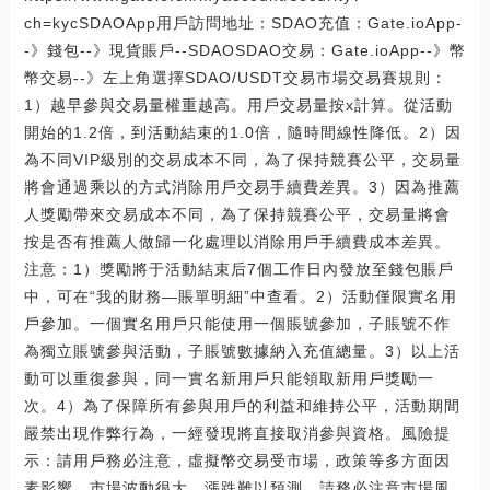
ch=kycSDAOApp用戶訪問地址：SDAO充值：Gate.ioApp-
-》錢包--》現貨賬戶--SDAOSDAO交易：Gate.ioApp--》幣
幣交易--》左上角選擇SDAO/USDT交易市場交易賽規則：
1）越早參與交易量權重越高。用戶交易量按x計算。從活動
開始的1.2倍，到活動結束的1.0倍，隨時間線性降低。2）因
為不同VIP級別的交易成本不同，為了保持競賽公平，交易量
將會通過乘以的方式消除用戶交易手續費差異。3）因為推薦
人獎勵帶來交易成本不同，為了保持競賽公平，交易量將會
按是否有推薦人做歸一化處理以消除用戶手續費成本差異。
注意：1）獎勵將于活動結束后7個工作日內發放至錢包賬戶
中，可在“我的財務—賬單明細”中查看。2）活動僅限實名用
戶參加。一個實名用戶只能使用一個賬號參加，子賬號不作
為獨立賬號參與活動，子賬號數據納入充值總量。3）以上活
動可以重復參與，同一實名新用戶只能領取新用戶獎勵一
次。4）為了保障所有參與用戶的利益和維持公平，活動期間
嚴禁出現作弊行為，一經發現將直接取消參與資格。風險提
示：請用戶務必注意，虛擬幣交易受市場，政策等多方面因
素影響，市場波動很大，漲跌難以預測，請務必注意市場風