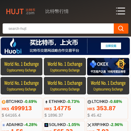
比特幣行情
BTC/HKD
-0.69%
ETH/HKD
-0.73%
LTC/HKD
-0.68%
499913
14775
353.87
HK$
HK$
HK$
$ 64165.4
$ 1896.37
$ 45.42
ADA/HKD
-4.28%
SOL/HKD
-1.05%
XRP/HKD
-2.96%