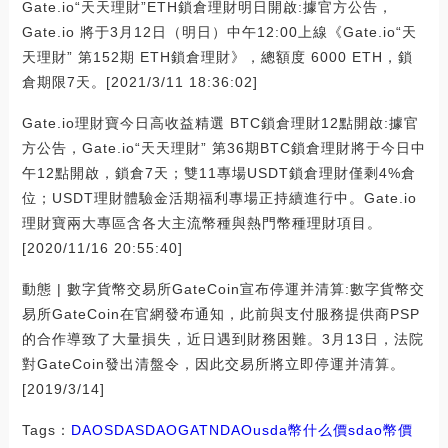
Gate.io“天天理財”ETH鎖倉理財明日開啟:據官方公告，
Gate.io 將于3月12日（明日）中午12:00上線《Gate.io“天
天理財” 第152期 ETH鎖倉理財》，總額度 6000 ETH，鎖
倉期限7天。[2021/3/11 18:36:02]
Gate.io理財寶今日高收益精選 BTC鎖倉理財12點開啟:據官
方公告，Gate.io“天天理財” 第36期BTC鎖倉理財將于今日中
午12點開啟，鎖倉7天；雙11專場USDT鎖倉理財僅剩4%倉
位；USDT理財體驗金活期福利專場正持續進行中。Gate.io
理財寶兩大專區含各大主流幣種與熱門幣種理財項目。
[2020/11/16 20:55:40]
動態 | 數字貨幣交易所GateCoin宣布停運并清算:數字貨幣交
易所GateCoin在官網發布通知，此前與支付服務提供商PSP
的合作導致了大量損失，近日遇到財務困難。3月13日，法院
對GateCoin發出清盤令，因此交易所將立即停運并清算。
[2019/3/14]
Tags：
DAO
SDA
SDAO
GAT
NDAO
usda幣什么價
sdao幣價