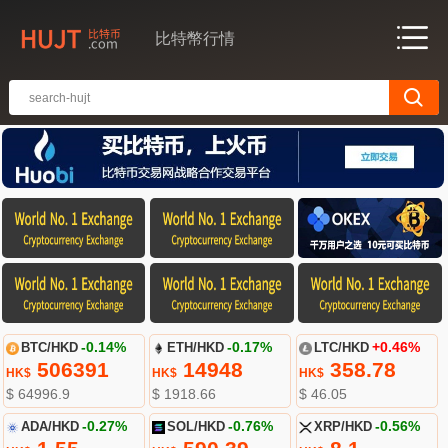
比特幣行情
BTC/HKD
-0.14%
ETH/HKD
-0.17%
LTC/HKD
+0.46%
506391
14948
358.78
HK$
HK$
HK$
$ 64996.9
$ 1918.66
$ 46.05
ADA/HKD
-0.27%
SOL/HKD
-0.76%
XRP/HKD
-0.56%