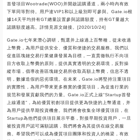
首發項目Wootrade(WOO)并開啟認購通道，兩小時內有效
下單同等對待。用戶達VIP1和以上級別即可參與。Gate.io根
據14天平均持有GT總量設置參與認購額度，持有GT量越大
認購額度越高。詳情見原文鏈接。[2020/10/24]
Gate.io七年來潛心調研，甄選并上線過上百幣種，從未收過
上幣費，為用戶提供安全、優質和便捷的交易服務。我們以
促進區塊鏈交易行業健康發展為目標，一直貫徹執行不向項
目方收取上幣費的原則，提供真實透明的交易環境，反對操
縱市場，倡導改善區塊鏈交易所收取高額上幣費，信息不透
明，數據造假的惡劣環境。在未來，Gate.io將堅持注重項目
的實際性，為用戶帶來更多務實的優質項目，為促進行業的
規范和發展貢獻我們的力量。Gate.io正式上線“Startup首發
上線通道”，為給優質初創項目提供更為快捷的上幣通道，并
為用戶提供早期投資機會。我們將會收集全球優質項目，在
Startup為他們提供項目展示平臺，對接早期投資用戶，一旦
被投資用戶認可滿額認購，我們將會為其提供在線交易服
務。希望我們可以成為優質項目團隊和投資人的橋梁，有效