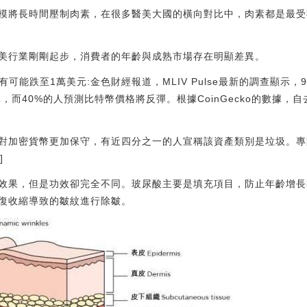
模將長時間壓制肉素，在很多醫美大國的橫向對比中，肉素都是最受
美行業剛剛起步，消費者的年齡與成熟市場存在明顯差異。
可能跌至1萬美元:金色財經報道，MLIV Pulse最新的調查顯示，
美元，而40%的人預測比特幣價格將反彈。根據CoinGecko的數據
對加密貨幣更加保守，有近四分之一的人宣稱該資產類別是垃圾。專
]
效果，但是功效卻完全不同。玻尿酸主要是填充項目，防止年齡增長
復收縮導致的皺紋進行除皺。