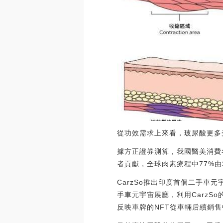
從功效需求上來看，玻尿酸更多
據方正證券測算，我國醫美消費者
者貢獻，全球肉素療程中77%由
CarzSo推出印度首個二手車
手車元宇宙展廳，利用Carz
反映車牌的NFT從車輛后續銷售中獲利。（