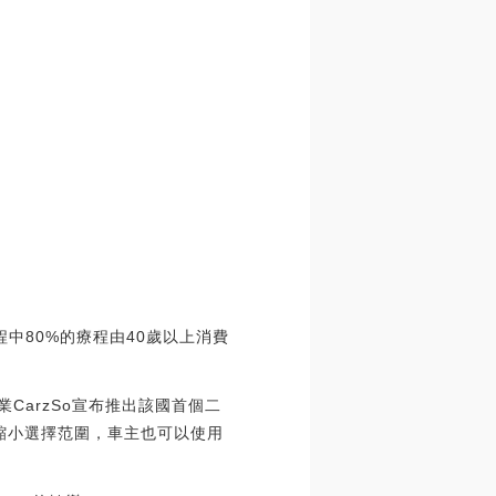
程中80%的療程由40歲以上消費
CarzSo宣布推出該國首個二
來縮小選擇范圍，車主也可以使用