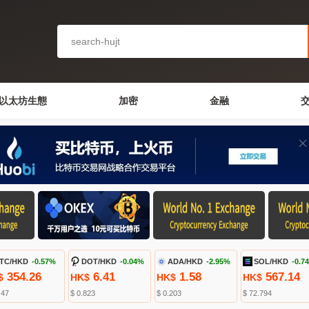
以太坊生態
加密
金融
TC/HKD
-0.57%
DOT/HKD
-0.04%
ADA/HKD
-2.95%
SOL/HKD
-0.7
354.26
6.41
1.58
567.14
$
HK$
HK$
HK$
.47
$ 0.823
$ 0.203
$ 72.794