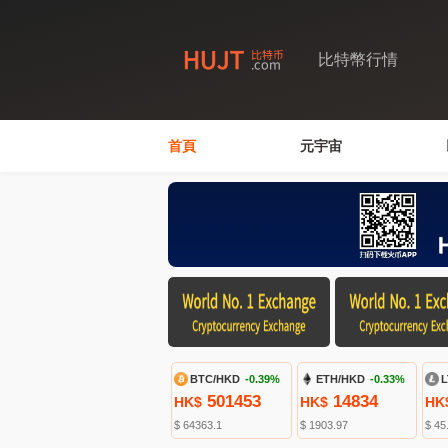
比特幣行情
首頁
元宇宙
BTC/HKD
-0.39%
ETH/HKD
-0.33%
L
501453
14834
HK$
HK$
HK
$ 64363.1
$ 1903.97
$ 45