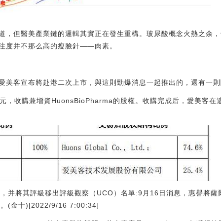
道，但醫美產業鏈的邏輯其實正在發生重構。玻尿酸概念火熱之余，
注度并不那么高的瘦臉針——肉素。
茅臺”愛美客宣布將赴港二次上市，與這則勁爆消息一起推出的，還有一
元，收購兼增資HuonsBioPharma的股權。收購完成后，愛美客
”，并將其評級移出評級觀察（UCO）名單:9月16日消息，惠譽將薩
[2022/9/16 7:00:34]