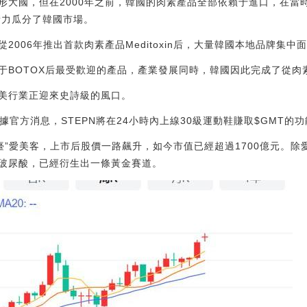
形大國，但在2000年之前，韓國的肉素產品全部依賴于進口，在當
國衡力瓜分了韓國市場。
006年推出首款肉素產品Meditoxin后，大量韓國本地品牌集中
BOTOX后最受歡迎的產品，產業發展同時，韓國因此完成了從肉素
美行業正迎來史詩級的風口。
據官方消息，STEPN將在24小時內上線30級運動鞋賺取$GMT的功能。[202
臺”愛美客，上市后股價一路飆升，如今市值已經超過1700億元。
玻尿酸，已經衍生出一條黃金賽道。