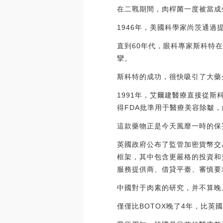
在二戰期間，肉桿菌一度被當成
1946年，美國科學家尚茨通
直到60年代，眼科專家斯科特
攣。
斯科特的成功，很快吸引了大藥
1991年，艾爾建醫療直接從
得FDA批準用于醫療美容除皺
這款藥物正是今天風靡一時的保妥
英國政府公布了監管加密貨幣交
框架，其中包含更嚴格的投資和
服務提供商、借貸平臺、審慎要求、
中國對于肉素的研究，并不算晚。
僅僅比BOTOX晚了4年，比