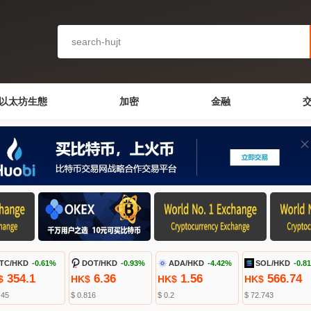
以太坊生態
加密
金融
TC/HKD
-0.61%
DOT/HKD
-0.93%
ADA/HKD
-4.42%
SOL/HKD
-0.8
354.1
6.36
1.56
566.74
$
HK$
HK$
HK$
.45
$ 0.816
$ 0.2
$ 72.743