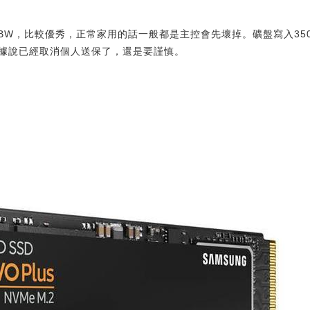
0TBW，比較優秀，正常家用的話一般都是主控會先壞掉。礦盤寫入350T
據說已經取消個人送保了，還是要謹慎。