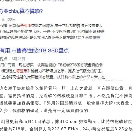
這次屬于短線操作吃相難看的一類，上市之后就一直在壓價出貨，直
盤。需要指出的是，挖過礦的機械硬盤除非白送，不然是肯定不推薦
機械盤更加容易報廢。P盤用的固態礦老板一般會選擇大牌+大容量
入少，低價格的礦渣，還是有一定購買價值的。
創歷史新高:5月11日消息，據BTC.com數據顯示，比特幣挖礦難度已從
8筆。全網算力為222.67 EH/s，24小時交易速度3.25交易/s。[20