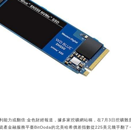
利能力或翻倍:金色財經報道，據多家挖礦網站稱，在7月3日挖礦難
金融服務平臺BitOoda的北美哈希價差指數從225美元幾乎翻了一番，