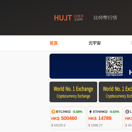
比特幣行情
首頁
元宇宙
BTC/HKD
-0.58%
ETH/HKD
-0.63%
L
500460
14789
HK$
HK$
HK
$ 64235.6
$ 1898.27
$ 45