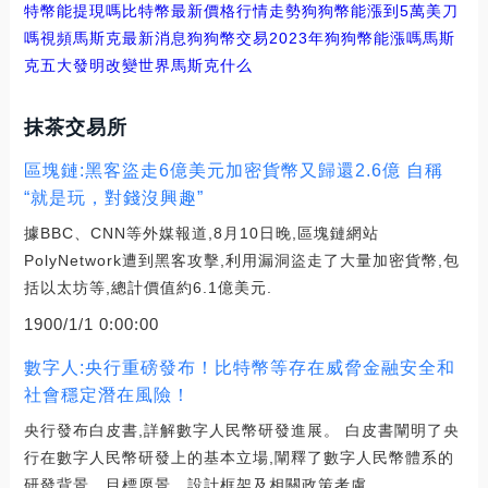
特幣能提現嗎
比特幣最新價格行情走勢狗狗幣能漲到5萬美刀
嗎視頻
馬斯克最新消息狗狗幣交易
2023年狗狗幣能漲嗎馬斯
克五大發明改變世界
馬斯克什么
抹茶交易所
區塊鏈:黑客盜走6億美元加密貨幣又歸還2.6億 自稱
“就是玩，對錢沒興趣”
據BBC、CNN等外媒報道,8月10日晚,區塊鏈網站
PolyNetwork遭到黑客攻擊,利用漏洞盜走了大量加密貨幣,包
括以太坊等,總計價值約6.1億美元.
1900/1/1 0:00:00
數字人:央行重磅發布！比特幣等存在威脅金融安全和
社會穩定潛在風險！
央行發布白皮書,詳解數字人民幣研發進展。 白皮書闡明了央
行在數字人民幣研發上的基本立場,闡釋了數字人民幣體系的
研發背景、目標愿景、設計框架及相關政策考慮.