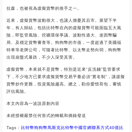
拉森，也被視為虛擬貨幣的推手之一。
近來，虛擬貨幣波動很大，也讓人擔憂其后市。展望下半
年，有人歸結，包括比特幣在內的虛擬貨幣可能面臨五大風
險，即監管風險、挖礦環保爭議、波動性過大、迷因幣騙
局、及穩定貨幣審查等。狗狗幣的市值，一度超過了美國福
特車等老牌公司，可隨著比特幣、以太幣走勢向弱，狗狗幣
出現崩盤式暴跌，不少人深受其害。
虛擬貨幣，本來就不是貨幣，特別是近來“反洗錢”監管要求
下，不少地方已要求虛擬貨幣交易平臺必須“實名制”，讓虛擬
貨幣炒作更難，投資風險趨高。總之，勸你愛惜荷包，審慎
評估風險。
本文內容為一波說原創內容
未經授權嚴禁任何形式的轉載和摘錄發送
Tags：
比特幣
狗狗幣
馬斯克比特幣中國官網聯系方式
40億比