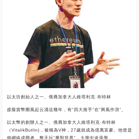
以太坊創始人之一、俄裔加拿大人維塔利克·布特林
虛擬貨幣圈風起云涌這幾年，有“四大推手”在“興風作浪”。
以太幣的創辦人之一、俄裔加拿大人維塔利克·布特林
（VitalikButlin)，被稱為V神，27歲就成為億萬富豪。他曾是
個網絡成癮者，整天玩“魔獸世界”，大學中途退學。