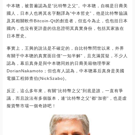
中本聰，被普遍認為是“比特幣之父”。中本聰，自稱是日裔美
國人，日本人也將其名字翻譯為“中本哲史”，他是比特幣協議
及其相關軟件Bitcoin-Qt的創造者，但迄今為止，也包括日本
國內，也沒有更詳盡的信息證明其真實身份，包括其家族在
日本歷史。
事實上，王興的說法是不確定的，自比特幣問世以來，外界
有關于中本聰的真實面目僅“一知半解”，且充滿質疑，不少人
認為，幕后真身是與中本聰同姓的日裔美籍物理學家
DorianNakamoto；但也有人認為，中本聰幕后真身是美國
電腦工程師查伯(NickSzabo)。
反正，這么多年來，有關“比特幣之父”到底是誰，一直有爭
議，而且說法有多個版本，連“比特幣之父”都“加密”，也是虛
擬貨幣市場一個奇跡吧！