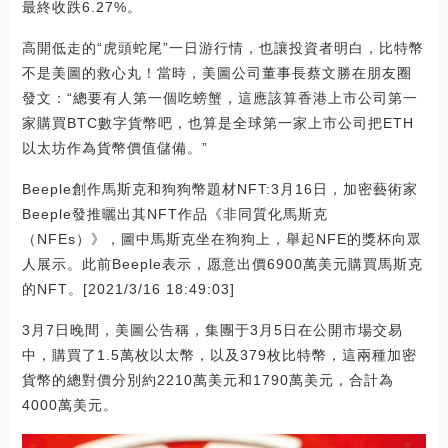
最終收跌6.27%。
高開低走的“虎頭蛇尾”一日游行情，也讓投資者明白，比特幣
不是美圖的救心丸！當時，美圖公司董事長蔡文勝在朋友圈
發文：“總要有人第一個吃螃蟹，這應該算香港上市公司第一
家購買BTC數字貨幣吧，也算是全球第一家上市公司把ETH
以太坊作為貨幣價值儲備。”
Beeple創作馬斯克和狗狗幣題材NFT:3月16日，加密藝術家
Beeple發推曬出其NFT作品《非同質化馬斯克
（NFEs）》，圖中馬斯克坐在狗狗上，舉起NFE的獎杯向眾
人展示。此前Beeple表示，愿意出價6900萬美元購買馬斯克
的NFT。[2021/3/16 18:49:03]
3月7日晚間，美圖公告稱，集團于3月5日在公開市場交易
中，購買了1.5萬枚以太幣，以及379枚比特幣，這兩種加密
貨幣的總對價分別約2210萬美元和1790萬美元，合計為
4000萬美元。