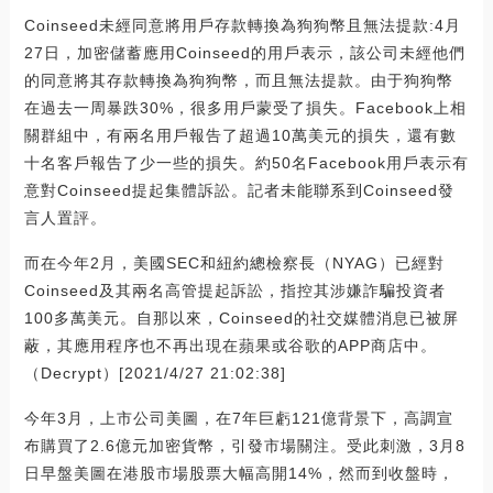
Coinseed未經同意將用戶存款轉換為狗狗幣且無法提款:4月
27日，加密儲蓄應用Coinseed的用戶表示，該公司未經他們
的同意將其存款轉換為狗狗幣，而且無法提款。由于狗狗幣
在過去一周暴跌30%，很多用戶蒙受了損失。Facebook上相
關群組中，有兩名用戶報告了超過10萬美元的損失，還有數
十名客戶報告了少一些的損失。約50名Facebook用戶表示有
意對Coinseed提起集體訴訟。記者未能聯系到Coinseed發
言人置評。
而在今年2月，美國SEC和紐約總檢察長（NYAG）已經對
Coinseed及其兩名高管提起訴訟，指控其涉嫌詐騙投資者
100多萬美元。自那以來，Coinseed的社交媒體消息已被屏
蔽，其應用程序也不再出現在蘋果或谷歌的APP商店中。
（Decrypt）[2021/4/27 21:02:38]
今年3月，上市公司美圖，在7年巨虧121億背景下，高調宣
布購買了2.6億元加密貨幣，引發市場關注。受此刺激，3月8
日早盤美圖在港股市場股票大幅高開14%，然而到收盤時，