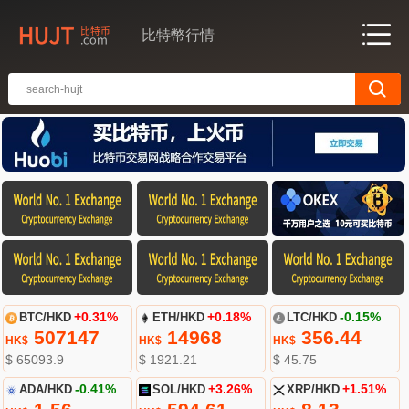
比特幣行情
BTC/HKD
+0.31%
ETH/HKD
+0.18%
LTC/HKD
-0.15%
507147
14968
356.44
HK$
HK$
HK$
$ 65093.9
$ 1921.21
$ 45.75
ADA/HKD
-0.41%
SOL/HKD
+3.26%
XRP/HKD
+1.51%