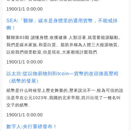
1900/1/1 0:00:00
SEA:「醫聊」碳水是身體里的通用貨幣，不能戒掉
啊！
醫聊第83期 讀懂身體,收獲健康 人類活著,就需要能源驅動。
我們是碳水家族,和蛋白質、脂肪并稱為人體三大能源物質。
以前我們很受歡迎,但是現在,大家都很討厭我們.
1900/1/1 0:00:00
以太坊:從以物易物到Bitcoin—貨幣的改頭換面歷程
（紙幣的發展）
紙幣是什么時候登上歷史舞臺的,歷來說法不一,較為可信的說
法是早在公元1023年,我國的北宋早期,四川出現了一種名叫
交子的紙幣.
1900/1/1 0:00:00
數字人:央行重磅發布！