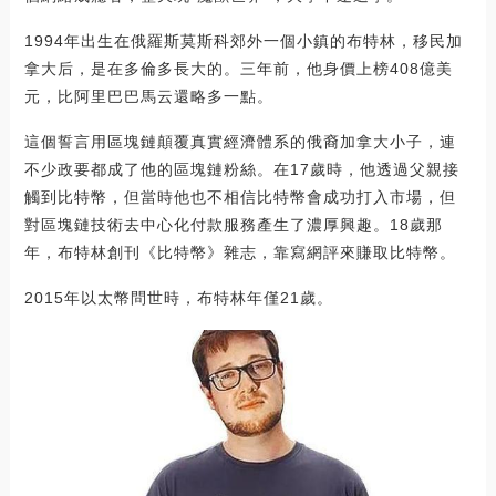
1994年出生在俄羅斯莫斯科郊外一個小鎮的布特林，移民加
拿大后，是在多倫多長大的。三年前，他身價上榜408億美
元，比阿里巴巴馬云還略多一點。
這個誓言用區塊鏈顛覆真實經濟體系的俄裔加拿大小子，連
不少政要都成了他的區塊鏈粉絲。在17歲時，他透過父親接
觸到比特幣，但當時他也不相信比特幣會成功打入市場，但
對區塊鏈技術去中心化付款服務產生了濃厚興趣。18歲那
年，布特林創刊《比特幣》雜志，靠寫網評來賺取比特幣。
2015年以太幣問世時，布特林年僅21歲。