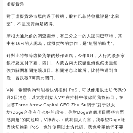
虛擬貨幣
對于虛擬貨幣市場的過于投機，股神巴菲特曾批評是“老鼠
藥”，不是投資而是賭博。
摩根大通此前的調查顯示，有三分之一的人認同巴菲特，其
中有16%的人認為，虛擬貨幣的炒作，是“短暫的時尚”。
針對比特幣等虛擬貨幣的炒作歪風，今年6月，人行約談多家
銀行及支付平臺，四川、內蒙古兩大挖礦重鎮也祭出重錘，
強力關閉相關挖礦項目。相關消息出爐后，比特幣遭到血
洗，曾跌破3萬美元關口。
V神：希望狗狗幣能盡快切換到 PoS，可以使用以太坊代碼:9
月2日消息，以太坊創始人V神在推特中做你問我答節目，在
回答Three Arrow Capital CEO Zhu Su關于“對于以太
坊/Doge合作有什么好的想法，你對Doge這個項目哪些方面
感興趣”的問題時，V神表示：就我個人而言，我希望Doge能
盡快切換到 PoS，也許使用以太坊代碼。我也希望他們不要