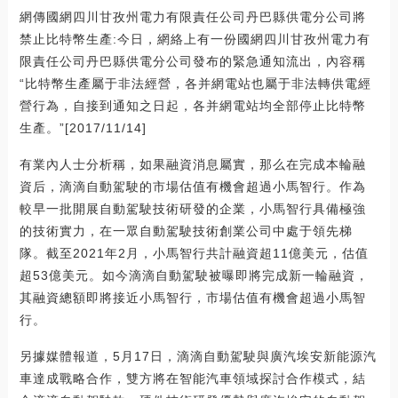
網傳國網四川甘孜州電力有限責任公司丹巴縣供電分公司將
禁止比特幣生產:今日，網絡上有一份國網四川甘孜州電力有
限責任公司丹巴縣供電分公司發布的緊急通知流出，內容稱
“比特幣生產屬于非法經營，各并網電站也屬于非法轉供電經
營行為，自接到通知之日起，各并網電站均全部停止比特幣
生產。”[2017/11/14]
有業內人士分析稱，如果融資消息屬實，那么在完成本輪融
資后，滴滴自動駕駛的市場估值有機會超過小馬智行。作為
較早一批開展自動駕駛技術研發的企業，小馬智行具備極強
的技術實力，在一眾自動駕駛技術創業公司中處于領先梯
隊。截至2021年2月，小馬智行共計融資超11億美元，估值
超53億美元。如今滴滴自動駕駛被曝即將完成新一輪融資，
其融資總額即將接近小馬智行，市場估值有機會超過小馬智
行。
另據媒體報道，5月17日，滴滴自動駕駛與廣汽埃安新能源汽
車達成戰略合作，雙方將在智能汽車領域探討合作模式，結