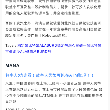
合滴滴自動駕駛軟、硬件技術研發優勢與廣汽埃安的自動駕
駛整車平臺及整車設計制造能力，開發一款可投入規模化應
用的全無人駕駛新能源車型，并全速推進量產。
而除了廣汽之外，滴滴自動駕駛還與北汽就自動駕駛技術研
發達成戰略合作，雙方在一年前宣布共同研發高級別自動駕
駛定制車型，專門用于Robotaxi運營。
Tags：
穩定幣
比特幣
ALAB
URD
穩定幣怎么挖礦
一個比特幣
市值多少
ALAB價格
BURD幣
MANA
數字人:搶先看！數字人民幣可以在ATM取現了！
來源：中國證券網 在上海,已經有不少讀者反饋,數字人民幣
正在越來越貼近生活。在上海市民開設數字人民幣錢包后,如
今在不少鬧市區的試點ATM機上,也可以實現存款和取現等多
重功能.
1900/1/1 0:00:00