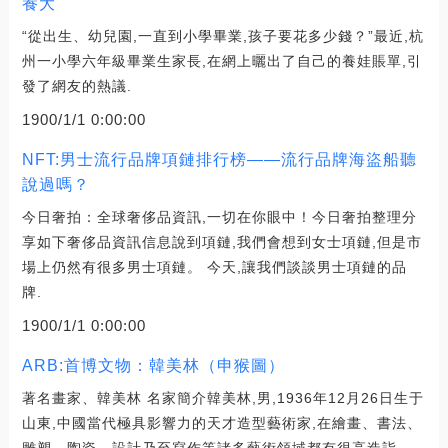
養大
“從出生、幼兒園,一直到小學畢業,孩子要花多少錢？”最近,杭
州一小學六年級畢業生家長,在網上曬出了自己的養娃賬單,引
發了網友的熱議.
1900/1/1 0:00:00
NFT:男士流行品牌項鏈排行榜——流行品牌海盜船聽
說過嗎？
今日奢拍：全球奢侈品資訊,一切在你眼中！今日奢拍整理分
享如下奢侈品資訊信息說到項鏈,我們會想到女士項鏈,但是市
場上仍然有很多男士項鏈。 今天,讓我們談談男士項鏈的品
牌.
1900/1/1 0:00:00
ARB:首博文物：韓美林（申猴圖）
著名畫家、韓美林 名家簡介韓美林,男,1936年12月26日生于
山東,中國當代極具影響力的天才造型藝術家,在繪畫、書法、