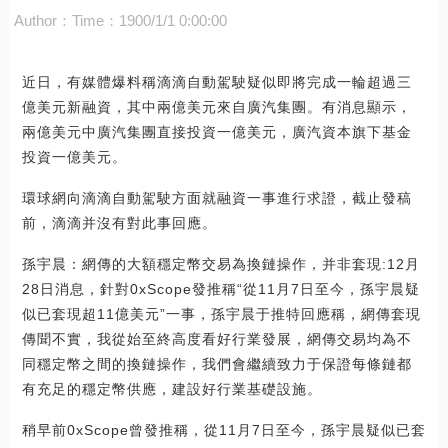
Author：
Time：1900/1/1 0:00:00
近日，有媒體爆料稱滴滴自動駕駛疑似即將完成一輪超過三
億美元新融資，其中兩億美元來自廣汽集團。有消息顯示，
兩億美元中廣汽集團直接投資一億美元，廣汽資本旗下基金
投資一億美元。
環球網向滴滴自動駕駛方面就融資一事進行求證，截止發稿
前，滴滴并沒有對此事回應。
孫宇晨：網傳的大額穩定幣交易為換鏈操作，并非套現:12月
28日消息，針對0xScope發推稱“從11月7日至今，孫宇晨疑
似已套現超11億美元”一事，孫宇晨于推特回應稱，網傳套現
傳聞不實，我從始至終高度看好行業發展，網傳交易均為不
同穩定幣之間的換鏈操作，我們會繼續致力于保證每條鏈都
有充足的穩定幣供應，建設好行業基礎設施。
稍早前0xScope曾發推稱，從11月7日至今，孫宇晨疑似已套