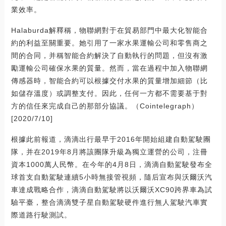
業效率。
Halaburda解釋稱，物聯網對于在貿易部門中最大化智能合
約的利益至關重要。她引用了一家水果運輸公司和零售商之
間的合同，并稱智能合約解決了自動執行的問題，但沒有激
勵運輸公司確保水果的質量。然而，當在過程中加入物聯網
傳感器時，智能合約可以根據交付水果的質量增加細節（比
如儲存溫度）或調整支付。因此，任何一方都不需要基于對
方的信任來完成自己的那部分協議。（Cointelegraph）
[2020/7/10]
根據此前報道，滴滴出行最早于2016年開始組建自動駕駛團
隊，并在2019年8月將該團隊升級為獨立運營的公司，注冊
資本1000萬人民幣。在今年的4月8日，滴滴自動駕駛發布全
球首支自動駕駛連續5小時無接管視頻，隨后宣布與沃爾沃汽
車達成戰略合作，滴滴自動駕駛將以沃爾沃XC90跨界車為試
驗平臺，整合滴滴雙子星自動駕駛硬件進行無人駕駛汽車實
際道路行駛測試。