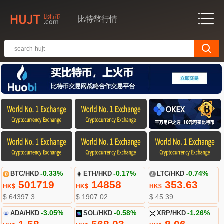
比特幣行情
BTC/HKD
-0.33%
ETH/HKD
-0.17%
LTC/HKD
-0.74%
501719
14858
353.63
HK$
HK$
HK$
$ 64397.3
$ 1907.02
$ 45.39
ADA/HKD
-3.05%
SOL/HKD
-0.58%
XRP/HKD
-1.26%