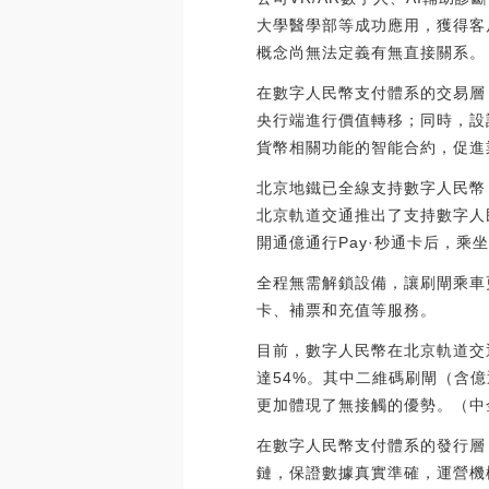
大學醫學部等成功應用，獲得客
概念尚無法定義有無直接關系。（鞭牛士
在數字人民幣支付體系的交易層
央行端進行價值轉移；同時，設
貨幣相關功能的智能合約，促進
北京地鐵已全線支持數字人民幣
北京軌道交通推出了支持數字人
開通億通行Pay·秒通卡后，
全程無需解鎖設備，讓刷閘乘車
卡、補票和充值等服務。
目前，數字人民幣在北京軌道交
達54%。其中二維碼刷閘（含億
更加體現了無接觸的優勢。（中金網）[2
在數字人民幣支付體系的發行層
鏈，保證數據真實準確，運營機