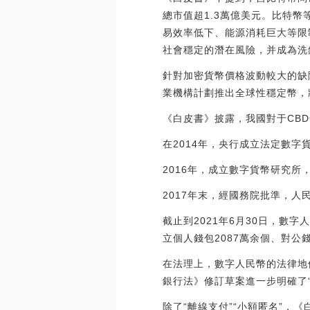
總市值超1.3萬億美元。比特幣
易效率低下、能源消耗巨大等限
社會穩定的潛在風險，并成為洗
針對加密貨幣價格波動較大的缺
業機構計劃推出全球性穩定幣，
《白皮書》披露，我國對于CBD
在2014年，央行成立法定數
2016年，成立數字貨幣研究
2017年末，經國務院批準，
截止到2021年6月30日，數
立個人錢包2087萬余個、對公錢
在法理上，數字人民幣的法律地
銀行法》修訂草案進一步明確了
除了“離線支付”“小額匿名”