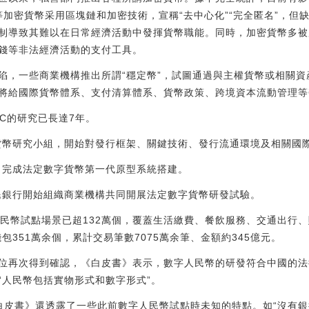
等加密貨幣采用區塊鏈和加密技術，宣稱“去中心化”“完全匿名”，
制導致其難以在日常經濟活動中發揮貨幣職能。同時，加密貨幣多被
錢等非法經濟活動的支付工具。
陷，一些商業機構推出所謂“穩定幣”，試圖通過與主權貨幣或相關
將給國際貨幣體系、支付清算體系、貨幣政策、跨境資本流動管理等
C的研究已長達7年。
字貨幣研究小組，開始對發行框架、關鍵技術、發行流通環境及相關國
所，完成法定數字貨幣第一代原型系統搭建。
人民銀行開始組織商業機構共同開展法定數字貨幣研發試驗。
字人民幣試點場景已超132萬個，覆蓋生活繳費、餐飲服務、交通出行
包351萬余個，累計交易筆數7075萬余筆、金額約345億元。
位再次得到確認，《白皮書》表示，數字人民幣的研發符合中國的法
“人民幣包括實物形式和數字形式”。
，《白皮書》還透露了一些此前數字人民幣試點時未知的特點。如“沒有