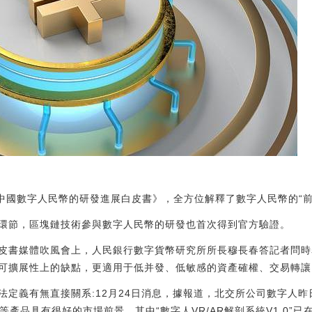
《中國數字人民幣的研發進展白皮書》，全方位解釋了數字人民幣的“前
環節，區塊鏈技術參與數字人民幣的研發也首次得到官方驗證。
皮書媒體吹風會上，人民銀行數字貨幣研究所所長穆長春答記者問時
可擴展性上的缺點，更適用于低并發、低敏感的資產確權、交易轉讓
法定義有無直接關系:12月24日消息，據報道，北交所公司數字人
斷等產品具有很好的市場前景，其中“數字人VR/AR解剖系統V1.0”