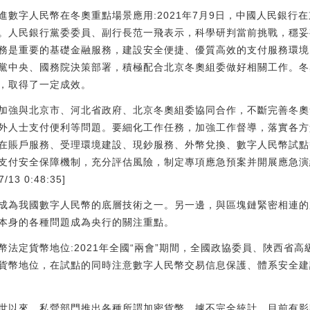
進數字人民幣在冬奧重點場景應用:2021年7月9日，中國人民銀行
。人民銀行黨委委員、副行長范一飛表示，科學研判當前挑戰，穩妥
務是重要的基礎金融服務，建設安全便捷、優質高效的支付服務環境
黨中央、國務院決策部署，積極配合北京冬奧組委做好相關工作。冬
，取得了一定成效。
加強與北京市、河北省政府、北京冬奧組委協同合作，不斷完善冬奧
外人士支付便利等問題。要細化工作任務，加強工作督導，落實各方
在賬戶服務、受理環境建設、現鈔服務、外幣兌換、數字人民幣試點
支付安全保障機制，充分評估風險，制定專項應急預案并開展應急演
3 0:48:35]
成為我國數字人民幣的底層技術之一。另一邊，與區塊鏈緊密相連的
本身的各種問題成為央行的關注重點。
法定貨幣地位:2021年全國“兩會”期間，全國政協委員、陜西省
貨幣地位，在試點的同時注意數字人民幣交易信息保護、體系安全建
世以來，私營部門推出各種所謂加密貨幣。據不完全統計，目前有影