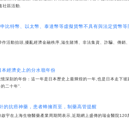
進社區活動.
重申比特幣、以太幣、泰達幣等虛擬貨幣不具有與法定貨幣等
炒作活動抬頭,擾亂經濟金融秩序,滋生賭博、非法集資、詐騙、傳銷
為日本經濟史上的分水嶺年份
個記憶深刻的年份：這一年是日本歷史上最輝煌的一年,也是日本走下
的二十年”.
元一針的抗癌神藥，患者蜂擁而至，制藥高管提醒
陳啟宇在上海生物醫藥產業周期間表示,近期網上盛傳的瑞金醫院120萬