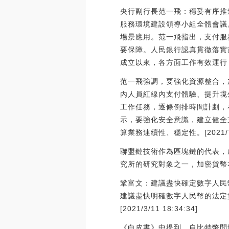
央行副行長范一飛：穩妥有序推
服務環境建設領導小組全體會議
場景應用。范一飛指出，支付服
要保障。人民銀行認真貫徹落實
成立以來，各方面工作有效運行
范一飛強調，要強化資源整合，
內人員紅線內支付體驗、提升境
工作任務，逐條倒排時間計劃，
示，要強化安全意識，建立健全
算業務連續性、穩定性。[2021/7/1
聯盟鏈技術作為區塊鏈的代表，
究所的研究對象之一，加密貨幣
鞏富文：建議盡快確定數字人民幣
建議盡快明確數字人民幣的法定
[2021/3/11 18:34:34]
《白皮書》中提到，自比特幣問