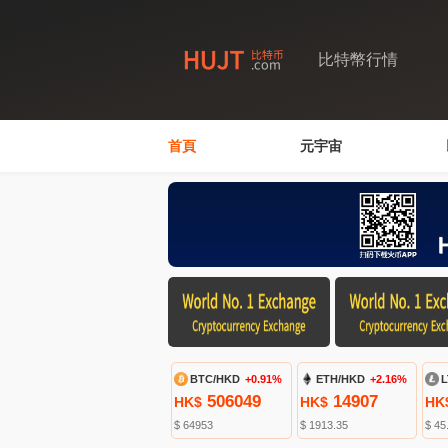
比特幣行情
首頁
元宇宙
BTC/HKD
+0.91%
ETH/HKD
+2.16%
L
506049
14907
HK$
HK$
HK
$ 64953
$ 1913.35
$ 45