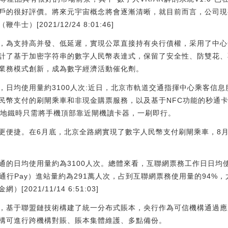
戶的很好評價。將來元宇宙概念將會逐漸清晰，就目前而言，公司現
）[2021/12/24 8:01:46]
，為支持高并發、低延遲，實現公眾直接持有央行債權，采用了中心
計了基于加密字符串的數字人民幣表達式，保留了安全性、防雙花、
業務模式創新，成為數字經濟活動催化劑。
，日均使用量約3100人次:近日，北京市軌道交通指揮中心乘客信
民幣支付的刷閘乘車和非現金購票服務，以及基于NFC功能的秒通卡
乘坐地鐵時只需將手機頂部靠近閘機讀卡器，一刷即行。
更便捷。在6月底，北京全路網實現了數字人民幣支付刷閘乘車，8
通的日均使用量約為3100人次。總體來看，互聯網票務工作日日均使
通行Pay）進站量約為291萬人次，占到互聯網票務使用量的94%
021/11/14 6:51:03]
，基于聯盟鏈技術構建了統一分布式賬本，央行作為可信機構通過應
構可進行跨機構對賬、賬本集體維護、多點備份。