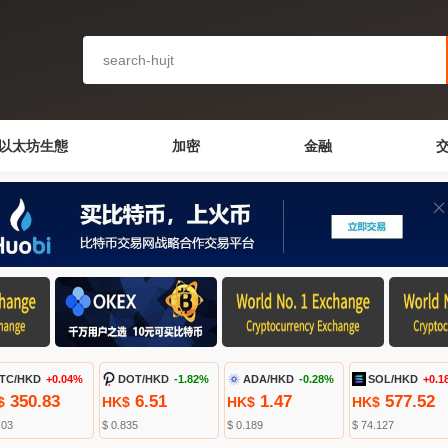
以太坊生態
加密
金融
TC/HKD
+0.04%
DOT/HKD
-1.82%
ADA/HKD
-0.28%
SOL/HKD
+0.1
350.83
6.51
1.47
577.52
$
HK$
HK$
HK$
.03
$ 0.835
$ 0.189
$ 74.127