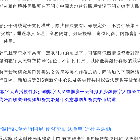
期來華的境外居民可在不開立中國內地銀行賬戶情況下開立數字人民
息少于傳統電子支付模式，除法律法規有明確規定外，不提供給第三
防火墻”，通過專人管理、業務隔離、分級授權、崗位制衡、內部審
、使用。
計息且孳息水平具有一定吸引力的前提下，可能降低機構投資者對部
強調數字人民幣堅持M0定位，不計付利息，以降低與銀行存款的競
數字貨幣研究所已與香港金管局簽署合作備忘錄，同時加入了國際清
行政區、新加坡等BIS創新分中心以及各央行共同探索法定數字貨幣
幣數字人直播軟件多少錢
數字人民幣推廣一天能掙多少錢
數字人虛擬
貨幣詐騙案例視頻加密貨幣是什么意思啊
加密貨幣市場還
廣發銀行武漢分行開展“硬幣流動兌換車”進社區活動
實踐活動,將金融便民服務送上門,有效解決社區居民硬幣使用難,兌換