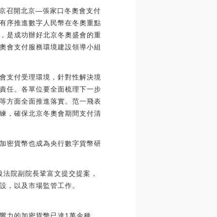
在京召開北京—張家口冬奧會支付
有序推進數字人民幣在冬奧重點
，是成功辦好北京冬奧盛會的重
奧會支付服務環境建設領導小組
會支付受理環境，針對性解決境
責任。各單位要全面梳理下一步
等方面全面推進落實。范一飛表
練，確保北京冬奧會期間支付清
加密貨幣也成為央行數字貨幣研
高級法院副院長鞏富文提交提案，
設，以及市場監管工作。
響力的加密貨幣已達1萬余種，