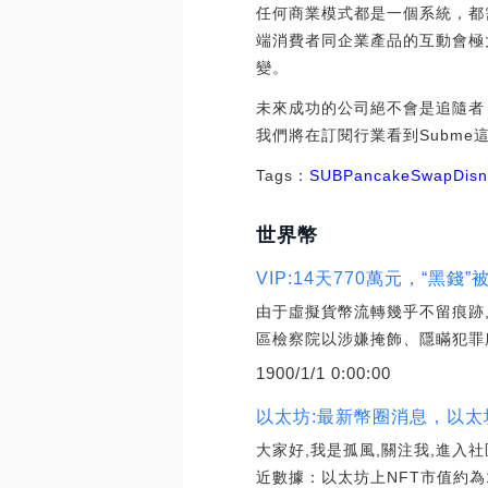
任何商業模式都是一個系統，都
端消費者同企業產品的互動會極
變。
未來成功的公司絕不會是追隨者
我們將在訂閱行業看到Subme
Tags：
SUB
PancakeSwap
Dis
世界幣
VIP:14天770萬元，“黑錢
由于虛擬貨幣流轉幾乎不留痕跡,
區檢察院以涉嫌掩飾、隱瞞犯罪
1900/1/1 0:00:00
以太坊:最新幣圈消息，以太
大家好,我是孤風,關注我,進入社區
近數據：以太坊上NFT市值約為1