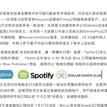
的發展意味著免費模式有可能打亂歐美市場格局，但其他行業的發展
—全球最大的零售商Amazon就通過Prime訂閱服務維護客戶；
過訂閱費的方式把其他競爭者一敗涂地；全球最大的圖形軟件公司Adobe
過1350億美元；全球第一大娛樂公司迪士尼推出的DisneyPlu
國熱搜。據ReutersInstitute透露，在美國地區，18-24歲
4%，很明顯，年輕人對于數字內容付費的態度發生了根本上的改變。
者提供無廣告服務:金色財經報道，據《華爾街日報》披露，Twitter已停
外價值”。 Twitter去年推出 4.99 美元的 Blue 訂閱服務
Blue Publisher”標簽，還將停止“無廣告體驗”加載到出版商的網站上。[2
ash正在用項目籌集的210萬美元開發一個項目專屬的應用程序，該
的$SUB代幣。該應用程序目前還在緊鑼密鼓的開發中，用戶能過使
該應用程序來訂閱以前“不可訂閱”的產品，如補劑或咖啡。
，讀者可連接錢包訂閱內容:7月27日消息，Mirror宣布推出web3訂