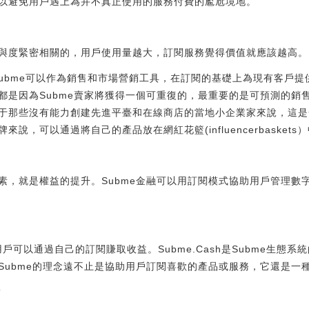
以避免用戶遇上為并不真正使用的服務付費的尷尬境地。
與度緊密相關的，用戶使用量越大，訂閱服務覺得價值就應該越高。
Subme可以作為銷售和市場營銷工具，在訂閱的基礎上為現有客戶
都是因為Subme賣家將獲得一個可重復的，最重要的是可預測的銷
于那些沒有能力創建先進平臺和在線商店的當地小企業家來說，這是
說，可以通過將自己的產品放在網紅花籃(influencerbasket
素，就是權益的提升。Subme金融可以用訂閱模式協助用戶管理數
sh，用戶可以通過自己的訂閱賺取收益。Subme.Cash是Subme生
Subme的理念遠不止是協助用戶訂閱喜歡的產品或服務，它還是一
實