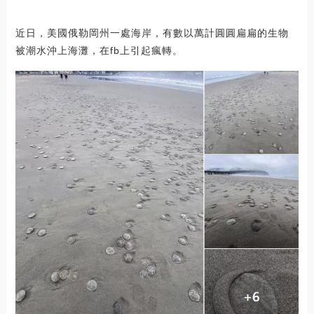
近日，美國俄勒岡州一處海岸，有數以萬計圓圓扁扁的生物
被潮水沖上海灘，在fb上引起瘋轉。