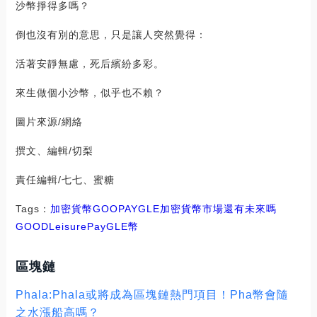
沙幣掙得多嗎？
倒也沒有別的意思，只是讓人突然覺得：
活著安靜無慮，死后繽紛多彩。
來生做個小沙幣，似乎也不賴？
圖片來源/網絡
撰文、編輯/切梨
責任編輯/七七、蜜糖
Tags：
加密貨幣
GOO
PAY
GLE
加密貨幣市場還有未來嗎
GOOD
LeisurePay
GLE幣
區塊鏈
Phala:Phala或將成為區塊鏈熱門項目！Pha幣會隨
之水漲船高嗎？