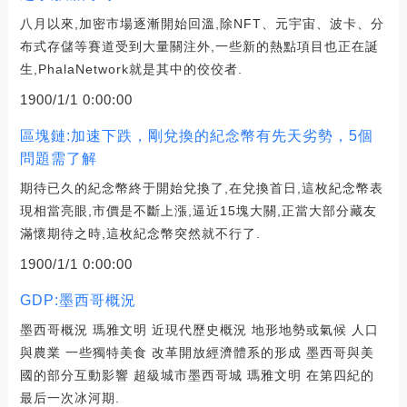
八月以來,加密市場逐漸開始回溫,除NFT、元宇宙、波卡、分
布式存儲等賽道受到大量關注外,一些新的熱點項目也正在誕
生,PhalaNetwork就是其中的佼佼者.
1900/1/1 0:00:00
區塊鏈:加速下跌，剛兌換的紀念幣有先天劣勢，5個
問題需了解
期待已久的紀念幣終于開始兌換了,在兌換首日,這枚紀念幣表
現相當亮眼,市價是不斷上漲,逼近15塊大關,正當大部分藏友
滿懷期待之時,這枚紀念幣突然就不行了.
1900/1/1 0:00:00
GDP:墨西哥概況
墨西哥概況 瑪雅文明 近現代歷史概況 地形地勢或氣候 人口
與農業 一些獨特美食 改革開放經濟體系的形成 墨西哥與美
國的部分互動影響 超級城市墨西哥城 瑪雅文明 在第四紀的
最后一次冰河期.