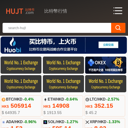
比特幣行情
BTC/HKD
-0.4%
ETH/HKD
-0.64%
LTC/HKD
-2.57%
505914
14908
352.15
HK$
HK$
HK$
$ 64935.7
$ 1913.55
$ 45.2
ADA/HKD
-0.96%
SOL/HKD
-1.27%
XRP/HKD
-1.33%