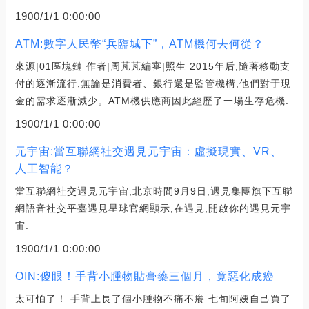
1900/1/1 0:00:00
ATM:數字人民幣“兵臨城下”，ATM機何去何從？
來源|01區塊鏈 作者|周芃芃編審|照生 2015年后,隨著移動支
付的逐漸流行,無論是消費者、銀行還是監管機構,他們對于現
金的需求逐漸減少。ATM機供應商因此經歷了一場生存危機.
1900/1/1 0:00:00
元宇宙:當互聯網社交遇見元宇宙：虛擬現實、VR、
人工智能？
當互聯網社交遇見元宇宙,北京時間9月9日,遇見集團旗下互聯
網語音社交平臺遇見星球官網顯示,在遇見,開啟你的遇見元宇
宙.
1900/1/1 0:00:00
OIN:傻眼！手背小腫物貼膏藥三個月，竟惡化成癌
太可怕了！ 手背上長了個小腫物不痛不癢 七旬阿姨自己買了