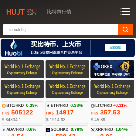
比特幣行情
BTC/HKD
-0.39%
ETH/HKD
-0.38%
LTC/HKD
+0.11%
505122
14917
357.53
HK$
HK$
HK$
$ 64834.1
$ 1914.63
$ 45.89
ADA/HKD
-0.6%
SOL/HKD
-0.76%
XRP/HKD
-1.04%