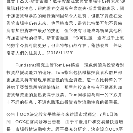
聲音 | 杰夫·斯普雷徹：數字資產在受監管市場中仍有未來:據
騰訊科技消息，紐約證券交易所主席杰夫·斯普雷徹表示，關
于加密貨幣暴跌的頭條新聞固然令人沮喪，但數字資產在受
監管市場中仍有未來。他同時表示，盡管比特幣可能不具備
所有加密貨幣中最好的技術，但它仍有可能成為衡量其他所
有加密貨幣的標準。斯普雷徹說：“你可以說，還有成千上萬
的數字令牌可能更好，但比特幣仍然存在，蓬勃發展，并吸
引著人們的注意力。[2018/11/29]
Fundstrat研究主管TomLee將這一現象解讀為投資者對
投資品變現能力的偏好。Tom指出包括機構投資者和散戶都
更加愿意持有變現摩擦更低的現金資產。這一次比特幣的下
跌始于亞盤階段的避險情緒，那里的投資者持有不動產和加
密貨幣資產的意愿要高于股票。Tom同樣認為周一的下跌并
非不詳的征兆，不過也體現出投資者對流動性真的很重視。
公告丨OCX決定設立平準基金來維護市場穩定: 7月1日晚
間，OCX在官網發布公告稱，由于平臺用戶和交易量快速增
長，市場行情波動較大。經平臺充分研究，決定設立OCX平