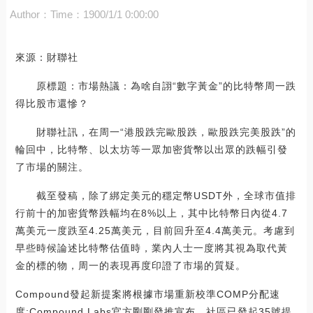
Author：
Time：1900/1/1 0:00:00
來源：財聯社
原標題：市場熱議：為啥自詡“數字黃金”的比特幣周一跌
得比股市還慘？
財聯社訊，在周一“港股跌完歐股跌，歐股跌完美股跌”的
輪回中，比特幣、以太坊等一眾加密貨幣以出眾的跌幅引發
了市場的關注。
截至發稿，除了綁定美元的穩定幣USDT外，全球市值排
行前十的加密貨幣跌幅均在8%以上，其中比特幣日內從4.7
萬美元一度跌至4.25萬美元，目前回升至4.4萬美元。考慮到
早些時候論述比特幣估值時，業內人士一度將其視為取代黃
金的標的物，周一的表現再度印證了市場的質疑。
Compound發起新提案將根據市場重新校準COMP分配速
度:Compound Labs官方剛剛發推宣布，社區已發起35號提