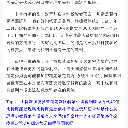
再決定是否減少敞口并管理更長時間回調的風險。
非常有趣的是，對于加密貨幣投資者而言，判斷是否有
更深回調的一個有效指標正是美股。根據媒體統計，從去年
二月起比特幣與納斯達克100指數期貨的30天相關性一直為
正，目前的相關性約為0.5。這也意味著大多數時間內兩者往
同樣的方向運行。考慮到兩者吸引的都是同一批對科技著迷
的投資人，這樣的相關性也有一定的邏輯。
值得一提的是，除了市場情緒外短期內加密貨幣市場亦
有可能迎來更多的監管利空。上周美國媒體報道稱美國金融
穩定委員會可能將加密穩定幣定義為“系統性風險”，同時美聯
儲也有望在本月發布有關央行數字貨幣的論文，其中也有可
能點到市場上這些穩定幣存在的風險。
Tags：
比特幣
加密貨幣
穩定幣比特幣中國官網聯系方式
40億
比特幣能提現嗎
比特幣最新價格行情走勢加密貨幣是什么意
思啊
加密貨幣市場還有未來嗎知乎
全球十大加密貨幣為什么
換穩定幣DAI
穩定幣是由哪個國家提