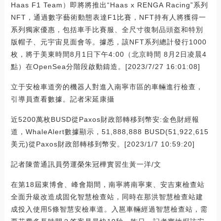
Haas F1 Team）即將將推出“Haas x RENGA Racing”系列
NFT，通過數字藝術動態表達F1比賽，NFT持有人將獲得一
系列獨家優惠，包括車手比賽服、全尺寸復制品頭盔和特別
版帽子、元宇宙見面會等。據悉，該NFT系列總計發行1000
枚，將于美東時間8月1日下午4:00（北京時間 8月2日凌晨4
點）在OpenSea分階段啟動鑄造。[2023/7/27 16:01:08]
立于安檢車道旁的機器人對進入南寧市區的車輛進行檢查，
引導員查看數據。記者宋延康攝
近5200萬枚BUSD從Paxos財政部轉移到幣安:金色財經報
道，WhaleAlert數據顯示，51,888,888 BUSD(51,922,615
美元)從Paxos財政部轉移到幣安。[2023/1/7 10:59:20]
記者陳蕾通訊員勞運榮朱冠樺實習生黃一洋/文
在第18屆東博會、峰會期間，南寧將南寧東、安吉東檢查站
全面升級改造成固化智慧檢查站，同時在那洪智慧檢查站建
成投入使用5條智慧安檢車道。入邕車輛經過智慧檢查站，需