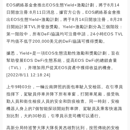
EOS網絡基金會推出EOS生態Yield+激勵計劃，將于8月14
日開放注冊:8月11日消息，據官方公告，EOS網絡基金會推
出EOS生態Yield+激勵計劃，將于8月14日開放注冊，8月28
日開始計算TVL并發放獎勵。Yield+激勵計劃分為三個階段：
第一階段中，所有DeFi協議均可注冊申請，24小時EOS TVL
平均值不低于200,000美元的DeFi協議可獲得獎勵。
據悉，Yield+是一項EOS生態流動性激勵和獎勵計劃，旨在
幫助發展EOS DeFi生態系統，提高EOS DeFi的總鎖倉量
（TVL），并增加用戶從其EOS資產中獲得收益的機會。
[2022/8/11 12:18:24]
上午9時03分，一輛云南牌照的面包車駛入安檢區。在引導員
指揮下，駕駛員停車并降下所有車窗，打開車尾廂，接受執
勤人員和衛生檢疫人員的安全和防疫檢查。同一時刻，安檢
機器人身上的7個智能探頭開始對車牌、駕駛員及乘客快速識
別比對，大約30秒后，引導員示意司機可以通行。
高新分局特巡警大隊大隊長黃杰雄對比到，按照傳統的安檢