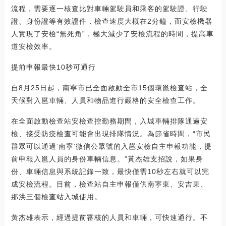
流程，需要逐一核查比對車輛駕駛員和乘客的駕駛證、行駛
證、身份證等有效證件，檢查速度大概在2分鐘，而安檢機器
人實現了安檢“無死角”，極大減少了安檢流程的時間，提高車
道安檢效率。
提前申報最快10秒可通行
自8月25日起，南寧市已全面啟動全市15個環邕檢查站，全
天候對入邕車輛、人員和物品進行嚴格的安全檢查工作。
在全面啟動檢查站安檢查控勤務期間，入城車輛排隊通過安
檢、接受防疫檢查可能會出現排隊情況。為節省時間，“市民
群眾可以通過‘南寧’微信公眾號的入邕安檢自主申報功能，提
前申報入邕人員的身份車輛信息。”黃杰雄支招說，如果身
份、車輛信息與系統記錄一致，最快僅需10秒左右就可以完
成安檢流程。目前，檢查站自主申報僅供南寧東、安吉東、
那洪三個檢查站入城使用。
黃杰雄表示，經過提前審核的人員和車輛，可快速通行。不