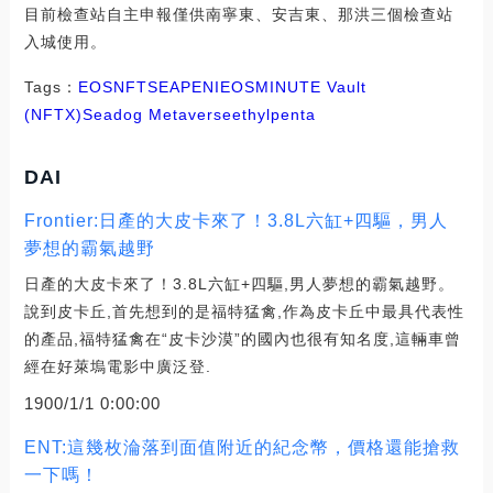
目前檢查站自主申報僅供南寧東、安吉東、那洪三個檢查站
入城使用。
Tags：
EOS
NFT
SEA
PEN
IEOS
MINUTE Vault
(NFTX)
Seadog Metaverse
ethylpenta
DAI
Frontier:日產的大皮卡來了！3.8L六缸+四驅，男人
夢想的霸氣越野
日產的大皮卡來了！3.8L六缸+四驅,男人夢想的霸氣越野。
說到皮卡丘,首先想到的是福特猛禽,作為皮卡丘中最具代表性
的產品,福特猛禽在“皮卡沙漠”的國內也很有知名度,這輛車曾
經在好萊塢電影中廣泛登.
1900/1/1 0:00:00
ENT:這幾枚淪落到面值附近的紀念幣，價格還能搶救
一下嗎！