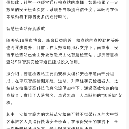
僅如此，針對一些經常通行檢查站的車輛，如果積累了一定
數量的安全檢查次數，系統會自動提升信任度，車輛將在低
等級勤務下節省更多的通行時間。
智慧檢查站保駕護航
隨著第18屆東博會、峰會日益臨近，檢查站的查控勤務等級
也將逐步提升。目前，在大數據應用和支撐下，南寧東、安
吉東檢查站已全面升級改造成固化智慧檢查站，那洪智慧檢
查站5條智慧安檢車道已建成投入使用。
據介紹，智慧檢查站主要由安檢大樓和安檢車道兩部分組
成，在車底智能檢測系統、道閘、升降柱和安檢機器人、太
赫茲安檢儀等高科技信息化設備加持下，通過高效快速的檢
查核查，實現了人過留名、車過無患、人車關聯的“無感知”安
檢。
其中，安檢大廳內的太赫茲安檢儀可對不攜帶行李的大中型
客車旅客人員進行快速安全檢查，在確保安全的前提下，全
面提升安檢通過效率，最大限度方便群眾通行。