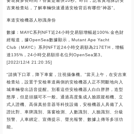
要花費多長時間？答案是最快10秒。昨日，記者實地探訪安
吉東檢查站，了解車輛快速通過安檢背后有哪些“神器”。
車道安檢機器人秒識身份
數據：MAYC系列NFT近24小時交易額增幅超100%:金色財
經報道，據OpenSea數據顯示，Mutant Ape Yacht
Club（MAYC）系列NFT近24小時交易額為217ETH，增幅
達135%，24小時交易額排名位列OpenSea第3。
[2022/12/4 21:20:35]
“請摘下口罩，降下車窗，注視攝像機。”當天上午，在安吉東
檢查站，設置于安檢車道兩側的安檢機器人正不間斷地向入
城車輛發出語音提醒。別看這些安檢機器人白白胖胖，造型
憨厚，但是頭腦可不一般。通過高度集成人臉跟蹤相機、立
式人證機、高保真拾音器等科技設備，安檢機器人具備了人
證比對、車牌識別、落窗檢測、人數識別、人臉識別、分級
預警、人車綁定、宣傳提示、聲光報警、數據上傳等多項功
能。