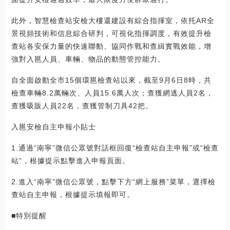
此外，智慧檢查站安檢大樓還建設有綜合指揮室，依托AR全
景視頻技術和信息綜合研判，可視化指揮調度，有效提升檢
查站各安保力量的快速聯動、協同作戰和查緝實戰效能，增
強對入邕人員、車輛、物品的動態管控能力。
自全面啟動全市15個環邕檢查站以來，截至9月6日8時，共
檢查車輛8.2萬輛次、人員15.6萬人次；查獲網逃人員2名，
查獲吸販人員22名，查獲管制刀具42把。
入邕安檢自主申報小貼士
1.通過“南寧”微信公眾號對話框回復“檢查站自主申報”或“檢查
站”，根據提示點擊進入申報頁面。
2.進入“南寧”微信公眾號，點擊下方“網上服務”菜單，選擇檢
查站自主申報，根據提示填報即可。
■特別提醒