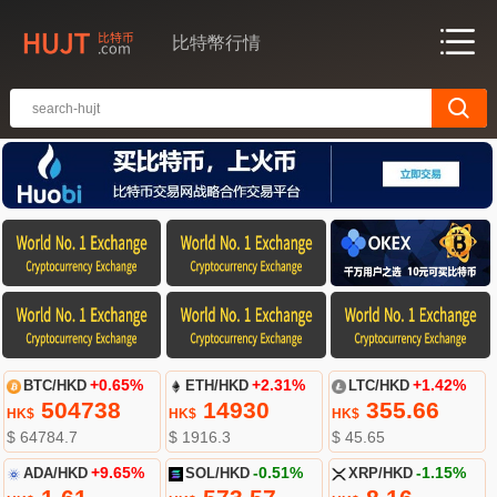
比特幣行情
BTC/HKD
+0.65%
ETH/HKD
+2.31%
LTC/HKD
+1.42%
504738
14930
355.66
HK$
HK$
HK$
$ 64784.7
$ 1916.3
$ 45.65
ADA/HKD
+9.65%
SOL/HKD
-0.51%
XRP/HKD
-1.15%