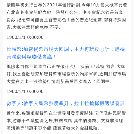
按照年初央行公布的2021年發行計劃,今年10月份大概率要發
布北京冬奧會的紀念鈔、幣發行公告。冬奧會紀念鈔是首套
對鈔,紀念幣可能會是首套彩色工藝的普通紀念幣,都有特殊因
素,大家注意預約兌換,不要.
1900/1/1 0:00:00
比特幣:加密貨幣市場大回調，主力再玩攻心計，靜待
美聯儲與歐聯儲會議！
風險來自你不知道自己正在做什么! --沃倫·巴菲特 前言 大家
好,我是喜歡研究加密貨幣市場趨勢的狗頭軍師,近期加密市場
大盤在走出一波強勢行情創新高后再次進入了回調中.
1900/1/1 0:00:00
數字人:數字人民幣熱度飆升，拉卡拉搶抓機遇謀發展
近年來,各類虛擬貨幣在全世界引發高度關注,它們吸納民間資
本,游離于金融監管之外,投機成風,其中的洗錢、支持非法經
濟活動等問題不容小覷,蘊藏著較大的金融風險.