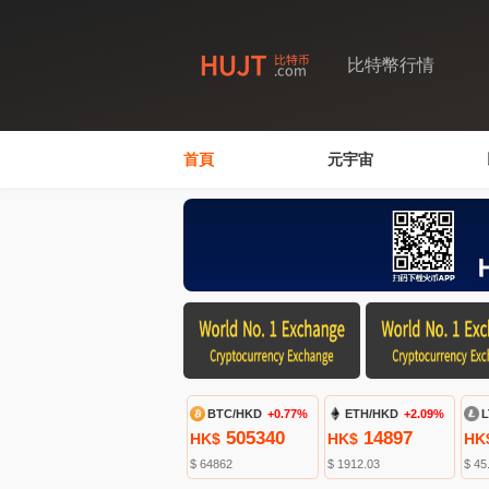
比特幣行情
首頁
元宇宙
BTC/HKD
+0.77%
ETH/HKD
+2.09%
L
505340
14897
HK$
HK$
HK
$ 64862
$ 1912.03
$ 45