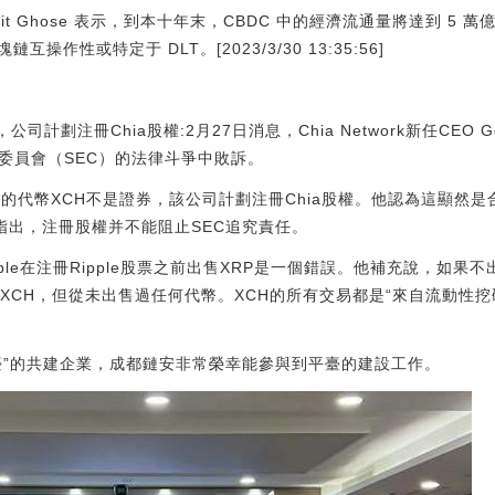
it Ghose 表示，到本十年末，CBDC 中的經濟流通量將達到 5
作性或特定于 DLT。[2023/3/30 13:35:56]
公司計劃注冊Chia股權:2月27日消息，Chia Network新任CEO G
易委員會（SEC）的法律斗爭中敗訴。
hia的代幣XCH不是證券，該公司計劃注冊Chia股權。他認為這顯然是
ton指出，注冊股權并不能阻止SEC追究責任。
，稱Ripple在注冊Ripple股票之前出售XRP是一個錯誤。他補充說，如
CH，但從未出售過任何代幣。XCH的所有交易都是“來自流動性挖礦”。（U
臺”的共建企業，成都鏈安非常榮幸能參與到平臺的建設工作。