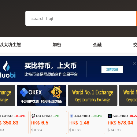
以太坊生態
加密
金融
TC/HKD
+0.04%
DOT/HKD
-2%
ADA/HKD
-0.63%
SOL/HKD
+0.2
350.83
6.5
1.46
578.04
$
HK$
HK$
HK$
.03
$ 0.834
$ 0.188
$ 74.193