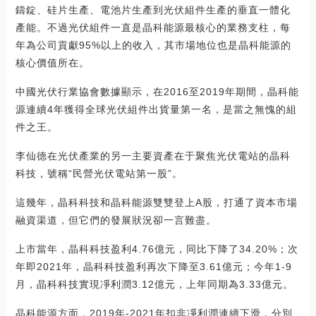
鑄錠、硅片生產、電池片生產到光伏組件生產的垂直一體化
產能。不過光伏組件一直是晶科能源最核心的業務支柱，每
年為公司貢獻95%以上的收入，其市場地位也是晶科能源的
核心價值所在。
中國光伏行業協會數據顯示，在2016至2019年期間，晶科能
源連續4年獲得全球光伏組件出貨量第一名，是當之無愧的組
件之王。
李仙德在光伏產業的另一主要資產在于聚焦光伏電站的晶科
科技，號稱“民營光伏電站第一股”。
這幾年，晶科科技和晶科能源雙雙登上A股，打通了資本市場
融資渠道，但它們的發展狀況卻一言難盡。
上市當年，晶科科技盈利4.76億元，同比下降了34.20%；次
年即2021年，晶科科技盈利再次下降至3.61億元；今年1-9
月，晶科科技實現凈利潤3.12億元，上年同期為3.33億元。
晶科能源方面，2019年-2021年扣非凈利潤連續下滑，分別