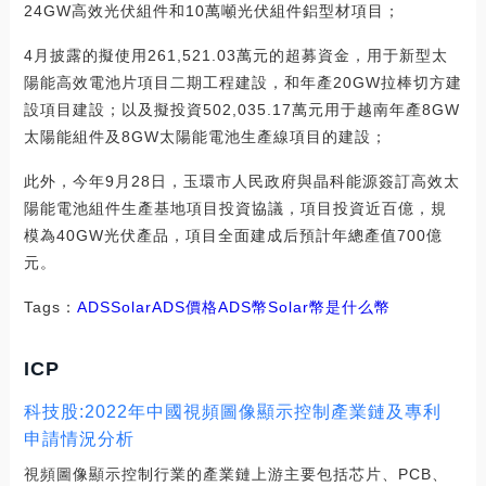
24GW高效光伏組件和10萬噸光伏組件鋁型材項目；
4月披露的擬使用261,521.03萬元的超募資金，用于新型太
陽能高效電池片項目二期工程建設，和年產20GW拉棒切方建
設項目建設；以及擬投資502,035.17萬元用于越南年產8GW
太陽能組件及8GW太陽能電池生產線項目的建設；
此外，今年9月28日，玉環市人民政府與晶科能源簽訂高效太
陽能電池組件生產基地項目投資協議，項目投資近百億，規
模為40GW光伏產品，項目全面建成后預計年總產值700億
元。
Tags：
ADS
SolarADS價格
ADS幣
Solar幣是什么幣
ICP
科技股:2022年中國視頻圖像顯示控制產業鏈及專利
申請情況分析
視頻圖像顯示控制行業的產業鏈上游主要包括芯片、PCB、