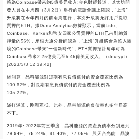
將為Coinbase帶來約5億美元收入:金色財經報道，以太坊開
發人員在本周四（3月2日）舉行的電話會議上確認，“上海”
升級將在今年四月的前兩周進行，本次升級將允許用戶提取
質押的ETH。據Dune Analytics數據顯示，當前Lido、
Coinbase、Karken和幣安四家公司質押的ETH已占到總質
押量的56%，摩根大通分析師認為，“上海”升級將會為陷入困
境的Coinbase帶來“一個新時代”，ETH質押預計每年可為
Coinbase帶來2.25億美元至5.45億美元收入。（decrypt）
[2023/3/3 12:39:42]
經測算，晶科能源對短期有息負債償付的資金覆蓋比例為
100.62%，對長期有息負債償付的資金覆蓋比例為
105.22%。
滿打滿算，剛剛互抵。此外，晶科能源的負債率也多年居高
不下。
2019年~2022年前三季度，晶科能源的資產負債率分別達到
79.94%、75.24%、81.40%、77.05%，與天合光能、晶澳