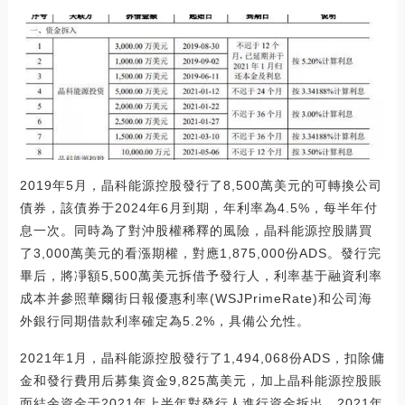
2019年5月，晶科能源控股發行了8,500萬美元的可轉換公司
債券，該債券于2024年6月到期，年利率為4.5%，每半年付
息一次。同時為了對沖股權稀釋的風險，晶科能源控股購買
了3,000萬美元的看漲期權，對應1,875,000份ADS。發行完
畢后，將凈額5,500萬美元拆借予發行人，利率基于融資利率
成本并參照華爾街日報優惠利率(WSJPrimeRate)和公司海
外銀行同期借款利率確定為5.2%，具備公允性。
2021年1月，晶科能源控股發行了1,494,068份ADS，扣除傭
金和發行費用后募集資金9,825萬美元，加上晶科能源控股賬
面結余資金于2021年上半年對發行人進行資金拆出。2021年