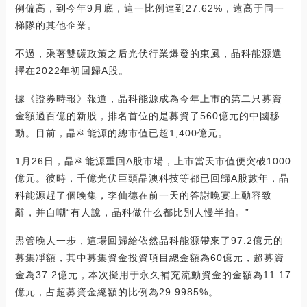
例偏高，到今年9月底，這一比例達到27.62%，遠高于同一
梯隊的其他企業。
不過，乘著雙碳政策之后光伏行業爆發的東風，晶科能源選
擇在2022年初回歸A股。
據《證券時報》報道，晶科能源成為今年上市的第二只募資
金額過百億的新股，排名首位的是募資了560億元的中國移
動。目前，晶科能源的總市值已超1,400億元。
1月26日，晶科能源重回A股市場，上市當天市值便突破1000
億元。彼時，千億光伏巨頭晶澳科技等都已回歸A股數年，晶
科能源趕了個晚集，李仙德在前一天的答謝晚宴上動容致
辭，并自嘲“有人說，晶科做什么都比別人慢半拍。”
盡管晚人一步，這場回歸給依然晶科能源帶來了97.2億元的
募集凈額，其中募集資金投資項目總金額為60億元，超募資
金為37.2億元，本次擬用于永久補充流動資金的金額為11.17
億元，占超募資金總額的比例為29.9985%。