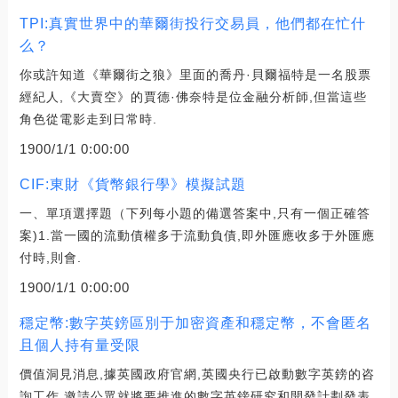
TPI:真實世界中的華爾街投行交易員，他們都在忙什
么？
你或許知道《華爾街之狼》里面的喬丹·貝爾福特是一名股票
經紀人,《大賣空》的賈德·佛奈特是位金融分析師,但當這些
角色從電影走到日常時.
1900/1/1 0:00:00
CIF:東財《貨幣銀行學》模擬試題
一、單項選擇題（下列每小題的備選答案中,只有一個正確答
案)1.當一國的流動債權多于流動負債,即外匯應收多于外匯應
付時,則會.
1900/1/1 0:00:00
穩定幣:數字英鎊區別于加密資產和穩定幣，不會匿名
且個人持有量受限
價值洞見消息,據英國政府官網,英國央行已啟動數字英鎊的咨
詢工作,邀請公眾就將要推進的數字英鎊研究和開發計劃發表