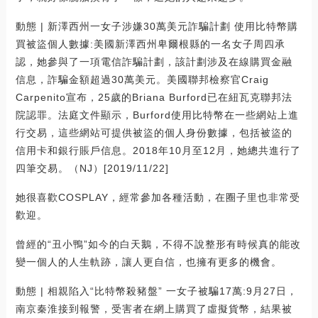
動態 | 新澤西州一女子涉嫌30萬美元詐騙計劃 使用比特幣購
買被盜個人數據:美國新澤西州卑爾根縣的一名女子周四承
認，她參與了一項電信詐騙計劃，該計劃涉及在線購買金融
信息，詐騙金額超過30萬美元。美國聯邦檢察官Craig
Carpenito宣布，25歲的Briana Burford已在紐瓦克聯邦法
院認罪。法庭文件顯示，Burford使用比特幣在一些網站上進
行交易，這些網站可提供被盜的個人身份數據，包括被盜的
信用卡和銀行賬戶信息。2018年10月至12月，她總共進行了
四筆交易。（NJ）[2019/11/22]
她很喜歡COSPLAY，經常參加各種活動，在圈子里也非常受
歡迎。
曾經的“丑小鴨”如今的白天鵝，不得不說整形有時候真的能改
變一個人的人生軌跡，讓人更自信，也擁有更多的機會。
動態 | 相親陷入“比特幣殺豬盤” 一女子被騙17萬:9月27日，
南京秦淮接到報警，受害者在網上購買了虛擬貨幣，結果被