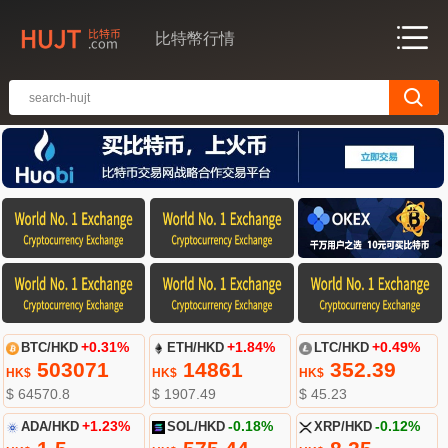
比特幣行情
BTC/HKD
+0.31%
ETH/HKD
+1.84%
LTC/HKD
+0.49%
503071
14861
352.39
HK$
HK$
HK$
$ 64570.8
$ 1907.49
$ 45.23
ADA/HKD
+1.23%
SOL/HKD
-0.18%
XRP/HKD
-0.12%