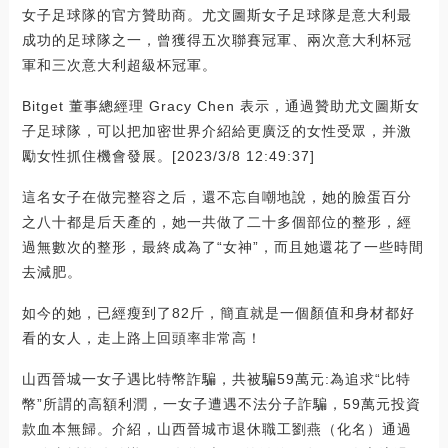
女子足球隊的官方贊助商。尤文圖斯女子足球隊是意大利最
成功的足球隊之一，曾獲得五次聯賽冠軍、兩次意大利杯冠
軍和三次意大利超級杯冠軍。
Bitget 董事總經理 Gracy Chen 表示，通過贊助尤文圖斯女
子足球隊，可以把加密世界介紹給更廣泛的女性受眾，并激
勵女性抓住機會發展。[2023/3/8 12:49:37]
這名女子在做完整容之后，還不忘自嘲地說，她的臉蛋百分
之八十都是后天產的，她一共做了二十多個部位的整形，經
過無數次的整形，最終成為了“女神”，而且她還花了一些時間
去減肥。
如今的她，已經瘦到了82斤，簡直就是一個顏值和身材都好
看的女人，走上路上回頭率非常高！
山西晉城一女子遇比特幣詐騙，共被騙59萬元:為追求“比特
幣”所謂的高額利潤，一女子遭遇不法分子詐騙，59萬元投資
款血本無歸。介紹，山西晉城市退休職工劉燕（化名）通過