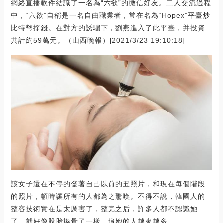
網絡直播軟件結識了一名為“六欲”的微信好友。二人交流過程
中，“六欲”自稱是一名自由職業者，常在名為“Hopex”平臺炒
比特幣掙錢。在對方的誘騙下，劉燕進入了此平臺，并投資
共計約59萬元。（山西晚報）[2021/3/23 19:10:18]
該女子還在不停的發著自己以前的丑照片，和現在每個階段
的照片，頓時讓所有的人都為之驚嘆。不得不說，韓國人的
整容技術實在是太厲害了，整完之后，許多人都不認識她
了，就好像脫胎換骨了一樣，追她的人越來越多。