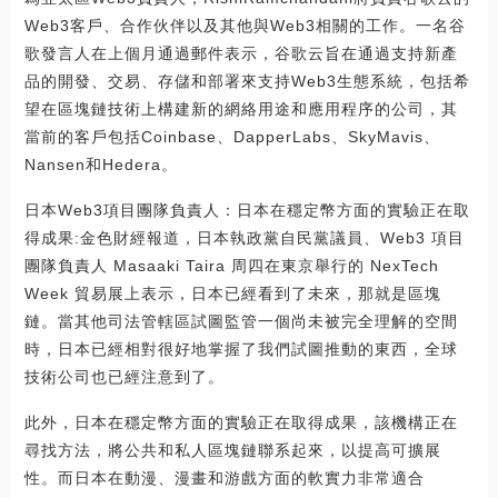
Web3客戶、合作伙伴以及其他與Web3相關的工作。一名谷
歌發言人在上個月通過郵件表示，谷歌云旨在通過支持新產
品的開發、交易、存儲和部署來支持Web3生態系統，包括希
望在區塊鏈技術上構建新的網絡用途和應用程序的公司，其
當前的客戶包括Coinbase、DapperLabs、SkyMavis、
Nansen和Hedera。
日本Web3項目團隊負責人：日本在穩定幣方面的實驗正在取
得成果:金色財經報道，日本執政黨自民黨議員、Web3 項目
團隊負責人 Masaaki Taira 周四在東京舉行的 NexTech
Week 貿易展上表示，日本已經看到了未來，那就是區塊
鏈。當其他司法管轄區試圖監管一個尚未被完全理解的空間
時，日本已經相對很好地掌握了我們試圖推動的東西，全球
技術公司也已經注意到了。
此外，日本在穩定幣方面的實驗正在取得成果，該機構正在
尋找方法，將公共和私人區塊鏈聯系起來，以提高可擴展
性。而日本在動漫、漫畫和游戲方面的軟實力非常適合