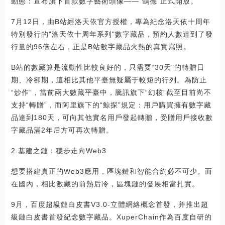
動態：宣布旗下首款數字藝術頭像——“鴿德”正式開放。
7月12日，由B站經洛天依官方授權，專為紀念洛天依十周年
特別發行的"洛天依十周年系列"數字藏品，預約人數達到了發
行量的96倍左右，正是B站數字藏品火熱的真實寫照。
B站的數藏算是流動性比較良好的，只需要“30天”的轉贈日
期、冷卻期，這相比其他平臺無疑屬于較短的行列。為防止
“炒作”，當前兩大數藏平臺中，騰訊旗下“幻核”截至目前尚不
支持“轉贈”，而阿里旗下的“鯨探”規定：用戶購買擁有數字藏
品達到180天，可向其他實名用戶發起轉贈，受贈用戶接收數
字藏品滿2年后方可再次轉贈。
2.基建之鏈：穩步走向Web3
想要搭建真正的Web3應用，區塊鏈和智能合約必不可少。而
在國內，相比數藏的前熱后冷，區塊鏈的發展相當扎實。
9月，百度超級鏈白皮書V3.0-立體網絡概念首發，并推出超
級鏈白皮書首發紀念數字藏品。XuperChain作為百度自研的