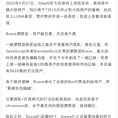
2022年5月27日，StepN官方在推特上突然宣布，將清查中
國大陸用戶，預計將于7月15日停止對大陸用戶的服務。此后
加上LUNA暴雷，雙代幣的市值一跌再跌，投資人多數清倉退
場。
Brave瀏覽器：用戶破百萬，月活過千萬
一般瀏覽器飽受詬病之處在于泄露用戶隱私、廣告泛濫。而
JavaSvript作者BrendanEich主導的瀏覽器Brave，最大的
特色便是廣告攔截功能，并且于今年創造了一個記錄：世界
上第一個擁有超過100萬用戶的加密應用程序的記錄，并且擁
有5020萬的月活用戶。
為了維持運轉，Brave推出了自家的Bat代幣返利給用戶，即
“看廣告也賺錢”。
注重隱私+打賞模式的打法比較新穎的，也是目前基于
chromium的、全平臺支持的開源瀏覽器，值得關注。
除此之外，SocialFi是繼NFT、GameFi之后被業內看好的方