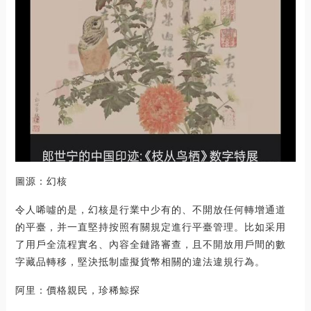
圖源：幻核
令人唏噓的是，幻核是行業中少有的、不開放任何轉增通道
的平臺，并一直堅持按照有關規定進行平臺管理。比如采用
了用戶全流程實名、內容全鏈路審查，且不開放用戶間的數
字藏品轉移，堅決抵制虛擬貨幣相關的違法違規行為。
阿里：價格親民，珍稀鯨探