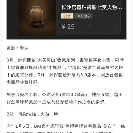
圖源：鯨探
3月，鯨探開啟“大美河山”收藏系列，書寫數字化中國，同時
上線首個區塊鏈萌寵“小塊獸”，“?塊獸”是數字藏品探索之旅
中的忠實伙伴。5月，鯨探體驗升級為3.0版本，開放首個數
字藏品收藏社區。
劉慈欣簽名卡牌、亞運火炬(首款3D藏品)、神舟五號、越王
寶劍等珍稀藏品一度成為鯨探粉絲工作之余的談資。
B站：流動性強，火熱一時
今年1月5日，B站官方認證號“嗶哩嗶哩數字藏品”發布了一條