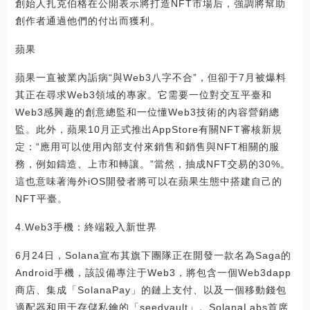
創始人扎克伯格在公開表示將打造NFT市場后，強調將幫助
創作者通過他們的付出而獲利。
蘋果
蘋果一直被業內詬病“與Web3八字不合”，但卻于7月被爆料
其正在尋求Web3領域的專家。它需要一位對交互平臺和
Web3感興趣的創意總監和一位懂Web3技術的內容營銷總
監。此外，蘋果10月正式推出AppStore有關NFT審核新規
定：“應用可以使用內部支付來銷售和銷售與NFT相關的服
務，例如鑄造、上市和轉讓。”當然，抽成NFT交易的30%。
這也意味著海外iOS開發者將可以在蘋果生態中搭建自己的
NFT平臺。
4.Web3手機：終端殺入新世界
6月24日，Solana宣布其旗下團隊正在開發一款名為Saga的
Android手機，該設備專注于Web3，將包含一個Web3dapp
商店、集成「SolanaPay」的鏈上支付、以及一個移動錢包
適配器和用于存儲私鑰的「seedvault」。SolanaLabs首席