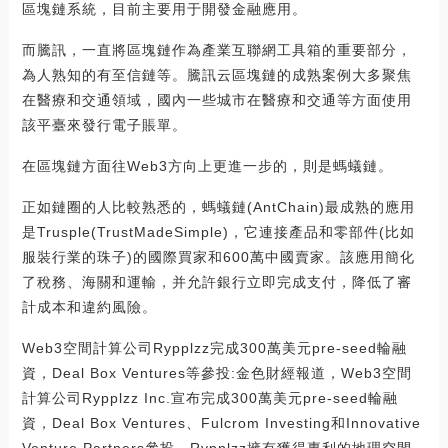
區塊鏈系統，目前主要用于開發金融應用。
而騰訊，一直將區塊鏈作為產業互聯網工具箱的重要部分，
為人熟知的有至信鏈等。騰訊云區塊鏈的成熟案例大多聚焦
在醫療和交通領域，國內一些城市在醫療和交通等方面使用
該平臺來發行電子賬單。
在區塊鏈方面往Web3方向上更進一步的，則是螞蟻鏈。
正如鏈圈的人比較熟悉的，螞蟻鏈(AntChain)最成熟的應用
是Trusple(TrustMadeSimple)，它連接產品和零部件(比如
服裝行業的珠子)的國際買家和600萬中國賣家。該應用簡化
了稅務、海關和運輸，并允許銀行立即完成支付，降低了審
計成本和違約風險。
Web3空間計算公司Rypplzz完成300萬美元pre-seed輪融
資，Deal Box Ventures等參投:金色財經報道，Web3空間
計算公司Rypplzz Inc.宣布完成300萬美元pre-seed輪融
資，Deal Box Ventures、Fulcrom Investing和Innovative