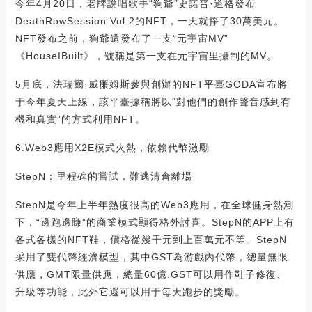
今年4月20日，老牌說唱歌手“狗爺”史諾普·道格發布
DeathRowSession:Vol.2的NFT，一天就掙了30萬美元。
NFT發布之前，狗爺還發布了一支“元宇宙MV”
《HouseIBuilt》，號稱是第一支在元宇宙里攝制的MV。
5月底，法瑞爾·威廉姆斯參與創辦的NFT平臺GODA宣布將
于今年夏天上線，該平臺據稱將以“對他們的創作聲音感到有
機和真實”的方式利用NFT。
6.Web3應用X2E模式火熱，依賴代幣激勵
StepN：里程碑的嘗試，難逃清倉離場
StepN是今年上半年熱度很高的Web3應用，在全球健身熱潮
下，“邊跑邊賺”的商業模式顯得格外討喜。StepN的APP上有
各式各樣的NFT鞋，價格從幾千元到上百萬元不等。StepN
采用了雙代幣經濟模型，其中GST為游戲內代幣，總量無限
供應，GMT限量供應，總量60億.GST可以用作鞋子修復、
升級等功能，此外它還可以用于每天跑步的獎勵。