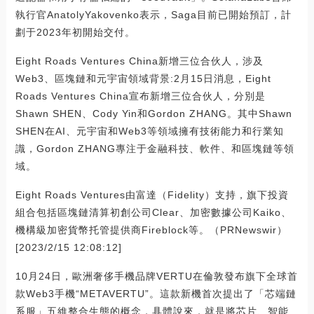
執行官AnatolyYakovenko表示，Saga目前已開始預訂，計
劃于2023年初開始交付。
Eight Roads Ventures China新增三位合伙人，涉及
Web3、區塊鏈和元宇宙領域背景:2月15日消息，Eight
Roads Ventures China宣布新增三位合伙人，分別是
Shawn SHEN、Cody Yin和Gordon ZHANG。其中Shawn
SHEN在AI、元宇宙和Web3等領域擁有技術能力和行業知
識，Gordon ZHANG專注于金融科技、軟件、和區塊鏈等領
域。
Eight Roads Ventures由富達（Fidelity）支持，旗下投資
組合包括區塊鏈清算初創公司Clear、加密數據公司Kaiko、
機構級加密貨幣托管提供商Fireblock等。（PRNewswir）
[2023/2/15 12:08:12]
10月24日，歐洲奢侈手機品牌VERTU在倫敦發布旗下全球首
款Web3手機“METAVERTU”。這款新機首次提出了「芯端鏈
系服」五維整合生態的概念，具體說來，就是將芯片、智能