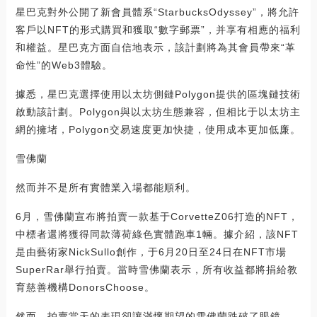
星巴克對外公開了新會員體系“StarbucksOdyssey”，將允許
客戶以NFT的形式購買和獲取“數字郵票”，并享有相應的福利
和權益。星巴克方面自信地表示，該計劃將為其會員帶來“革
命性”的Web3體驗。
據悉，星巴克選擇使用以太坊側鏈Polygon提供的區塊鏈技術
啟動該計劃。Polygon與以太坊生態兼容，但相比于以太坊主
網的擁堵，Polygon交易速度更加快捷，使用成本更加低廉。
雪佛蘭
然而并不是所有實體業入場都能順利。
6月，雪佛蘭宣布將拍賣一款基于CorvetteZ06打造的NFT，
中標者還將獲得同款薄荷綠色實體跑車1輛。據介紹，該NFT
是由藝術家NickSullo創作，于6月20日至24日在NFT市場
SuperRar舉行拍賣。當時雪佛蘭表示，所有收益都將捐給教
育慈善機構DonorsChoose。
然而，拍賣當天的表現卻讓滿懷期望的雪佛蘭跌破了眼鏡