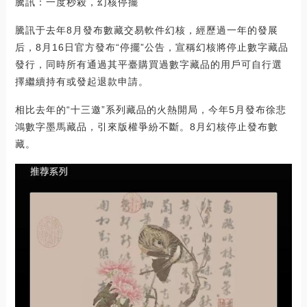
騰訊：一度秒殺，幻核停擺
騰訊于去年8月發布數藏交易軟件幻核，經歷過一年的發展
后，8月16日官方發布“停擺”公告，宣稱幻核將停止數字藏品
發行，同時所有通過其平臺購買過數字藏品的用戶可自行選
擇繼續持有或發起退款申請。
相比去年的“十三邀”系列藏品的火熱開局，今年5月發布徐悲
鴻數字墨馬藏品，引來版權爭紛不斷。8月幻核停止發布數
藏。