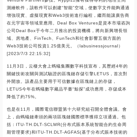
Venture Partners參投。Rypplzz擁有獲得專利的地理空間
測繪軟件，該軟件可以創建“智能”空域，使數字文件能夠通過
增強現實、虛擬現實和Web3技術進行編程，繼而能讓廣告商
在元宇宙等領域里應用。Deal Box Ventures是資本市場咨詢
公司Deal Box于今年二月推出的投資機構，將向新興增長領
域、房地產、FinTech、FunTech和社會影響五個方面的
Web3技術公司投資1.25億美元。（labusinessjournal）
[2023/7/3 22:15:32]
11月3日，云棲大會上螞蟻集團數字科技宣布，其歷經4年的
關鍵技術攻關與測試驗證的區塊鏈存儲引擎LETUS，首次對
外開放。該產品主要用于可信數據在區塊鏈上的存儲，
LETUS今年在螞蟻數字藏品平臺“鯨探”成功應用，存儲成本
降低了約75%。
也是在11月，國際電信聯盟第十六研究組召開全體會議。會
上，由螞蟻鏈牽頭的兩項區塊鏈國際標準獲得立項通過。包
括：ITU-TH.DLT-SCLMR(分布式賬本系統智能合約生命周
期管理要求)和ITU-TH.DLT-AGFAS(基于分布式賬本技術的