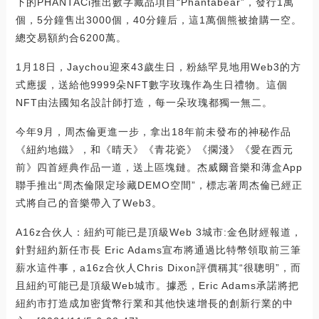
下的PHANTACi推出數字藏品項目“Phantabear”，發行1萬
個，5分鐘售出3000個，40分鐘后，這1萬個熊被搶購一空。
總交易額約合6200萬。
1月18日，Jaychou迎來43歲生日，粉絲罕見地用Web3的方
式應援，送給他9999朵NFT數字玫瑰作為生日禮物。這個
NFT由法國知名設計師打造，每一朵玫瑰都獨一無二。
今年9月，周杰倫更進一步，拿出18年前未發布的神秘作品
《紐約地鐵》，和《晴天》《青花瓷》《擱淺》《愛在西元
前》四首經典作品一道，送上區塊鏈。杰威爾音樂和薄盒App
聯手推出“周杰倫限定珍藏DEMO空間”，標志著周杰倫已經正
式將自己的音樂帶入了Web3。
A16z合伙人：紐約可能已是頂級Web 3城市:金色財經報道，
針對紐約新任市長 Eric Adams宣布將通過比特幣領取前三筆
薪水這件事，a16z合伙人Chris Dixon評價稱其“很聰明”，而
且紐約可能已是頂級Web城市。據悉，Eric Adams承諾將把
紐約市打造成加密貨幣行業和其他快速增長的創新行業的中