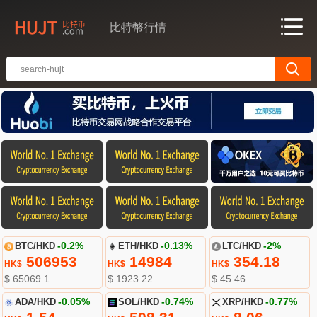
比特幣行情
BTC/HKD
-0.2%
ETH/HKD
-0.13%
LTC/HKD
-2%
506953
14984
354.18
HK$
HK$
HK$
$ 65069.1
$ 1923.22
$ 45.46
ADA/HKD
-0.05%
SOL/HKD
-0.74%
XRP/HKD
-0.77%