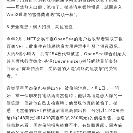
——居然無人出價，流拍了。據某汽車媒體報道，試圖進入
Web3世界的雪佛蘭遭遇“當頭一棒”。
8.安全隱患：樹大招風，高位被盜
今年2月，NFT交易平臺OpenSea的用戶被攻擊者竊取了數
百個NFT，此事件在該網站廣大用戶群中引發了深夜恐慌。
大約3個小時內，共有254枚代幣被盜，OpenSea聯合創始人
兼首席執行官德文·芬澤(DevinFinzer)稱該網站目前良好，
并表示“據我們所知，受影響的人是‘網絡釣魚攻擊’的受害
者。”
音樂明星周杰倫也被傳出NFT被偷的消息。4月1日，一開
始，當一個朋友打電話給周杰倫時，他以為這是愚人節的一
個笑話，但當他自己去檢查時，他發現他真的被偷了。據
悉，周杰倫的NFT在被盜后迅速高價出售，分別以1240萬臺
幣(約248萬元)和1400萬臺幣(約280萬元)的價格出售。從這
個價格來看，周杰倫的損失確實不小。有媒體透露，周杰倫
被偷的不僅僅是這只無聊猿。許多NFT相繼被偷，損失慘