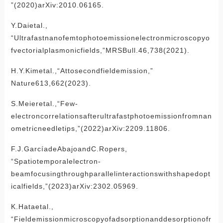
”(2020)arXiv:2010.06165.
Y.Daietal.,
“Ultrafastnanofemtophotoemissionelectronmicroscopyo
fvectorialplasmonicfields,”MRSBull.46,738(2021).
H.Y.Kimetal.,“Attosecondfieldemission,”
Nature613,662(2023).
S.Meieretal.,“Few-
electroncorrelationsafterultrafastphotoemissionfromnan
ometricneedletips,”(2022)arXiv:2209.11806.
F.J.GarcíadeAbajoandC.Ropers,
“Spatiotemporalelectron-
beamfocusingthroughparallelinteractionswithshapedopt
icalfields,”(2023)arXiv:2302.05969.
K.Hataetal.,
“Fieldemissionmicroscopyofadsorptionanddesorptionofr