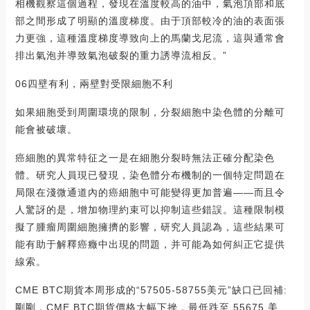
相機觀察這個過程，發現在溫度較高的油中，氣泡頂部和底
部之間形成了明顯的溫度梯度。由于頂部較冷的油的表面張
力更強，這種溫度梯度導致向上的馬蘭戈尼流，這與通常會
排出氣泡并導致氣泡破裂的重力誘導流相反。”
06四壁有利，兩壁對受限細胞不利
如果細胞受到周圍環境的限制，分裂細胞中染色體的分離可
能會被破壞。
癌細胞的異常特征之一是在細胞分裂時無法正確分配染色
體。研究人員現已發現，染色體分布機制的一個特定問題在
局限在淺微通道內的癌細胞中可能變得更加普遍——而且令
人驚訝的是，增加物理約束可以抑制這些錯誤。這種限制模
擬了腫瘤周圍細胞擁擠的影響，研究人員認為，這些結果可
能有助于解釋癌癥中出現的問題，并可能為如何糾正它提供
線索。
CME BTC期貨本周形成的“57505-58755美元”缺口已回補:
剛剛，CME BTC期貨價格大幅下挫，最低跌至 55675 美