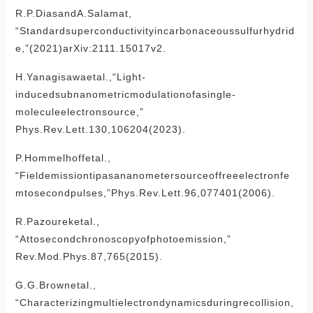
R.P.DiasandA.Salamat,
“Standardsuperconductivityincarbonaceoussulfurhydrid
e,”(2021)arXiv:2111.15017v2.
H.Yanagisawaetal.,“Light-
inducedsubnanometricmodulationofasingle-
moleculeelectronsource,”
Phys.Rev.Lett.130,106204(2023).
P.Hommelhoffetal.,
“Fieldemissiontipasananometersourceoffreeelectronfe
mtosecondpulses,”Phys.Rev.Lett.96,077401(2006).
R.Pazoureketal.,
“Attosecondchronoscopyofphotoemission,”
Rev.Mod.Phys.87,765(2015).
G.G.Brownetal.,
“Characterizingmultielectrondynamicsduringrecollision,