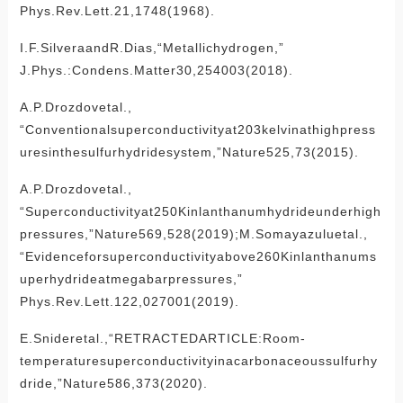
Phys.Rev.Lett.21,1748(1968).
I.F.SilveraandR.Dias,“Metallichydrogen,”
J.Phys.:Condens.Matter30,254003(2018).
A.P.Drozdovetal.,
“Conventionalsuperconductivityat203kelvinathighpress
uresinthesulfurhydridesystem,”Nature525,73(2015).
A.P.Drozdovetal.,
“Superconductivityat250Kinlanthanumhydrideunderhigh
pressures,”Nature569,528(2019);M.Somayazuluetal.,
“Evidenceforsuperconductivityabove260Kinlanthanums
uperhydrideatmegabarpressures,”
Phys.Rev.Lett.122,027001(2019).
E.Snideretal.,“RETRACTEDARTICLE:Room-
temperaturesuperconductivityinacarbonaceoussulfurhy
dride,”Nature586,373(2020).