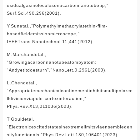
esidualgasmoleculesonacarbonnanotubetip,”
Surf.Sci.490,296(2001).
Y.Sunetal.,“Polymethylmethacrylatethin-film-
basedfieldemissionmicroscope,”
IEEETrans.Nanotechnol.11,441(2012).
M.Marchandetal.,
“Growingacarbonnanotubeatombyatom:
“Andyetitdoesturn”,”NanoLett.9,2961(2009).
L.Chengetal.,
“Appropriatemechanicalconfinementinhibitsmultipolarce
lldivisionviapole-cortexinteraction,”
Phys.Rev.X13,011036(2023).
T.Gouldetal.,
“Electronicexcitedstatesinextremelimitsviaensembleden
sityfunctionals,”Phys.Rev.Lett.130,106401(2023).