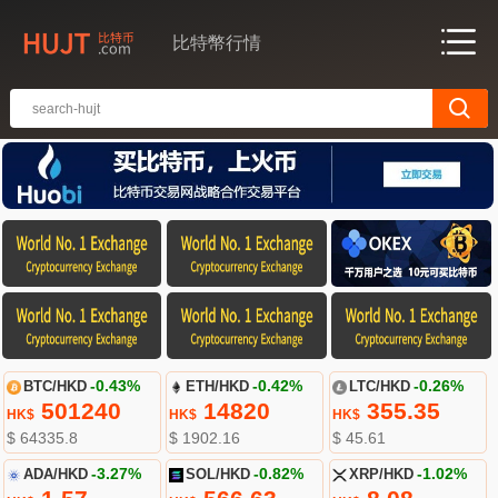
比特幣行情
BTC/HKD
-0.43%
ETH/HKD
-0.42%
LTC/HKD
-0.26%
501240
14820
355.35
HK$
HK$
HK$
$ 64335.8
$ 1902.16
$ 45.61
ADA/HKD
-3.27%
SOL/HKD
-0.82%
XRP/HKD
-1.02%