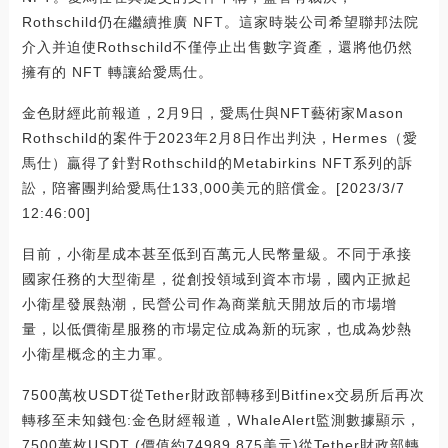
Rothschild仍在繼續推廣 NFT。這家時裝公司希望聯邦法院
介入并迫使Rothschild不僅停止出售數字資產，還將他仍然
擁有的 NFT 轉讓給愛馬仕。
金色財經此前報道，2月9日，愛馬仕與NFT藝術家Mason
Rothschild的案件于2023年2月8日作出判決，Hermes（愛
馬仕）贏得了針對Rothschild的Metabirkins NFT系列的訴
訟，陪審團判給愛馬仕133,000美元的賠償金。[2023/3/7
12:46:00]
目前，小衛星成本甚至低到百萬元人民幣量級。不同于承接
國家任務的大型衛星，從創投領域到資本市場，國內正掀起
小衛星發展熱潮，民營公司作為商業航天開放后的市場增
量，以低價衛星服務的市場定位成為新的玩家，也成為炒熱
小衛星概念的主力軍。
7500萬枚USDT從Tether財政部轉移到Bitfinex交易所后再次
轉移至未知錢包:金色財經報道，WhaleAlert監測數據顯示，
7500萬枚USDT (價值約74989,875美元)從Tether財政部轉