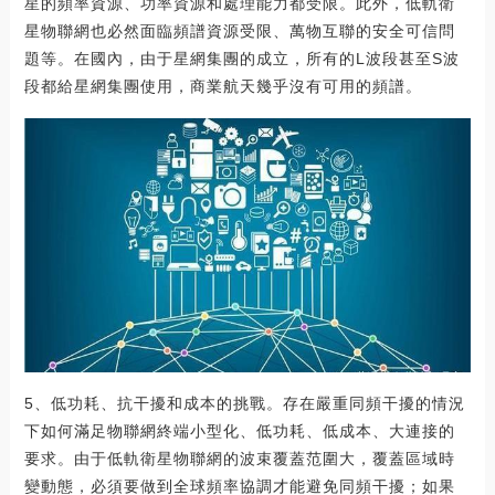
星的頻率資源、功率資源和處理能力都受限。此外，低軌衛
星物聯網也必然面臨頻譜資源受限、萬物互聯的安全可信問
題等。在國內，由于星網集團的成立，所有的L波段甚至S波
段都給星網集團使用，商業航天幾乎沒有可用的頻譜。
5、低功耗、抗干擾和成本的挑戰。存在嚴重同頻干擾的情況
下如何滿足物聯網終端小型化、低功耗、低成本、大連接的
要求。由于低軌衛星物聯網的波束覆蓋范圍大，覆蓋區域時
變動態，必須要做到全球頻率協調才能避免同頻干擾；如果