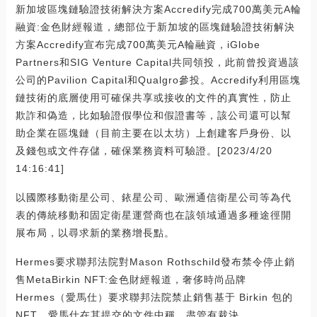
新加坡區塊鏈驗證技術解決方案Accredify完成700萬美元A輪
融資:金色財經報道，總部位于新加坡的區塊鏈驗證技術解決
方案Accredify宣布完成700萬美元A輪融資，iGlobe
Partners和SIG Venture Capital共同領投，此前曾投資過該
公司的Pavilion Capital和Qualgro參投。Accredify利用區塊
鏈技術的底層使用可確保共享或接收的文件的真實性，防止
欺詐和偽造，比如驗證假學位和假證書等，該公司還可以幫
助企業在區塊鏈（目前主要在以太坊）上創建客戶身份、以
及錢包或文件存儲，確保業務資料可驗證。[2023/4/20
14:16:41]
以國際移動衛星公司、銥星公司、歐洲通信衛星公司等為代
表的傳統移動和固定衛星運營商也在該領域通過多種途徑開
展布局，以尋求新的業務增長點。
Hermes要求聯邦法院對Mason Rothschild發布禁令停止銷
售MetaBirkin NFT:金色財經報道，奢侈時尚品牌
Hermes（愛馬仕）要求聯邦法院禁止銷售基于 Birkin 包的
NFT。愛馬仕在其提交的文件中稱，盡管有裁決，