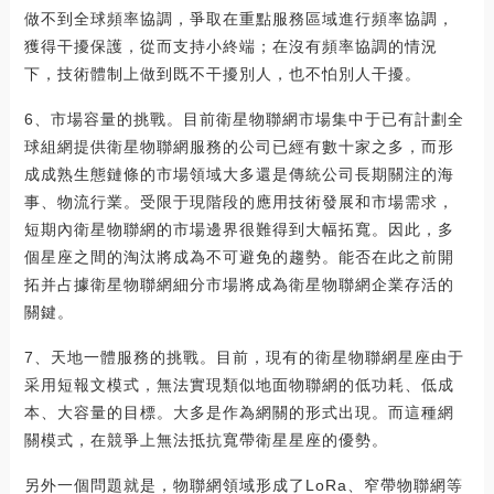
做不到全球頻率協調，爭取在重點服務區域進行頻率協調，
獲得干擾保護，從而支持小終端；在沒有頻率協調的情況
下，技術體制上做到既不干擾別人，也不怕別人干擾。
6、市場容量的挑戰。目前衛星物聯網市場集中于已有計劃全
球組網提供衛星物聯網服務的公司已經有數十家之多，而形
成成熟生態鏈條的市場領域大多還是傳統公司長期關注的海
事、物流行業。受限于現階段的應用技術發展和市場需求，
短期內衛星物聯網的市場邊界很難得到大幅拓寬。因此，多
個星座之間的淘汰將成為不可避免的趨勢。能否在此之前開
拓并占據衛星物聯網細分市場將成為衛星物聯網企業存活的
關鍵。
7、天地一體服務的挑戰。目前，現有的衛星物聯網星座由于
采用短報文模式，無法實現類似地面物聯網的低功耗、低成
本、大容量的目標。大多是作為網關的形式出現。而這種網
關模式，在競爭上無法抵抗寬帶衛星星座的優勢。
另外一個問題就是，物聯網領域形成了LoRa、窄帶物聯網等