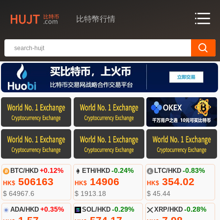
比特幣行情
BTC/HKD
+0.12%
ETH/HKD
-0.24%
LTC/HKD
-0.83%
506163
14906
354.02
HK$
HK$
HK$
$ 64967.6
$ 1913.18
$ 45.44
ADA/HKD
+0.35%
SOL/HKD
-0.29%
XRP/HKD
-0.28%