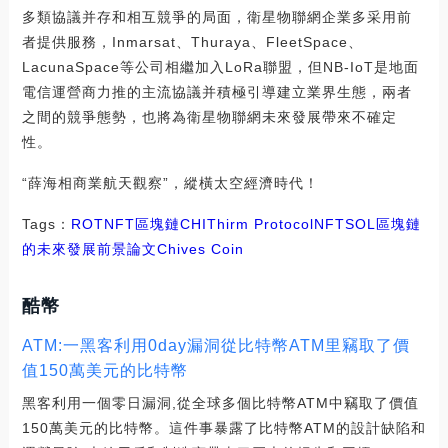
多類協議并存和相互競爭的局面，衛星物聯網企業多采用前
者提供服務，Inmarsat、Thuraya、FleetSpace、
LacunaSpace等公司相繼加入LoRa聯盟，但NB-IoT是地面
電信運營商力推的主流協議并積極引導建立業界生態，兩者
之間的競爭態勢，也將為衛星物聯網未來發展帶來不確定
性。
“薛海相商業航天觀察”，縱橫太空經濟時代！
Tags：
ROT
NFT
區塊鏈
CHI
Thirm Protocol
NFTSOL
區塊鏈
的未來發展前景論文
Chives Coin
酷幣
ATM:一黑客利用0day漏洞從比特幣ATM里竊取了價
值150萬美元的比特幣
黑客利用一個零日漏洞,從全球多個比特幣ATM中竊取了價值
150萬美元的比特幣。這件事暴露了比特幣ATM的設計缺陷和