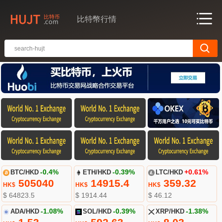
比特幣行情
BTC/HKD
-0.4%
ETH/HKD
-0.39%
LTC/HKD
+0.61%
505040
14915.4
359.32
HK$
HK$
HK$
$ 64823.5
$ 1914.44
$ 46.12
ADA/HKD
-1.08%
SOL/HKD
-0.39%
XRP/HKD
-1.38%