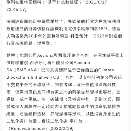
剛剛在推特回應稱：“基于什么數據呢？”[2021/6/17
23:45:17]
法國許多面包店被電費壓垮了。餐飲業的耗電大戶無法利用
政府建立的能源價格保護機制將電價漲幅限制在15%。德塞
夫勒省從業20多年的面包師莉蓮·科登預計，“2023年對這個
行業來說將是一場災難。”
動態 | 能源公司Acciona與西班牙創企合作，在區塊鏈平臺上
供應碳補償:西班牙可再生能源公司Acciona
SA（BME:ANA）已同意與總部位于巴倫西亞的Climate
Blockchain Initiative（CBI）合作，以支持該初創公司碳信
用交易平臺的全球擴張。開發者稱，該平臺使用區塊鏈技
術，使碳補償供應商和買家之間的商業交易變得更容易、更
迅捷、成本更低。注：碳補償（又稱碳中和）是指企業、團
體或個人測算在一定時間內直接或間接產生的溫室氣體排放
總量，通過植樹造林、節能減排等形式，以抵消自身產生的
二氧化碳排放量，實現二氧化碳“零排放”。
（Renewablesnow）[2020/2/19]