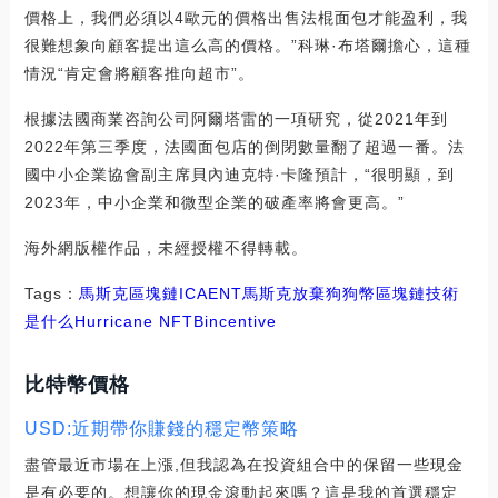
價格上，我們必須以4歐元的價格出售法棍面包才能盈利，我
很難想象向顧客提出這么高的價格。”科琳·布塔爾擔心，這種
情況“肯定會將顧客推向超市”。
根據法國商業咨詢公司阿爾塔雷的一項研究，從2021年到
2022年第三季度，法國面包店的倒閉數量翻了超過一番。法
國中小企業協會副主席貝內迪克特·卡隆預計，“很明顯，到
2023年，中小企業和微型企業的破產率將會更高。”
海外網版權作品，未經授權不得轉載。
Tags：
馬斯克
區塊鏈
ICA
ENT
馬斯克放棄狗狗幣
區塊鏈技術
是什么
Hurricane NFT
Bincentive
比特幣價格
USD:近期帶你賺錢的穩定幣策略
盡管最近市場在上漲,但我認為在投資組合中的保留一些現金
是有必要的。想讓你的現金滾動起來嗎？這是我的首選穩定