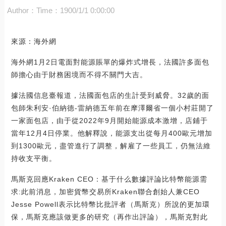
Author：
Time：1900/1/1 0:00:00
來源：海外網
海外網1月2日電面對能源賬單的爆炸式增長，法國許多面包
師擔心由于財務困境而不得不關門大吉。
據法國信息臺報道，法國面包店的生計受到威脅。32歲的面
包師朱利安·伯納德-雷納德五年前在摩澤爾省一個小村莊開了
一家面包店，由于從2022年9月開始能源成本激增，店鋪于
當年12月4日停業。他解釋說，能源支出從每月400歐元增加
到1300歐元，盡管進行了調整，解雇了一些員工，仍無法維
持收支平衡。
馬斯克回應Kraken CEO：基于什么數據評論比特幣能源需
求:此前消息，加密貨幣交易所Kraken聯合創始人兼CEO
Jesse Powell表示比特幣比批評者（馬斯克）所說的更加環
保，馬斯克應該做更多的研究（再作出評論），馬斯克對此