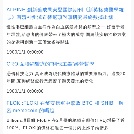
ALPINE:創新藥成果榮登國際期刊《新英格蘭醫學雜
志》百濟神州澤布替尼頭對頭研究最終數據出爐
慢性淋巴細胞白血病作為白血病最常見的類型之一,好發于老
年群體,給患者的健康帶來了極大的威脅,圍繞該疾病治療方案
的探索與創新一直備受各界關注.
1900/1/1 0:00:00
CRO:互聯網醫療的“利他主義”經營哲學
憑借科技之力,真正成為現代醫療體系的重要推動力。過去20
年間,互聯網醫療行業經歷了翻天覆地的變化.
1900/1/1 0:00:00
FLOKI:FLOKI 在幣安榜單中擊敗 BTC 和 SHIB：解
密 memecoin 的崛起
Billions項目組 FlokiFi在2月份的總鎖定價值(TVL)增長了近
100%。FLOKI的價格在過去一個月內上漲了兩倍多.