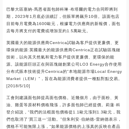
巴黎大區塞納-馬恩省面包師科琳·布塔爾的電力合同即將到
期，2023年1月底必須續訂，但賬單將飆升10倍。該面包店
目前每月電費為1600歐元，根據電力供應商的新報價，面包
店每月將支付的電費或增加至約1.5萬歐元。
英國最大的能源供應商Centrica試驗為客戶提供更廉價、更
環保的能源:英國最大的能源供應商Centrica正在試驗區塊鏈
技術，以向其天然氣和電力客戶提供更廉價、更環保的能
源。該能源巨頭正在與區塊鏈創業公司LO3 Energy合作使用
分布式賬本技術提升Centrica的“本地能源市場Local Energy
Market（LEM）”，旨在為能源消費者提供一種點對點交易。
[2018/5/10]
工會則建議面包師提高面包價格。近幾個月，由于面粉、黃
油、雞蛋等原材料價格飛漲，許多面包師已經提價。莉蓮·科
登介紹說，“我們的法棍面包價格從1.1歐元漲到1.3歐元，我
們也取消了’買三送一’活動。”但朱利安·伯納德-雷納德表示，
價格不可能無限上漲，“如果能源價格的上漲真的反映在產品