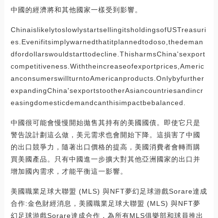
中國的經濟將和其他國家一樣受到影響。
ChinaislikelytoslowlystartsellingitsholdingsofUSTreasuri
es.Evenifitsimplywarnedthatitplannedtodoso,thedeman
dfordollarswouldstarttodecline.ThisharmsChina'sexport
competitiveness.Withtheincreaseofexportprices,Americ
anconsumerswillturntoAmericanproducts.Onlybyfurther
expandingChina'sexportstootherAsiancountriesandincr
easingdomesticdemandcanthisimpactbebalanced.
中國很可能會慢慢開始拋售其持有的美國國債。即使它只是
警告說計劃這么做，美元需求也會開始下降。這損害了中國
的出口競爭力，隨著出口價格的提高，美國消費者會轉而購
買美國產品。只有中國進一步擴大對其他亞洲國家的出口并
增加國內需求，才能平衡這一影響。
美國職業足球大聯盟 (MLS) 與NFT夢幻足球游戲Sorare達成
合作:金色財經消息，美國職業足球大聯盟 (MLS) 與NFT夢
幻足球游戲Sorare達成合作，為所有MLS俱樂部和球員推出