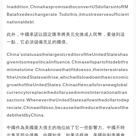
Inaddition,ChinahaspromisedtoconvertUSdollarsintoRM
Batafixedexchangerate.Todothis,itmustreservesufficient
nationaldebt.
此外，中國承諾以固定匯率將美元兌換成人民幣，要做到這
一點，它必須儲備充足的國債。
China'sstatusasthelargestcreditoroftheUnitedStateshas
givenitsomepoliticalinfluence.Chinasellspartofitsdebtfro
mtimetotime.Chinaknowsthatifitdoesso,theinterestrateo
ftheUnitedStateswillrise,whichwillslowdowntheeconomic
growthoftheUnitedStates.Chinaoftencallsforanewglobal
currencytoreplacethedollarusedinmostinternationaltran
sactions.WhenevertheUnitedStatesallowsthedollartodep
reciate,Chinawilldoso,becauseitwillreducethevalueofthe
debtheldbyChina.
中國作為美國最大債主的地位給了它一些影響力。中國不時
出售其部分債務，中國知道，如果這樣做，美國的利率將會