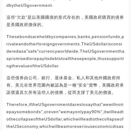
dbytheUSgovernment.
這些“欠款”是以美國國債的形式存在的，美國政府購買的債券
是美國政府擔保的。
Thesebondsareheldbycompanies,banks,pensionfunds,p
rivateandotherforeigngovernments.TheUSdollarisconsi
deredasa"safe"currencyworldwide.TheUSgovernmentha
spromisedtorepayitsdebtstoallthesepeople,thussupporti
ngthevalueoftheUSdollar.
這些債券由公司、銀行、退休基金、私人和其他外國政府持
有。美元在世界范圍內被認為是一種“安全”貨幣，美國政府承
諾償還其欠所有這些人的債務，從而支撐了美元的價值。
Therefore,iftheUSgovernmentdarestosaythat"wewillnotr
epaysomebonds",oreven"wemayonlypay90%",itwillleadt
othecollapseoftheUSdollar,whichwillleadtothecollapseof
theUSeconomy,whichwillbeamoreseriouseconomicdisas