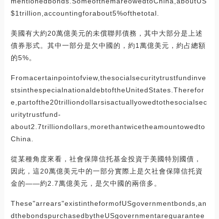
mentionedbonds.SomeofthemareowedtoChina,aboutUS
$1trillion,accountingforabout5%ofthetotal.
美國有大約20萬億美元的未償聯邦債務，其中大部分是上述
債券形式。其中一部分是欠中國的，約1萬億美元，約占總額
的5%。
Fromacertainpointofview,thesocialsecuritytrustfundinve
stsinthespecialnationaldebtoftheUnitedStates.Therefor
e,partofthe20trilliondollarsisactuallyowedtothesocialsec
uritytrustfund-
about2.7trilliondollars,morethantwicetheamountowedto
China.
從某種角度來看，社會保障信托基金投資于美國特別國債，
因此，這20萬億美元中的一部分實際上是欠社會保障信托資
金的——約2.7萬億美元，是欠中國的兩倍多。
These"arrears"existintheformofUSgovernmentbonds,an
dthebondspurchasedbytheUSgovernmentareguarantee