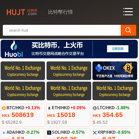
比特幣行情
BTC/HKD
+0.13%
ETH/HKD
+0.09%
LTC/HKD
-1.88%
508619
15018
354.65
HK$
HK$
HK$
$ 65282.9
$ 1927.59
$ 45.52
ADA/HKD
-0.27%
SOL/HKD
-0.57%
XRP/HKD
-0.65%