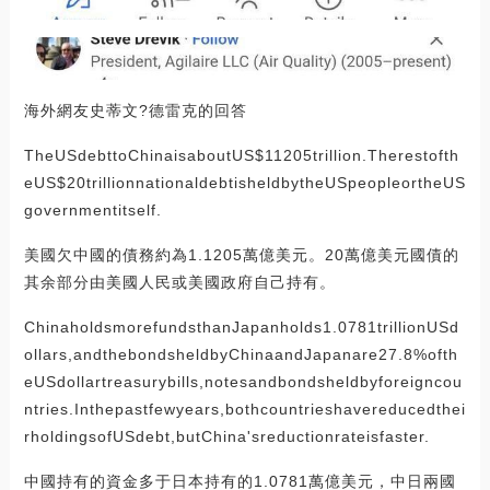
海外網友史蒂文?德雷克的回答
TheUSdebttoChinaisaboutUS$11205trillion.Therestofth
eUS$20trillionnationaldebtisheldbytheUSpeopleortheUS
governmentitself.
美國欠中國的債務約為1.1205萬億美元。20萬億美元國債的
其余部分由美國人民或美國政府自己持有。
ChinaholdsmorefundsthanJapanholds1.0781trillionUSd
ollars,andthebondsheldbyChinaandJapanare27.8%ofth
eUSdollartreasurybills,notesandbondsheldbyforeigncou
ntries.Inthepastfewyears,bothcountrieshavereducedthei
rholdingsofUSdebt,butChina'sreductionrateisfaster.
中國持有的資金多于日本持有的1.0781萬億美元，中日兩國