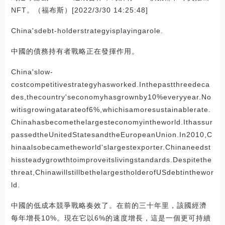
NFT。（福布斯）[2022/3/30 14:25:48]
China'sdebt-holderstrategyisplayingarole.
中國的債務持有者戰略正在發揮作用。
China'slow-
costcompetitivestrategyhasworked.Inthepastthreedeca
des,thecountry'seconomyhasgrownby10%everyyear.No
witisgrowingatarateof6%,whichisamoresustainablerate.
Chinahasbecomethelargesteconomyintheworld.Ithassur
passedtheUnitedStatesandtheEuropeanUnion.In2010,C
hinaalsobecametheworld'slargestexporter.Chinaneedst
hissteadygrowthtoimproveitslivingstandards.Despitethe
threat,ChinawillstillbethelargestholderofUSdebtinthewor
ld.
中國的低成本競爭戰略奏效了。在前的三十年里，該國經濟
每年增長10%。現在它以6%的速度增長，這是一個更可持續