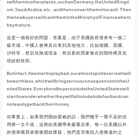
sellthemtootherplaces,suchasGermany,theUnitedKingd
om,SaudiArabia,etc.,andthenconvertthemintocash.Then
thenewbuyerswillcashthemtotheMinistryofFinancewhent
heymature.
這是一個很好的問題，答案是，由于美國政府債券有一個二
級市場，中國人會將其出售到其他地方，比如德國、英國、
沙特等，然后兌換成現金，然后新的買家會在到期時將其兌
現給財政部。
Butinfact,ifwestarttoplaybad,ouralmostspotlesscreditwill
beworthless,whichwillbringseriousconsequencestotheU
nitedStates.EverybondbuyeroutsidetheUnitedStateswill
starttowonderwhethertheywillfallintodebtdefaultandcan
noteasilygetbacktheirmoney.
但事實上，如果我們開始耍賴的話，我們幾乎一塵不染的信
用將一文不值，這將給美國帶來嚴重后果。每一位美國以外
的債券購買者都會開始懷疑，他們是否會陷入債務違約之