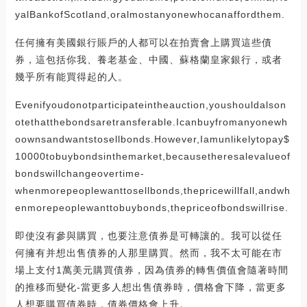
yalBankofScotland,oralmostanyonewhocanaffordthem.
任何擁有美國銀行賬戶的人都可以在拍賣會上購買這些債
券，這包括你我、養老基金、中國、蘇格蘭皇家銀行，或者
幾乎所有能買得起的人。
Evenifyoudonotparticipateintheauction,youshouldalson
otethatthebondsaretransferable.Icanbuyfromanyonewh
oownsandwantstosellbonds.However,Iamunlikelytopay$
10000tobuybondsinthemarket,becausetheresalevalueof
bondswillchangeovertime-
whenmorepeoplewanttosellbonds,thepricewillfall,andwh
enmorepeoplewanttobuybonds,thepriceofbondswillrise.
即使沒有參與購買，也要注意債券是可轉讓的。我可以從任
何擁有并想出售債券的人那里購買。然而，我不太可能在市
場上支付1萬美元購買債券，因為債券的轉售價值會隨著時間
的推移而變化-當更多人想出售債券時，價格會下降，當更多
人想要購買債券時，債券價格會上升。