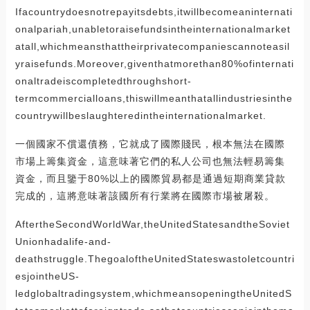
Ifacountrydoesnotrepayitsdebts,itwillbecomeaninternati
onalpariah,unabletoraisefundsintheinternationalmarket
atall,whichmeansthattheirprivatecompaniescannoteasil
yraisefunds.Moreover,giventhatmorethan80%ofinternati
onaltradeiscompletedthroughshort-
termcommercialloans,thiswillmeanthatallindustriesinthe
countrywillbeslaughteredintheinternationalmarket.
一個國家不償還債務，它就成了國際賤民，根本無法在國際
市場上籌集資金，這意味著它們的私人公司也無法輕易籌集
資金，而且鑒于80%以上的國際貿易都是通過短期商業貸款
完成的，這將意味著該國所有行業將在國際市場被屠殺。
AftertheSecondWorldWar,theUnitedStatesandtheSoviet
Unionhadalife-and-
deathstruggle.ThegoaloftheUnitedStateswastoletcountri
esjointheUS-
ledglobaltradingsystem,whichmeansopeningtheUnitedS