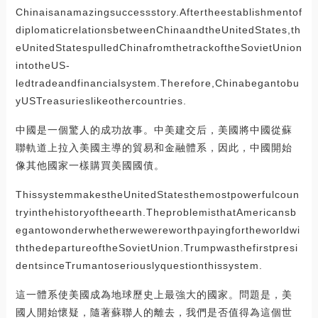
Chinaisanamazingsuccessstory.Aftertheestablishmentof
diplomaticrelationsbetweenChinaandtheUnitedStates,th
eUnitedStatespulledChinafromthetrackoftheSovietUnion
intotheUS-
ledtradeandfinancialsystem.Therefore,Chinabegantobu
yUSTreasurieslikeothercountries.
中國是一個驚人的成功故事。中美建交后，美國將中國從蘇
聯軌道上拉入美國主導的貿易和金融體系，因此，中國開始
像其他國家一樣購買美國國債。
ThissystemmakestheUnitedStatesthemostpowerfulcoun
tryinthehistoryoftheearth.TheproblemisthatAmericansb
egantowonderwhetherwewereworthpayingfortheworldwi
ththedepartureoftheSovietUnion.Trumpwasthefirstpresi
dentsinceTrumantoseriouslyquestionthissystem.
這一體系使美國成為地球歷史上最強大的國家。問題是，美
國人開始懷疑，隨著蘇聯人的離去，我們是否值得為這個世