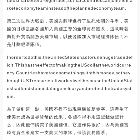
tatesmarkettoforeigntrade,sothatcountriescanjointhema
rketeconomyteaminsteadoftheplannedeconomyteam.
第二次世界大戰后，美國與蘇聯進行了生死攸關的斗爭，美
國的目標是讓各國加入美國主導的全球貿易體系，這意味著
向對外貿易開放美國市場，以便各國加入市場經濟隊伍而不
是計劃經濟隊伍。
Inordertodothis,theUnitedStateshadtorunahugetradedef
icit.ThishastheeffectofmakingtheUSdollartheworldcurre
ncy.Countrieshavetodosomethingwiththismoney,sothey
boughtUSTreasuries.ItworkedwellbecausetheUnitedStat
eshadfundstobuildahugemilitaryandprotectthetradesyst
em.
為了做到這一點，美國不得不出現巨額貿易赤字。這產生了
使美元成為世界貨幣的效果，各國不得不用這些錢做些什
么，因此他們購買了美國國債。它運作得很好，因為美國當
時有資金來建立一支龐大的軍隊，保護貿易體系。