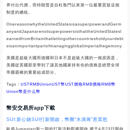
界付出代價，而特朗普是自杜魯門以來第一位嚴重質疑這個
制度的總統。
OnereasonwhytheUnitedStatesisasuperpowerandGerm
anyandJapanarenotsuperpowersisthattheUnitedStatesl
earnedfromBritainthatlettingothercountriesholdyourdebt
sisanimportantpartofmanagingglobalimperialhegemony.
美國是超級大國而德國和日本不是超級大國的一個原因是，
美國從英國那里學到了讓其他國家持有你的債務是經營全球
帝國霸權的重要組成部分。
Tags：
UST
RMB
UnionUST幣
UST價格RMB價格
RMB幣
Union幣是什么幣
幣安交易所app下載
SUI:新公鏈SUI打新開啟，幣圈“水滴籌”惹眾怒
歐易Jumpstart新一期的打新活動即將開啟,將于4月23日開啟