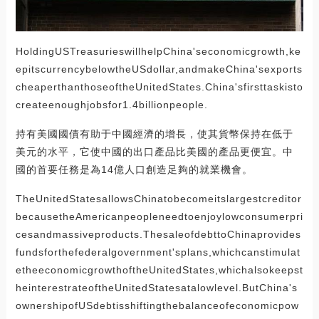
HoldingUSTreasurieswillhelpChina'seconomicgrowth,ke
epitscurrencybelowtheUSdollar,andmakeChina'sexports
cheaperthanthoseoftheUnitedStates.China'sfirsttaskisto
createenoughjobsfor1.4billionpeople.
持有美國國債有助于中國經濟的增長，使其貨幣保持在低于
美元的水平，它使中國的出口產品比美國的產品更便宜。中
國的首要任務是為14億人口創造足夠的就業機會。
TheUnitedStatesallowsChinatobecomeitslargestcreditor
becausetheAmericanpeopleneedtoenjoylowconsumerpri
cesandmassiveproducts.ThesaleofdebttoChinaprovides
fundsforthefederalgovernment'splans,whichcanstimulat
etheeconomicgrowthoftheUnitedStates,whichalsokeepst
heinterestrateoftheUnitedStatesatalowlevel.ButChina's
ownershipofUSdebtisshiftingthebalanceofeconomicpow