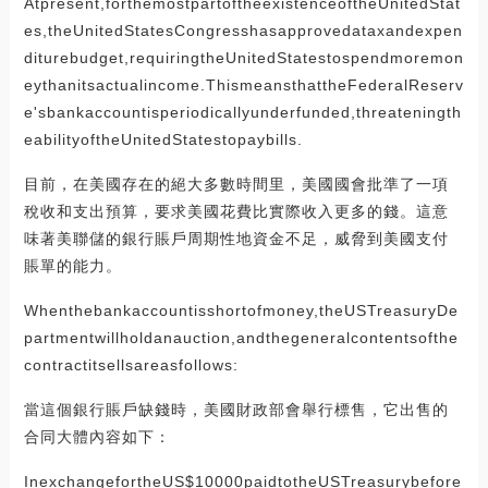
Atpresent,forthemostpartoftheexistenceoftheUnitedStat
es,theUnitedStatesCongresshasapprovedataxandexpen
diturebudget,requiringtheUnitedStatestospendmoremon
eythanitsactualincome.ThismeansthattheFederalReserv
e'sbankaccountisperiodicallyunderfunded,threateningth
eabilityoftheUnitedStatestopaybills.
目前，在美國存在的絕大多數時間里，美國國會批準了一項
稅收和支出預算，要求美國花費比實際收入更多的錢。這意
味著美聯儲的銀行賬戶周期性地資金不足，威脅到美國支付
賬單的能力。
Whenthebankaccountisshortofmoney,theUSTreasuryDe
partmentwillholdanauction,andthegeneralcontentsofthe
contractitsellsareasfollows:
當這個銀行賬戶缺錢時，美國財政部會舉行標售，它出售的
合同大體內容如下：
InexchangefortheUS$10000paidtotheUSTreasurybefore