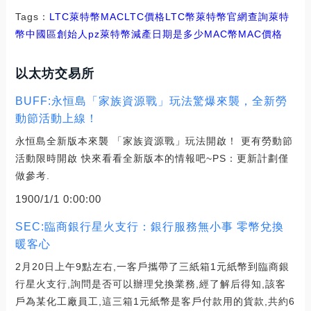
Tags：
LTC
萊特幣
MACLTC價格
LTC幣萊特幣官網查詢
萊特
幣中國區創始人pz
萊特幣減產日期是多少MAC幣
MAC價格
以太坊交易所
BUFF:永恒島「家族資源戰」玩法驚爆來襲，全新勞
動節活動上線！
永恒島全新版本來襲 「家族資源戰」玩法開啟！ 更有勞動節
活動限時開啟 快來看看全新版本的情報吧~PS：更新計劃僅
做參考.
1900/1/1 0:00:00
SEC:臨商銀行星火支行：銀行服務無小事 零幣兌換
暖客心
2月20日上午9點左右,一客戶攜帶了三紙箱1元紙幣到臨商銀
行星火支行,詢問是否可以辦理兌換業務,經了解后得知,該客
戶為某化工廠員工,這三箱1元紙幣是客戶付款用的貨款,共約6