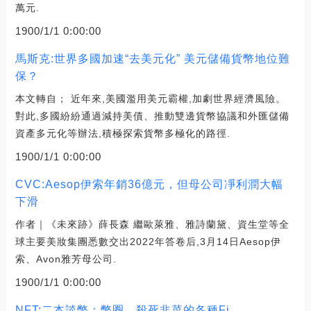
萬元.
1900/1/1 0:00:00
馬斯克:世界多國加速“去美元化” 美元儲備貨幣地位難
保？
本文轉自； 近年來,美國濫用美元霸權,加劇世界經濟風險。
對此,多國紛紛通過減持美債、推動雙邊貨幣協議和外匯儲備
資產多元化等辦法,積極探索貨幣多極化的路徑.
1900/1/1 0:00:00
CVC:Aesop伊索年銷36億元，但母公司凈利潤大幅
下滑
作者｜《未來跡》薛長森 繼歐萊雅、雅詩蘭黛、資生堂等全
球主要美妝集團悉數交出2022年答卷后,3月14日Aesop伊
索、Avon雅芳母公司.
1900/1/1 0:00:00
NFT:二本談幣：幣圈，殺死韭菜的各種Fi