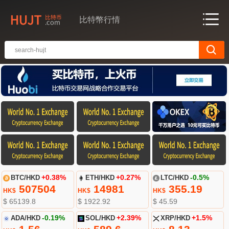
比特幣行情
BTC/HKD
+0.38%
ETH/HKD
+0.27%
LTC/HKD
-0.5%
507504
14981
355.19
HK$
HK$
HK$
$ 65139.8
$ 1922.92
$ 45.59
ADA/HKD
-0.19%
SOL/HKD
+2.39%
XRP/HKD
+1.5%