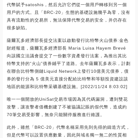
代幣賦予satoshis，然后允許它們從一個用戶轉移到另一個
用戶的方式。且「BRC-20」生態的基礎設施幾乎為零，沒有
具有流動性的交易所，無法保障代幣交易的安全，并仍存在
很多缺陷。
薩爾瓦多經濟部長提交法案以啟動發行比特幣火山債券:金色
財經報道，薩爾瓦多經濟部長 Maria Luisa Hayem Brevé
向該國立法議會提交了一份數字資產發行法案，為推出其比
特幣支持的“火山”債券鋪平了道路。去年薩爾瓦多表示，計劃
在聯合比特幣側鏈Liquid Network上發行10億美元債券，債
券的發行分為 5 億美元直接分配給比特幣和等額投資建設該
地區的能源和比特幣采礦基礎設施。[2022/11/24 8:03:02]
唯一一個開放的UniSat交易市場因為其代碼漏洞，遭到雙花
攻擊，讓攻擊者借機創建了不被協議記賬的假代幣，造成約
70筆交易受影響，無奈只能關停服務進行維護。
此外，雖然「BRC-20」代幣名稱采用先到先得的鑄造方式，
但是代幣可以設置供應數量，因此與域名獨一無二的性質相