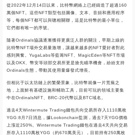
從2022年12月14日以來，比特幣網絡上已經鑄造了超過160
萬個NFT。這些NFT類型包括圖像、文本、音頻和應用程序
等，每個NFT都可以與聰相關聯，這是比特幣的最小單位，
它們都有唯一的序號。
隨著Ordinals協議逐漸獲得更廣泛人群的關注，早期上線的
比特幣NFT場外交易量激增，讓越來越多的NFT愛好者對此
感到興奮。YugaLabs等藍籌NFT、MagicEden等NFT市場
以及OKX、幣安等頭部交易所更是搶先瞄準機會，紛紛支持
Ordinals生態，帶動其使用量爆發式增長。
但相比于以太坊鏈上的繁榮景象，比特幣就像一片荒蕪之
地，上面鮮有基礎設施和輔助工具，目前可玩的領域主要集
中在OrdinalsNFT、BRC-20代幣以及BTC域名。
過去4天Wintermute Trading錢包共向交易所存入1110萬枚
YGG:8月7日消息，據Lookonchain監測，過去7天YGG價格
上漲近250%。Wintermute Trading錢包在過去4天共向交易
所存入1110萬枚YGG（約670萬美元），目前持有250萬枚