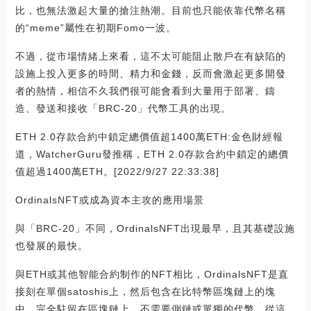
比，也無法激起大量的搶注熱潮。目前也只能依靠代幣名稱
的“meme”屬性在初期Fomo一波。
不過，從市場情緒上來看，這不太可能阻止散戶在有缺陷的
設施上投入更多的時間、精力和金錢，反而會激起更多開發
者的熱情，相信不久我們很可能會看到大量用于部署、鑄
造、發送和接收「BRC-20」代幣工具的出現。
ETH 2.0存款合約中鎖定總價值超1400萬ETH:金色財經報
道，WatcherGuru發推稱，ETH 2.0存款合約中鎖定的總價
值超過1400萬ETH。[2022/9/27 22:33:38]
OrdinalsNFT或成為資本主攻的應用場景
與「BRC-20」不同，OrdinalsNFT出現最早，且其基礎設施
也發展的最快。
與ETH或其他智能合約制作的NFT相比，OrdinalsNFT是直
接刻在單個satoshis上，然后包含在比特幣區塊鏈上的塊
中，完全駐留在區塊鏈上，不需要側鏈或單獨的代幣。從這