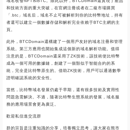
域名收發NFT和BTC。除此以外，BTCDomain還實現了產品
和技術方面的重大突破，在官網注冊或者在二級市場購買
「.btc」域名后，域名不止可被解析到你的比特幣地址，持有
者還可以建立一個數據存儲和解析完全依賴于BTC主網的主
頁。
此外，BTCDomain還構建了一個用戶友好的域名注冊和管理
系統。第三方應用也開始集成這個新的域名解析功能。值得
注意的是，BTCDomain還采用了ZK技術，該技術使比特幣
成為一個可用的數據鏈，創建了一個類似于智能合約的系
統，完全是比特幣原生的。借助ZK技術，用戶可以通過數學
證明確認系統的安全性。
當然，比特幣域名發展仍處于早期，還有很多技術及實用性
問題急需解決。不過，隨著比特幣生態系統的發展，域名服
務的應用場景會更為廣泛。
歡迎私信進交流群
群的宗旨是注重知識的分享，培養獨立思考，讓大家在熊市