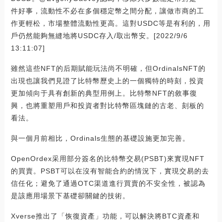
件好事，流動性不必在多個穩定幣之間分配，讓做市商的工
作更輕松，市場整體流動性更高。這對USDC等是有利的，用
戶仍然能夠無縫地將USDC存入/取出幣安。[2022/9/6
13:11:07]
雖然這些NFT的后期賦能玩法尚不明確，但OrdinalsNFT的
出現也讓我們見證了比特幣歷史上的一個獨特的時刻，投資
更加傾向于具有創新的典型用例上。比特幣NFT的敘事復
興，也將重塑用戶和投資者對比特幣區塊鏈的古老、刻板的
看法。
與一個月前相比，Ordinals生態的基礎設施更加完善。
OpenOrdex采用部分簽名的比特幣交易(PSBT)來實現NFT
的買賣。PSBT可以在沒有智能合約的情況下，實現交易的去
信任化；避免了通過OTC渠道進行買賣的不安全性，被認為
是該應用場景下基礎卻關鍵的技術。
Xverse推出了「恢復資產」功能，可以解決將BTC資產和