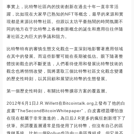
事實上，比特幣社區內的技術創新在過去十年一直非常活
躍，比如現在大家早已熟知的NFT等概念，最早的來源和實
現都是來源比特幣社區。但跟以太坊平臺熱鬧的時間氛圍不
同的地方在于比特幣上各種創新概念的誕生和應用往往伴隨
著社區之內巨大的爭議和阻力。
比特幣特有的審慎生態文化觀念一直深刻地影響著應用領域
在其中的發展。而這些影響可能在長期被低估。眼下隨著整
體技術觀念的不斷更迭，人們看待使用和發展比特幣技術的
觀念也將悄悄改變，我將選取三個比特幣社區文化觀念變遷
的歷史性時刻，以其回顧和展望比特幣的生態發展。
第一個歷史性時刻，有關比特幣擴容方案的覆蓋層。
2012年6月1日J.R.Willett在Bitcointalk.org上發布了他的白
皮書“TheSecondBitcoinWhitepaper”，白皮書標題哪怕放
在現在都屬于非常激進的，為日后J.R更多的瘋狂創新埋下了
伏筆。所謂覆蓋層通常是指使用了比特幣，但沒有自己的區
塊鏈系統。比如一個Rollup也許由一串區塊組成，但它并不