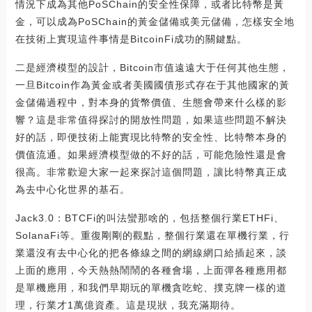
情況下成為其他PoSChain的安全性保障，或者比特幣是黃
金，可以成為PoSChain的黃金儲備或美元儲備，怎樣安全地
在技術上實現這件事情是BitcoinFi成功的關鍵點。
二是經濟模型的設計，Bitcoin市值遠遠大于任何其他生態，
一旦Bitcoin作為黃金或者美國國債形式存在于其他國家的黃
金儲備過程中，對本身的貨幣價值、生態會帶來什么樣的影
響？這是非常值得探討的開放性問題，如果這些問題不解決
好的話，即便技術上能實現比特幣的安全性、比特幣本身的
價值流通。如果經濟模型做的不好的話，可能危險性還是會
很高。非常歡迎大家一起來探討這個問題，讓比特幣真正成
為去中心化世界的基石。
Jack3.0：BTCFi的叫法蠻那啥的，包括整個行業ETHFi、
SolanaFi等。重復剛剛的觀點，整個行業還在單機行業，行
業還沒有去中心化的把各條線之間的網線網口給插起來，談
上面的應用，今天熱熱鬧鬧的各種會場，上面彈各種應用都
是單機應用，和我們早期玩的單機貪吃蛇、撲克牌一樣的道
理，行業才1萬億資產。這是現狀，我充滿期待。