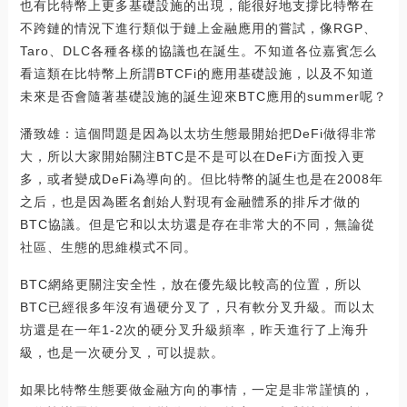
也有比特幣上更多基礎設施的出現，能很好地支撐比特幣在
不跨鏈的情況下進行類似于鏈上金融應用的嘗試，像RGP、
Taro、DLC各種各樣的協議也在誕生。不知道各位嘉賓怎么
看這類在比特幣上所謂BTCFi的應用基礎設施，以及不知道
未來是否會隨著基礎設施的誕生迎來BTC應用的summer呢？
潘致雄：這個問題是因為以太坊生態最開始把DeFi做得非常
大，所以大家開始關注BTC是不是可以在DeFi方面投入更
多，或者變成DeFi為導向的。但比特幣的誕生也是在2008年
之后，也是因為匿名創始人對現有金融體系的排斥才做的
BTC協議。但是它和以太坊還是存在非常大的不同，無論從
社區、生態的思維模式不同。
BTC網絡更關注安全性，放在優先級比較高的位置，所以
BTC已經很多年沒有過硬分叉了，只有軟分叉升級。而以太
坊還是在一年1-2次的硬分叉升級頻率，昨天進行了上海升
級，也是一次硬分叉，可以提款。
如果比特幣生態要做金融方向的事情，一定是非常謹慎的，