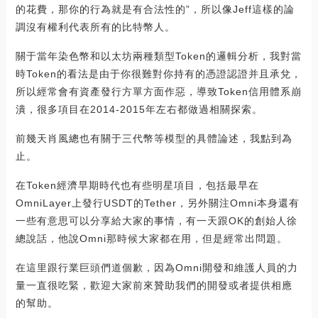
的花費，那你的行為就是有合法性的”，所以像Jeff這樣的論
調沒有權利代表所有的比特幣人。
關于當年染色幣和以太坊兩種類型Token的邏輯分析，我對當
時Token的看法是由于你很難對你持有的憑證認證并且承兌，
所以經常會有資產發行方單方面作惡，導致Token信用體系崩
潰，很多項目在2014-2015年左右都做過相關探索。
前幾天肖風總也有關于三代幣等模型的具體論述，我點到為
止。
在Token經濟早期時代也有些明星項目，包括最早在
OmniLayer上發行USDT的Tether，另外關注Omni本身還有
一些有意思可以分享給大家的事情，有一天跟OK的創始人徐
總說話，他說Omni那時候大家都在用，但是經常出問題。
在這里跟行業巨頭們道個歉，因為Omni開發和維護人員的力
量一直很吃緊，歡迎大家前來贊助我們的開發或者提供相應
的幫助。