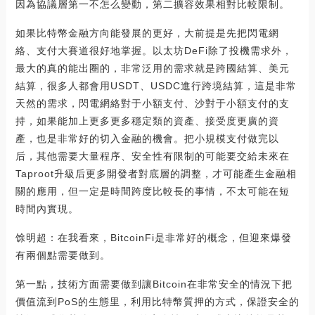
因為協議層第一不怎么變動，第二擴容效果相對比較限制。
如果比特幣金融方向能發展的更好，大前提是先把閃電網
絡、支付大賽道很好地掌握。以太坊DeFi除了投機需求外，
最大的真的能出圈的，非常泛用的需求就是跨國結算、美元
結算，很多人都會用USDT、USDC進行跨境結算，這是非常
天然的需求，閃電網絡對于小額支付、沙對于小額支付的支
持，如果能加上更多更多穩定類的資產、接受度更廣的資
產，也是非常好的切入金融的機會。把小規模支付做完以
后，其他需要大量程序、安全性有限制的可能要交給未來在
Taproot升級后更多開發者對底層的調整，才可能產生金融相
關的應用，但一定是時間跨度比較長的事情，不太可能在短
時間內實現。
馀明超：在我看來，BitcoinFi是非常好的概念，但迎來爆發
有兩個點需要做到。
第一點，技術方面需要做到讓Bitcoin在非常安全的情況下把
價值流到PoS的生態里，利用比特幣質押的方式，保證安全的