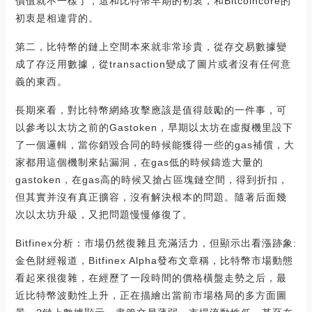
價值就不一樣了，這和比特幣早期的初衷，和Bitcoincore的
初衷是相違背的。
第二，比特幣的鏈上空間本來就非常珍貴，從存交易數據變
成了存泛用數據，從transaction變成了圖片或者沒有任何意
義的東西。
長期來看，對比特幣網絡攻擊應該是值得鼓勵的一件事，可
以參考以太坊之前的Gastoken，早期以太坊在虛擬機里設下
了一個邏輯，當你銷毀合同的時候能獲得一些的gas補償，大
家都用這個機制來鉆漏洞，在gas低的時候鑄造大量的
gastoken，在gas高的時候又搶占區塊鏈空間，得到折扣，
但其實并沒有真正擴容，沒有解決根本的問題。隨著后面幾
次以太坊升級，又把問題慢慢修復了。
Bitfinex分析：市場仍然復雜且充滿活力，但顯示出看漲跡象:
金色財經報道，Bitfinex Alpha發布文章稱，比特幣市場動態
看起來很復雜，在經歷了一段時間的價格橫盤走勢之后，最
近比特幣波動性上升，正在描繪出當前市場格局的多方面圖