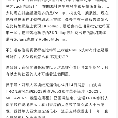
剛才Jack也說到了，在開源社區里在發生很多技術創新。以
太坊現在討論話題最多的是Rollup、模塊化、擴展性。現在
也有些技術在比特幣網絡上嘗試，像去年有一份報告講怎么
在比特幣網絡上實現ZKRollup，最近也有些項目把它做得更
細一些，把可落地執行的ZKRollup設計寫出來的詳細架構。
還有Solana也做了Rollup的demo。
不知道各位嘉賓覺得在比特幣上構建Rollup技術有什么發展
可能性，各位嘉賓怎么看這項技術？
潘致雄：這個問題是站在以太坊為核心看比特幣生態的，只
有以太坊社區的人才可能看這個問題。
孫宇晨：對華人區塊鏈充滿信心:4月14日消息，由波場
TRON總冠名的2023香港Web3嘉年華分論壇《2023，
METAVERSE機遇在哪里》已圓滿結束。波場TRON創始人
孫宇晨在現場表示，看到香港的大會來了這么多人十分感
慨。我對華人區塊鏈充滿信心，這是支持我過去十一年一直
在行業奮斗的重要原因。