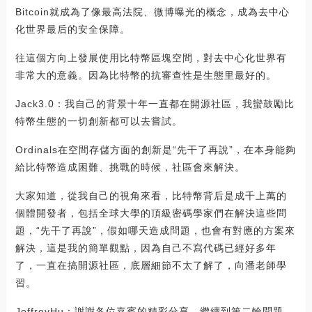
Bitcoin就成為了像最高法院、微博曝光的概念，成為去中心
化世界最后的安全保障。
往這個方向上發展使用比特幣區塊空間，對去中心化世界有
非常大的意義。因為比特幣的抗審查性是生態里最好的。
Jack3.0：我自己的背景十年一直都在開源社區，我蠻鼓勵比
特幣生態的一切創新都可以去嘗試。
Ordinals在空間存儲方面的創新是“先干了再說”，在本身能夠
給比特幣造成困難、挑戰的時候，社區會來解決。
大家知道，從我自己的視角來看，比特幣背后是成千上萬的
個體開發者，包括全球大學的頂級密碼學家們在解決這些問
題，“先干了再說”，假如哪天造成問題，也會有對應的方案來
解決，這是我的簡單觀點，因為自己不寫代碼已經好多年
了，一直在搞開源社區，底層細節不太了解了，向潘老師學
習。
JeffreyHu：謝謝各位嘉賓的精彩分享，繼續到第二輪問題。