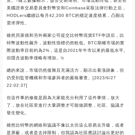
景。?鏈上數據顯示，盡管交易薄弱、市場流動性低，甚至在
美國證券交易委員會對幣安和Coinbase采取法律行動之后，
HODLers繼續以每月42,200 BTC的穩定速度積累，凸顯出
需求彈性。
雖然貝萊德和另外兩家公司提交比特幣現貨ETF申請后，比
特幣波動性飆升，波動性指標仍然較低。BTC期權市場的實
際波動率目前約為2%，這是自2021年牛市以來的最低水平。
但隱含波動率僅略有增加。\t
總的來說，市場仍然復雜且充滿活力，顯示出看漲跡象，但
仍受到監管機構和市場參與者的嚴格審查。[2023/6/27
22:02:37]
但這件事的修復是因為大家能充分利用了這件事情，放大
了，放在社區里進行大量調整才可能做調整，社區、協議才
發生變化。
雖然比特幣的網絡和協議不像以太坊這么容易去升級，或者
是屏蔽，或者是去掉限制，但我認為社區應該討論出更好的