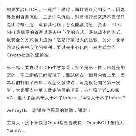
如果要談BTCFi。一是插上網線，而且網線足夠安全，因為
涉及到資產流動。二是消息流動，對整個行業來講不僅僅只
是比特幣生態，還有其他鏈，怎么能讓消息、資產、FT和
NFT最簡單的資產以最去中心化的方式、最低成本的方式、
最安全的方式自由流動？這是行業很大的挑戰。另外，要拿
回連接去中心化的權利，要以去中心化的一種方式拿回
Crypto社區的流動性。
第三點，要實現BTCFi生態繁榮，安全是第一性，跨越是剛
需的，不二網絡已經實現了，測試網在一個月內會上來，因
為我們打磨了四年，沒怎么發聲過，這是很公開的第一次
講，大家要支持華人做協議層的項目，去年聊了近100家
VC，但大多認為華人干不了Infura，14個人干不了Infura？
JeffreyHu：謝謝各位觀眾的聆聽，謝謝！
主持人：接下來歡迎Omni基金會成員，OmniBOLT創始人，
YannW.。