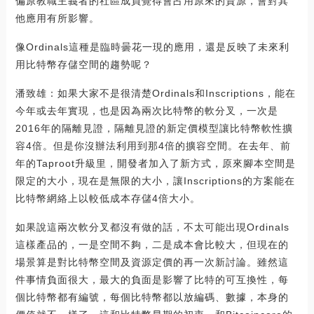
偏原教職主義者的社區成員覺得會占用原來的資源，會對其
他應用有所影響。
像Ordinals這種是臨時曇花一現的應用，還是反映了未來利
用比特幣存儲空間的趨勢呢？
潘致雄：如果大家不是很清楚Ordinals和Inscriptions，能在
今年或去年實現，也是因為兩次比特幣的軟分叉，一次是
2016年的隔離見證，隔離見證的新定價模型讓比特幣軟性擴
容4倍。但是你沒辦法利用到那4倍的擴容空間。在去年、前
年的Taproot升級里，開發者加入了新方式，原來腳本空間是
限定的大小，現在是無限的大小，讓Inscriptions的方案能在
比特幣網絡上以較低成本存儲4倍大小。
如果說這兩次軟分叉都沒有做的話，不太可能出現Ordinals
這樣產品的，一是空間不夠，二是成本會比較大，但現在的
場景算是對比特幣空間及資源定價的再一次新討論。雖然這
件事情負面很大，最大的負面是影響了比特的可互換性，每
個比特幣都有編號，每個比特幣都以放編碼、數據，本身的