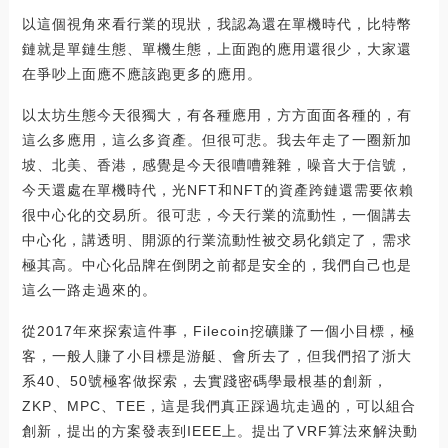
以這個視角來看行業的現狀，我認為還在單機時代，比特幣
鏈就是單鏈生態、單機生態，上面跑的應用還很少，大家還
在爭吵上面應不應該跑更多的應用。
以太坊生態今天很獨大，有各種應用，方方面面各種的，有
這么多應用，這么多資產。但很可悲。我去年走了一圈新加
坡、北美、香港，感覺是今天很嘈嘈雜雜，噪音大于信號，
今天還處在單機時代，光NFT和NFT的資產跨鏈還需要依賴
很中心化的交易所。很可悲，今天行業的流動性，一個講去
中心化，講透明、開源的行業流動性被交易化鎖定了，需求
極其高。中心化品牌在倒閉之前都是安全的，我們自己也是
這么一路走過來的。
從2017年來探索這件事，Filecoin挖礦賺了一個小目標，極
客，一般人賺了小目標是游艇、會所去了，但我們招了浙大
系40、50號極客做探索，去實踐密碼學最根基的創新，
ZKP、MPC、TEE，這是我們真正踩過坑走過的，可以組合
創新，提出的方案發表到IEEE上。提出了VRF算法來解決動