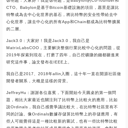
馀明超：大家好！我是馀明超，是Babylon的Co-founder和
CTO。Babylon是基于Bitcoin基礎設施的項目，愿景是讓比
特幣成為去中心化世界的基石，將比特幣的安全性帶給去中
心化世界，讓去中心化的所有App和Chain都成為比特幣擴展
的二層。
Jack3.0：大家好！我是Jack3.0，我自己是
MatrixLabsCOO，主要解決整個行業比較中心化的問題，從
2019年探索到現在，打磨了四年，自己挖礦賺的錢都砸進來
研究這件事，論文發布在IEEE上。
我自己是2017、2018年allin入圈，這十年一直在開源社區做
開發者關系，大概是這樣的背景。
JeffreyHu：謝謝各位嘉賓，下面開始今天圓桌的第一個問
題，相比大家最近也關注到了比特幣上比較火的應用，比如
說Ordinals，我自己感覺爭議比較大，在比特幣社區里有不
同的討論。像Ordinals數據存儲算比特幣上的存儲應用，有
些人可能覺得這是一種比較新的嘗試，也有一些比特幣比較