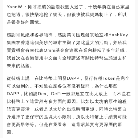
YannW.：剛才挖礦的話題我聽入迷了，十幾年前在自己家里
也挖過，很快樂地挖了幾天，但很快被我媽媽制止了，所以
是很美好的回憶。
感謝肖風總和各界領導，感謝萬向區塊鏈實驗室和HashKey
集團在香港這個美妙的城市主辦了如此盛大的活動，并給我
寶貴機會有幸代表Omni基金會這家在業內耕耘了多年組織，
我首次在香港使用中文面向全球講述有關比特幣生態過去和
未來的話題。
從技術上講，在比特幣上開發DAPP，發行各種Token是完全
可以做到的。不知道在座各位有沒有疑問，為什么那些
DAPP，比如說Dex、DeFi一般都建立在比太放上，而不是在
比特幣上？這當然有多方面的原因。比如以太坊的原生編程
語言更靈活，或者是以太坊的出塊時間更短，同時比特幣自
身選擇了更保守的區塊大小限制，所以比特幣上手續費可能
會更高昂等等。但是在我看來，這背后其實有更深層的原
因。