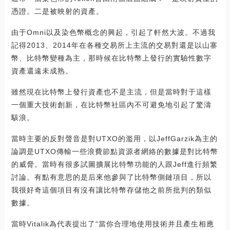
憑證。二是被映射的資產。
由于Omni以及染色幣概念的興起，引起了軒然大波。不過我
記得2013、2014年在各種交易所上主流的交易對還是以山寨
幣、比特幣變種為主，那時候在比特幣上發行的實驗性數字
資產還遠未成熟。
雖然現在比特幣上發行資產也不是主流，但是當時對于這樣
一個重大技術創新，在比特幣社區內不可避免地引起了驚濤
駭浪。
當時主要的反對聲音是對UTXO的濫用，以JeffGarzik為主的
論調是UTXO傳輸一些浪費節點資源者網絡的數據是對比特幣
的威脅。當時有很多試圖擴展比特幣功能的人跟Jeff進行頻繁
討論。有點有意思的是后來他參與了比特幣側鏈項目，所以
我很好奇這個項目有沒有讓比特幣存儲他之前所批判的類似
數據。
當時Vitalik為代表提出了“當你合理地使用技術并且產生相應