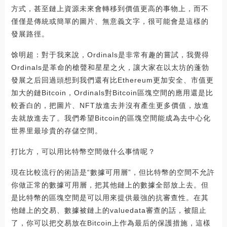
方式，甚至鏈上資源未來會轉移到價值更高的事物上，而不
僅僅是傳統或簡單的圖片、無意義文字，很可能會是這樣的
發展路徑。
馀明超：對于我來說，Ordinals是非常有趣的嘗試，我覺得
Ordinals是革命的槍聲和星星之火，讓大家在以太坊的蓬勃
發展之后回過頭想到我們還有比Ethereum更加安全、市值更
加大的鏈Bitcoin，Ordinals對Bitcoin區塊空間的應用還是比
較蒼白的，把圖片、NFT放進去并沒有產生更多價值，放進
去就放進去了。我們希望Bitcoin的區塊空間能成為去中心化
世界里最珍貴的存儲空間。
打比方，可以用比特幣空間做什么事情呢？
現在比較流行的術語是“數據可用層”，但比特幣的空間不允許
你做正常的數據可用層，把其他鏈上的數據全部放上去。但
是比特幣的區塊空間是可以用來提供最強的抗審查性。在其
他鏈上的交易、數據被鏈上的valuedata審查的話，被阻止
了，你可以把交易放在Bitcoin上作為最后的保護措施，這樣