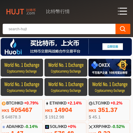
比特幣行情
BTC/HKD
+0.79%
ETH/HKD
+2.14%
LTC/HKD
+0.2%
505467
14904
351.37
HK$
HK$
HK$
$ 64878.3
$ 1912.98
$ 45.1
ADA/HKD
-0.14%
SOL/HKD
+0%
XRP/HKD
-0.52%