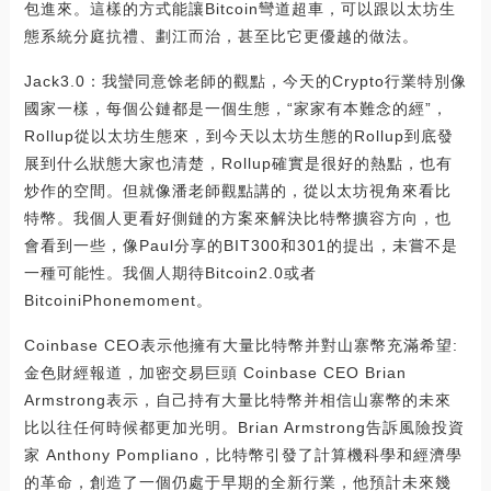
包進來。這樣的方式能讓Bitcoin彎道超車，可以跟以太坊生
態系統分庭抗禮、劃江而治，甚至比它更優越的做法。
Jack3.0：我蠻同意馀老師的觀點，今天的Crypto行業特別像
國家一樣，每個公鏈都是一個生態，“家家有本難念的經”，
Rollup從以太坊生態來，到今天以太坊生態的Rollup到底發
展到什么狀態大家也清楚，Rollup確實是很好的熱點，也有
炒作的空間。但就像潘老師觀點講的，從以太坊視角來看比
特幣。我個人更看好側鏈的方案來解決比特幣擴容方向，也
會看到一些，像Paul分享的BIT300和301的提出，未嘗不是
一種可能性。我個人期待Bitcoin2.0或者
BitcoiniPhonemoment。
Coinbase CEO表示他擁有大量比特幣并對山寨幣充滿希望:
金色財經報道，加密交易巨頭 Coinbase CEO Brian
Armstrong表示，自己持有大量比特幣并相信山寨幣的未來
比以往任何時候都更加光明。Brian Armstrong告訴風險投資
家 Anthony Pompliano，比特幣引發了計算機科學和經濟學
的革命，創造了一個仍處于早期的全新行業，他預計未來幾