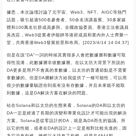
據悉，本次論壇討論了元宇宙、Web3、NFT、AIGC等熱門
話題，吸引超過500名參會者、50余名演講嘉賓、30多家媒
體和100萬名社群成員參與。全國政協委員、香港立法會議員
吳杰莊，Web3從業者伊能靜等港府成員和業內外人士齊聚一
堂，共商香港Web3發展前景和布局。[2023/4/14 14:04:37]
但是在說“DA”一詞的時候其實很多人會把數據層和數據可取
得性混淆，此數據層非彼數據層。在以太坊大背景下所說的
DA更多是用戶不會真的拿數據，以太坊的普通節點是不需要
拿數據的。但是DA層解決方給我提供了一種可能性，可以用
很少的數據量驗證你到底有沒有存數據，并且未來能不能取
到數據，這是DA解決方案在解決的問題。
站在Solana和以太坊的生態來看，Solana的DA和以太坊的
DA一定是經過了長期的演變和專業化設計才可能出現的解決
方案。Solana是從零設計的DA，就是為DA而生的協議。所
以它的性能，或者在DA的設計上一定是相對比較先進的，因
為它沒有包袱。雖然以太坊有了包袱，但是在4844和