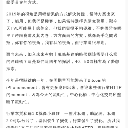
態委員會的方式。
2019年的視角是用輕積累的方式解決跨鏈，當時方案出來
了，能用，但我們是極客，如果當時選擇先講究著用，那今
天TVL可能幾十億美金。但我們覺得不夠優雅，不夠優雅在哪
里？跨鏈賽道及其內卷，方方面面的方案，就像高手之間過
招，你有你的視角，我有我的視角，但行業還很早期。
面向未來，加入未來有數十萬條基建的時候應該需要什么樣
的跨鏈橋？這是我們這四年的探討，40、50號極客為了夢想
探索。
今年是很關鍵的一年，在周期里可能迎來了Bitcoin的
iPhonemoment，會有更多應用出來，會迎來整個行業HTTP
的moment，因為今天的流動性，中心化橋，中心化交易所壟
斷了流動性。
行業本質私鑰1.0就像小狐貍，一整片私鑰，助記詞。私鑰
2.0可以分片了，基因發生了變化，行業發生了變化。所以我
們覺得“不二法門”是整個行業的Web3的HTTP，把行業帶向