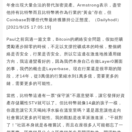
年會出現大量合法的替代加密資產。Armstrong表示，盡管
他持有比特幣而且比特幣將作為行業的“黃金”存在，但
Coinbase對哪些代幣最終獲勝持公正態度。（Dailyhodl）
[2021/9/25 17:05:19]
Paul之前寫過一篇文章，Bitcoin的網絡安全問題，假如挖礦
獎勵逐步歸零的時候，不足以支撐挖礦成本的時候，整個網
絡是否安全，行業是否安全。所以它這邊在激進地推通用鏈
方向，我這邊蠻看好的，因為我們本身自己在做Layer0層面
的事，我們的概念是Layerbase。現在行業還是很早期的階
段，才14年，從3萬億的行業縮水到1萬多億，需要更多的
鏈，需要更多的可能性。
當然，比特幣這邊有一票“保守派”不愿意變革，讓它發揮好資
產存儲屬性STV就可以了。但比特幣就像14歲的孩子一樣，
你愿意讓它天天喝純凈水躲在溫室里嗎？還是愿意讓他走向
社會嘗試更多的可能性。我的觀點是改革派激進派，“干就對
了！”社區本身就是各種嘗試，而且在座很多人可能都忘了一