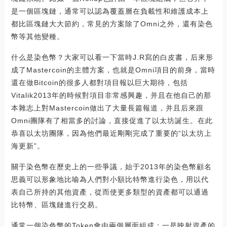
是一個區塊鏈，通常可以認為覆蓋層在負載性和維護成本上
都比區塊鏈大大節約，常見的方案除了Omni之外，還有染色
幣等其他變種。
什么是染色幣？大家可以看一下當時J.R寫的白皮書，后來形
成了Mastercoin的主體方案，也就是Omni項目的前身，當時
還在做Bitcoin的很多人都對項目報以巨大期待，包括
Vitalik2013年的時候對項目非常感興趣，并且在他自己的那
本雜志上對Mastercoin做出了大量長篇報道，并且后來跟
Omni團隊有了相當多的討論，直接促進了以太坊誕生。在此
恭喜以太坊團隊，因為他們最近剛剛完成了重要的“以太坊上
海更新”。
關于染色幣在歷史上的一些爭議，始于2013年的染色幣顧名
思義可以形象地比喻為人們對小額比特幣進行染色，用以代
表自己所持的其他資產，從而使更多類型的資產都可以通過
比特幣、區塊鏈進行交易。
通常一個染色幣的Token會由兩個層面組成：一是映射資產的