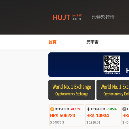
比特幣行情
首頁
元宇宙
BTC/HKD
+0.13%
ETH/HKD
-0.05%
L
506223
14934
HK$
HK$
HK
$ 64975.3
$ 1916.81
$ 45