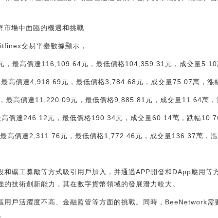
字貨幣市場中面臨的機遇和挑戰
tfinex交易平臺數據顯示，
 元，最高價達116,109.64元，最低價格104,359.31元，成交量5.1
最高價達4,918.69元，最低價格3,784.68元，成交量75.07萬，漲幅
，最高價達11,220.09元，最低價格9,885.81元，成交量11.64萬，
高價達246.12元，最低價格190.34元，成交量60.14萬，跌幅10.
高價達2,311.76元，最低價格1,772.46元，成交量136.37萬，漲幅2.
社區建設和礦工獎勵等方式吸引用戶加入，并通過APP開發和DApp應用
具備較強的技術創新能力，其在數字貨幣領域的發展潛力較大。
服社區用戶活躍度不高、金融監管等方面的挑戰。同時，BeeNetwor
。