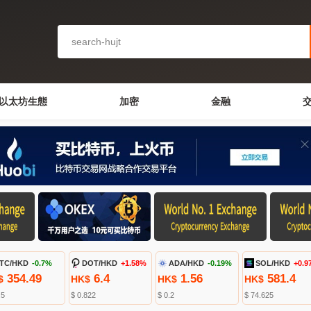
以太坊生態
加密
金融
TC/HKD
-0.7%
DOT/HKD
+1.58%
ADA/HKD
-0.19%
SOL/HKD
+0.9
354.49
6.4
1.56
581.4
$
HK$
HK$
HK$
.5
$ 0.822
$ 0.2
$ 74.625