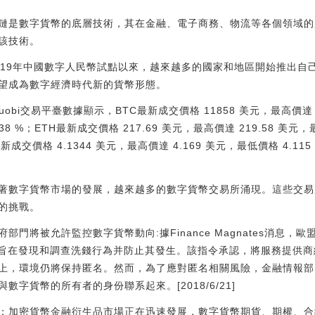
鏈是數字貨幣的底層技術，其在金融、電子商務、物流等各個領域的
該技術。
19年中國數字人民幣試點以來，越來越多的國家和地區開始推出自己
望成為數字經濟時代新的貨幣形態。
uobi交易平臺數據顯示，BTC最新成交價格 11858 美元，最高價達 1
.38 %；ETH最新成交價格 217.69 美元，最高價達 219.58 美元
S最新成交價格 4.1344 美元，最高價達 4.169 美元，最低價格 4.11
著數字貨幣市場的發展，越來越多的數字貨幣交易所涌現。這些交易
的挑戰。
門將被允許監控數字貨幣動向:據Finance Magnates消息，
3），旨在發現和調查洗錢行為并防止其發生。該指令承認，將服務提供
上，環境仍將保持匿名。然而，為了應對匿名相關風險，金融情報部門
字貨幣的所有者的身份聯系起來。[2018/6/21]
：加密貨幣金融衍生品市場正在迅速發展，數字貨幣期貨、期權、合