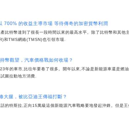
N將以 700% 的收益主導市場 等待傳奇的加密貨幣利潤
資產比特幣達到了很長一段時間以來的最高水平。除了比特幣和其他主
R)和TMS網絡(TMSN)也引領市場.
者持幣觀望，汽車價格戰如何收場？
23年的車市,比往年要卷了很多。開年以來,不論是新能源車還是燃油
試圖拉動地方消費.
三條大腿，被比亞迪王傳福打斷？
神話的特斯拉,正向15萬級這個新能源汽車戰略要地發起沖鋒。但是王