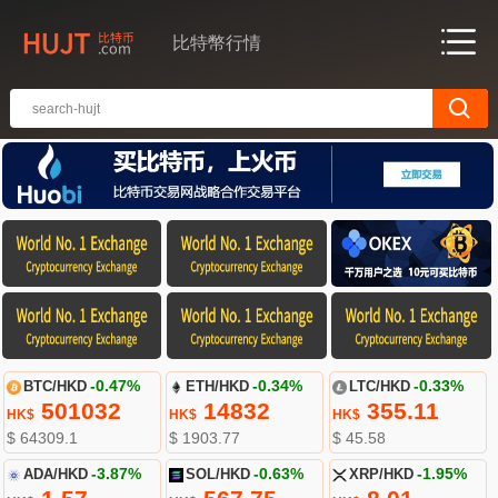
比特幣行情
BTC/HKD
-0.47%
ETH/HKD
-0.34%
LTC/HKD
-0.33%
501032
14832
355.11
HK$
HK$
HK$
$ 64309.1
$ 1903.77
$ 45.58
ADA/HKD
-3.87%
SOL/HKD
-0.63%
XRP/HKD
-1.95%