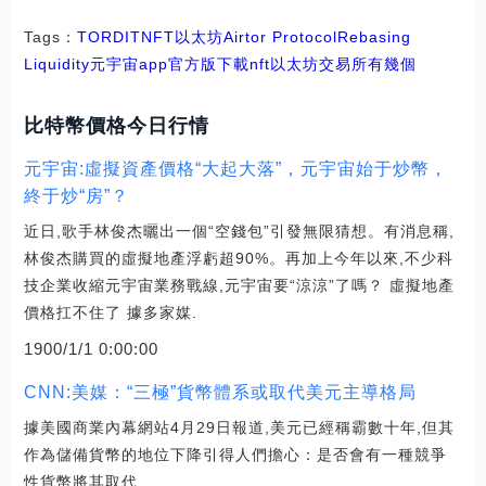
Tags：
TOR
DIT
NFT
以太坊
Airtor Protocol
Rebasing
Liquidity
元宇宙app官方版下載nft
以太坊交易所有幾個
比特幣價格今日行情
元宇宙:虛擬資產價格“大起大落”，元宇宙始于炒幣，
終于炒“房”？
近日,歌手林俊杰曬出一個“空錢包”引發無限猜想。有消息稱,
林俊杰購買的虛擬地產浮虧超90%。再加上今年以來,不少科
技企業收縮元宇宙業務戰線,元宇宙要“涼涼”了嗎？ 虛擬地產
價格扛不住了 據多家媒.
1900/1/1 0:00:00
CNN:美媒：“三極”貨幣體系或取代美元主導格局
據美國商業內幕網站4月29日報道,美元已經稱霸數十年,但其
作為儲備貨幣的地位下降引得人們擔心：是否會有一種競爭
性貨幣將其取代.