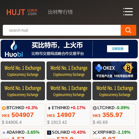
比特幣行情
BTC/HKD
+0.3%
ETH/HKD
+0.17%
LTC/HKD
-0.09%
504907
14907
355.97
HK$
HK$
HK$
$ 64806.4
$ 1913.42
$ 45.69
ADA/HKD
-3.65%
SOL/HKD
+0.43%
XRP/HKD
-1.19%