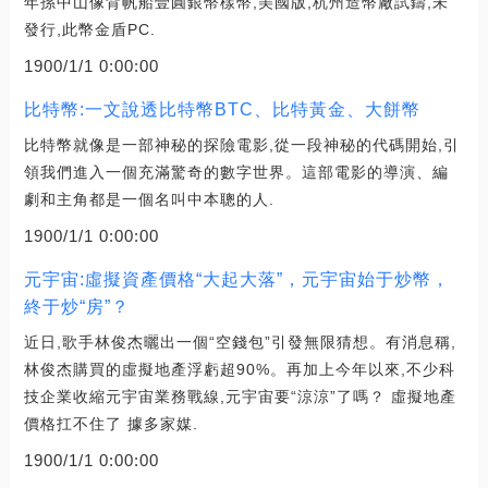
年孫中山像背帆船壹圓銀幣樣幣,美國版,杭州造幣廠試鑄,未
發行,此幣金盾PC.
1900/1/1 0:00:00
比特幣:一文說透比特幣BTC、比特黃金、大餅幣
比特幣就像是一部神秘的探險電影,從一段神秘的代碼開始,引
領我們進入一個充滿驚奇的數字世界。這部電影的導演、編
劇和主角都是一個名叫中本聰的人.
1900/1/1 0:00:00
元宇宙:虛擬資產價格“大起大落”，元宇宙始于炒幣，
終于炒“房”？
近日,歌手林俊杰曬出一個“空錢包”引發無限猜想。有消息稱,
林俊杰購買的虛擬地產浮虧超90%。再加上今年以來,不少科
技企業收縮元宇宙業務戰線,元宇宙要“涼涼”了嗎？ 虛擬地產
價格扛不住了 據多家媒.
1900/1/1 0:00:00