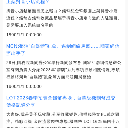
上架抖音小店流程？
抖音小店錢幣類目怎么報白？錢幣紀念幣銀圓上架抖音小店
流程？錢幣古錢幣收藏品是屬于抖音小店定向邀約入駐類目,
是需要加入系統白名單的.
1900/1/1 0:00:00
MCN:整治“自媒體”亂象、遏制網絡戾氣……國家網信
辦出手了！
28日,國務院新聞辦公室舉行新聞發布會,國家互聯網信息辦公
室有關負責人介紹2023年“清朗”系列專項行動相關情況,專項
行動將聚焦“自媒體”亂象等方面問題開展整治.
1900/1/1 0:00:00
LOT:2023春季拍賣會錢幣專場，百萬級機制幣成交
價格記錄分享
大家好,我是葉子玩收藏,分享收藏樂趣,傳播錢幣文化,感謝關
注。精彩回顧-金銀流霞錢幣專場.機制幣 LOT1628民國十八