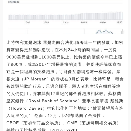
比特幣究竟是泡沫 還是走向合法化:隨著這一年的發展，加密
貨幣變得更加難以忽視，在不到24小時的時間里，一度從
9000美元猛增到11000美元以上。比特幣的價值今年已上漲
了900％，成為2017年增長最快的資產，并促使評論家宣布
它是一個經典的投機泡沫，可能像互聯網泡沫一樣爆發。摩
根大通（JP Morgan）的老板在9月份表示，比特幣是一種會
被炸毀的欺詐行為，只適合販子，殺人者和生活在朝鮮等地
的人們使用，并將其與17世紀的郁金香泡沫相比較。蘇格蘭
皇家銀行（Royal Bank of Scotland）董事長霍華德·戴維斯
（Howard Davies）把它比作但丁的地獄：“放棄希望所有進
入這里的人”。然而，12月，比特幣邁向了合法性，
CBOE（芝加哥商品交易所）、CME（芝加哥期權交易所）
都推出了比特幣期貨。[2017/12/28]