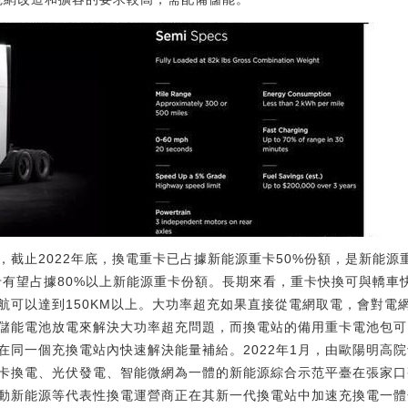
，截止2022年底，換電重卡已占據新能源重卡50%份額，是新能
卡有望占據80%以上新能源重卡份額。長期來看，重卡快換可與轎車快
續航可以達到150KM以上。大功率超充如果直接從電網取電，會對
儲能電池放電來解決大功率超充問題，而換電站的備用重卡電池包可
在同一個充換電站內快速解決能量補給。2022年1月，由歐陽明高
卡換電、光伏發電、智能微網為一體的新能源綜合示范平臺在張家口
動新能源等代表性換電運營商正在其新一代換電站中加速充換電一體