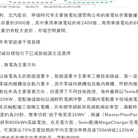
利、北汽藍谷、寧德時代等主要換電站運營商公布的換電站存量數據，
站存量約3000座，其中乘用車換電站約有2400個，商用車換電站約
站數量仍有較大差距，市場空間廣闊。
5年有望超過千億規模
，雙碳目標指引下已成新能源主流選擇
徑，換電為主要方向
以換電為主的新能源重卡，新能源重卡主要有三條技術路線。第一是
零碳內燃機混合動力重卡，其中零碳內燃機包括氫內燃機、甲醇內燃
化作為主要發展方向，但選擇了不同技術路徑。海外廠商以Tesla為
120KW，需配備儲能站以減輕對電網沖擊，而國內電動重卡領域換
信息，其后軸配備三個獨立電機，共有標準續航和長續航兩款車型，滿載時可
約為20秒。整車功耗“低于每英里2kWh”，根據《MasterPlanP
鐵鋰和800kWh高鎳電池。在充電方面，Semi配備MegaCharger
可測算出70%充電狀態的平均充電功率將高達700kW或1120kW
對電網改造和擴容的要求較高，需配備儲能。