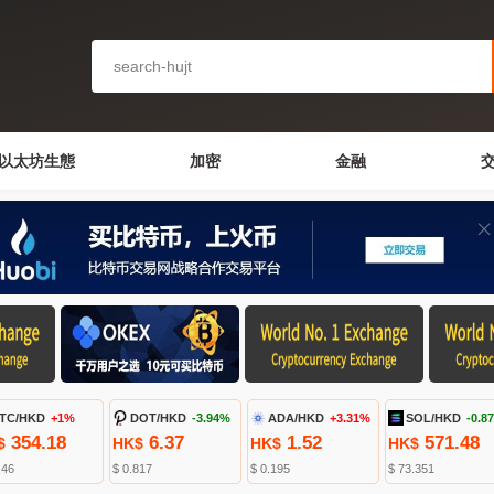
以太坊生態
加密
金融
TC/HKD
+1%
DOT/HKD
-3.94%
ADA/HKD
+3.31%
SOL/HKD
-0.8
354.18
6.37
1.52
571.48
$
HK$
HK$
HK$
.46
$ 0.817
$ 0.195
$ 73.351