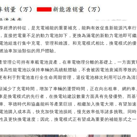
享經濟的特征，是充電補能的重要補充，能夠有效促進新能源汽車行
，直接把電量不足的動力電池卸下，更換為滿電的新動力電池即可繼
電池組進行集中充電、管理和維護。和充電模式相比，換電模式的優
燃油車加油類似的用戶體驗。
資產管理公司持有車載電池資產，在車電物理分離的基礎上，一方面
換高性能電池以保持車輛的高續航體驗，不會被因電池衰減而導致的
司更有利于對電池進行全生命周期管理，退役電池梯次利用可以作為清
明顯減少了充電時間，增加了車輛的運營時間，正在向出租車、網約
汽車是換電模式的先行者，在換電站建設數量方面具有先發優勢。而基于
車、寧德時代和協鑫能科等產業巨頭，相繼加入換電大潮，有望加速
電池購入成本高，快充加快電池損耗，慢充效率低等諸多挑戰。同時
性及更快換電速度；因此，換電模式正有望成為重要的補能形式之一