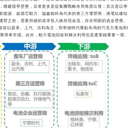
，構建競爭壁壘，后者更多是從集團戰略布局角度出發；其次是以寧
新能源、啟源芯動力、協鑫能科為代表的第三方運營商，換電站建站
運營之前，需要持續的資本投入維持現金流，存在明顯的資金壁壘。
端當前以蔚來、上汽、吉利為主，而寧德時代重點布局的巧克力電池和
高的乘用車市場。此外，動力電池回收和梯次利用也是產業鏈重要一環