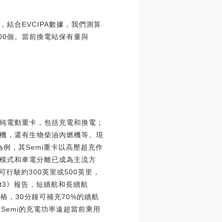
結合EVCIPA數據，我們測算
600個。當前換電站保有量與
純電動重卡，包括充電和換電；
機，還有生物柴油內燃機等。現
例，其Semi重卡以高壓超充作
電模式和車電分離已成為主流方
行駛約300英里或500英里，
art3》報告，短續航和長續航
充電樁，30分鐘可補充70%的續航
，Semi的充電功率遠超當前乘用