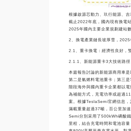
根據啟源芯動力、玖行能源、吉
截止2022年底，國內現有換電
2025年國內主要企業規劃建
2、換電產業鏈長坡厚雪，202
2.1、重卡換電：經濟性良好
2.1.1、新能源重卡3大技術路
本篇報告討論的新能源商用車是
第二是氫燃料電池重卡；第三是
階段海外與國內重卡企業都以電動
為補能方式，充電功率或超過1
案。根據TeslaSemi官網
滿載重量超過37噸，百公里加速度
Semi分別采用了500kWh磷酸
里程，結合充電時間和電池容量，
車800V高壓平臺充電水平，