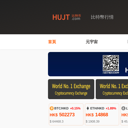
比特幣行情
首頁
元宇宙
BTC/HKD
+0.15%
ETH/HKD
+1.89%
L
502273
14868
HK$
HK$
HK
$ 64468.3
$ 1908.39
$ 45