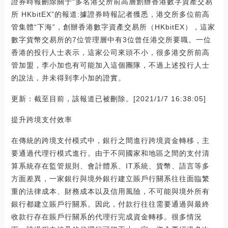
證券時報刪除關于“多名港交所前高層創辦香港數字資產交易
所 HKbitEX”的報道:據證券時報記者獲悉，港交所多位前高
管集體“下海”，創辦香港數字資產交易所（HKbitEX），這家
數字貨幣交易所的7位管理層中有3位曾任港交所要職。一位
香港的投行人士表示，這家公司來頭不小，很多港交所前高
管加盟，李小加也有可能加入這個團隊，不過上述投行人士
的說法，并未得到李小加的證實。
更新：截至目前，該報道已被刪除。[2021/1/7 16:38:05]
提升跨境支付效率
在傳統的跨境支付模式中，銀行之間進行跨境資金轉移，主
要通過代理行模式進行。由于不同國家和地區之間的支付清
算系統存在監管規則、會計體系、IT系統、貨幣、語言等多
方面差異，一家銀行與境外銀行建立賬戶行關系往往面臨繁
重的法律成本、財務成本以及信用風險，不可能與境外所有
銀行都建立賬戶行關系。因此，付款行往往需要通過與最終
收款行存在賬戶行關系的代理行完成資金轉移。很多情況