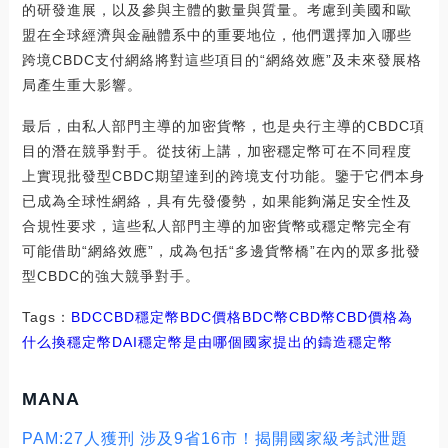
的研發進展，以及參與主體的數量與質量。考慮到美國和歐
盟在全球經濟與金融體系中的重要地位，他們選擇加入哪些
跨境CBDC支付網絡將對這些項目的“網絡效應”及未來發展格
局產生重大影響。
最后，由私人部門主導的加密貨幣，也是央行主導的CBDC項
目的潛在競爭對手。從技術上講，加密穩定幣可在不同程度
上實現批發型CBDC期望達到的跨境支付功能。鑒于它們本身
已成為全球性網絡，具有先發優勢，如果能夠滿足安全性及
合規性要求，這些私人部門主導的加密貨幣或穩定幣完全有
可能借助“網絡效應”，成為包括“多邊貨幣橋”在內的眾多批發
型CBDC的強大競爭對手。
Tags：
BDC
CBD
穩定幣BDC價格
BDC幣CBD幣
CBD價格為
什么換穩定幣DAI
穩定幣是由哪個國家提出的
鑄造穩定幣
MANA
PAM:27人獲刑 涉及9省16市！揭開國家級考試泄題