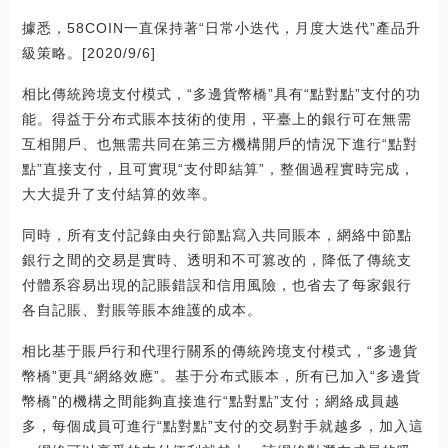
據悉，58COIN一直保持著“日常小迭代，月度大迭代”產品升
級策略。[2020/9/6]
相比傳統跨境支付模式，“多邊貨幣橋”具有“點對點”支付的功
能。得益于分布式賬本技術的使用，平臺上的銀行可在無需
互相開戶、也無需共同在第三方機構開戶的情況下進行“點對
點”直接支付，且可實現“支付即結算”，整個過程實時完成，
大大提升了支付結算的效率。
同時，所有支付記錄由央行節點寫入共同賬本，網絡中節點
銀行之間的交易是實時、透明和不可篡改的，降低了傳統支
付體系容易出現的記賬錯誤和信用風險，也省去了每家銀行
各自記賬、對賬等賬本維護的成本。
相比基于賬戶行和代理行關系的傳統跨境支付模式，“多邊貨
幣橋”更具“網絡效應”。基于分布式賬本，所有已加入“多邊貨
幣橋”的機構之間能夠直接進行“點對點”支付；網絡成員越
多，每個成員可進行“點對點”支付的交易對手就越多，加入這