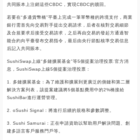
共同賬本上注銷這些CBDC，實現CBDC的贖回。
若要在“多邊貨幣橋”平臺上完成一筆單幣種的跨境支付，商業
銀行需首先向交易對手提出交易請求，后者在核對交易細節
及合規要求后接受交易請求，之后再由交易的發起方通過智
能合約向平臺發布交易指令，最后由央行節點核準交易信息
后記入共同賬本。
SushiSwap上線“多鏈擴展基金”等5個提案治理投票:官方消
息，SushiSwap上線5個提案治理投票：
1. 多鏈擴展基金：為了維護和擴展到更廣泛的側鏈和第二層
解決方案列表，該提案建議將5個基點費用中的2%橋接給
SushiBar進行運營管理。
2. oSushi Signal：將進行后續的規格和參數調整。
3. Sushi Samurai：正在申請資助以幫助用戶解決問題、創
建多語言客戶服務門戶等。