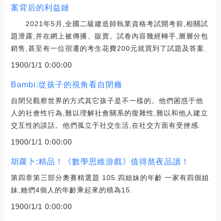
案背后的利益鏈
2021年5月,全國二級建造師執業資格考試開考前,相關試
題泄露,并在網上被傳播、販賣。試卷內容幾經轉手,層層分包
銷售,甚至有一位宿遷的考生花費200元就買到了試題及答案.
1900/1/1 0:00:00
Bambi:從孩子的視角看自閉癥
自閉兒觀察世界的方式其它孩子是不一樣的。他們困惑于他
人的社會性行為,難以理解社會關系的復雜性,難以和他人建立
交互性的談話。他們孤立于社交生活,在社交方面有受挫感.
1900/1/1 0:00:00
胡蘿卜:精品！《數學思維游戲》值得熬夜品讀！
第四章第三部分奧賽精選題 105.四姐妹的年齡 一家有四個姐
妹,她們4個人的年齡乘起來的積為15.
1900/1/1 0:00:00