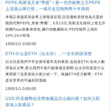
PEPE:馬斯克又來“帶貨”！新一代空氣幣之王PEPE
上演過山車行情，一個月走完狗狗幣十年路程
本報記者趙奕胡金華上海報道近期,以悲傷蛙表情包為主題的
模因代幣PEPE,席卷“幣圈”。5月13日,馬斯克在推特上發文并
附圖Pepe形象表情包,據行情數據顯示,PEPE隨即上漲約
10%,24小時漲.
1900/1/1 0:00:00
ETH:什么是ETH（以太坊），一文全部說清楚
以太坊是我們平常交易等最常見的東西,也就是ETH,也有人翻
譯為以太幣,那么我們不能只顧著做交易啊,以太坊到底是什么
東西呢？這里來給大家介紹一下。根據ETH官方解釋：ETH
是全世界的可編程區塊鏈.
1900/1/1 0:00:00
USD:抖音錢幣紀念幣收藏品怎么報白呢？如何入駐
基地上架產品？