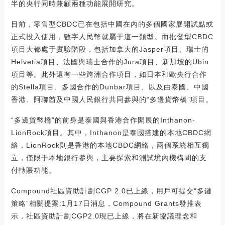
半的央行同時兼顧兩種功能展開研究。
目前，零售型CBDC已在包括中國在內的多個國家展開試點或
正式投入使用，數字人民幣就屬于這一類型。而批發型CBDC
項目大都處于實驗階段，包括加拿大的Jasper項目、瑞士的
Helvetia項目、法國與瑞士合作的Jura項目、新加坡的Ubin
項目等。此外還有一些跨洲合作項目，如日本和歐央行合作
的Stella項目、多國合作的Dunbar項目、以及由泰國、中國
香港、阿聯酋及中國人民銀行共同參與的“多邊貨幣橋”項目。
“多邊貨幣橋”的前身是泰國與香港合作開展的Inthanon-
LionRock項目。其中，Inthanon是泰國搭建的本地CBDC網
絡，LionRock則是香港的本地CBDC網絡，兩個系統相互獨
立，僅限于本地銀行參與，主要探索和測試境內機構間的支
付轉賬功能。
Compound社區資助計劃CGP 2.0已上線，用戶可提交“多鏈
策略”相關提案:1月17日消息，Compound Grants發推表
示，社區資助計劃CGP2.0現已上線，將在新協議理念和