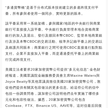
“多邊貨幣橋”是基于分布式賬本技術建立的多邊跨境支付平
臺，所有參與者使用一個同步、實時更新的賬本。
該平臺采用單一系統架構，參與國家/地區的中央銀行與商業
銀行可直接接入該平臺。中央銀行負責管理本地合資格商業
銀行的加入及退出、發行及贖回本幣CBDC、監管本地商業銀
行及涉及本幣CBDC的交易活動、核準并記錄平臺上的交易以
及維護共同賬本；商業銀行之間可使用CBDC直接進行點對點
支付。企業不直接加入平臺，而是通過委托平臺上的商業銀
行完成跨境支付。
美國立法者要求20家加密貨幣公司提供“多元化信息”:金色財
經報道，美國眾議院金融服務委員會主席Maxine Waters與
Joyce Beatty等其他眾議員致信美國20家加密貨幣公司，敦
促他們提供有關其包容做法的更多信息。給這些公司的信中
包括一份調查問卷，讓加密公司說明他們去年實施了哪些多
元化和包容性做法。據悉，20家加密貨幣公司包含
Coinbase、FTX、Binance.US、AAVE等。這封信最后回復