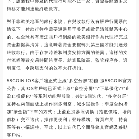
下，該過程中涉及的代理行可能不止一家，資金要經過多次
轉移才能到達最終收款方。
對于非歐美地區的銀行來說，在與收款行沒有賬戶行關系的
情況下，付款行往往需要通過居于美元或歐元清算體系中心
的、在全球具有廣泛賬戶行網絡的歐美銀行作為代理行完成
資金劃撥與清算，這意味著資金要輾轉到第三國才能到達最
終收款行。由于存在時差和制度安排方面的差異，這樣的支
付流程導致交易時間跨度長、結算風險高、監管程序多、透
明度低，令跨境支付的效率大打折扣。
58COIN IOS客戶端正式上線“多空分屏”功能:據58COIN官方
公告，其IOS客戶端已正式上線\"多空分屏\"\"下單優化\"\"止
盈止損優化\"等系列功能與服務，共計6個迭代。“多空分屏”
支持在兩個面板上操作開多開空，減少誤操作；季度合約增
加“按金額”下單的方式；止盈止損參照切換（指數價格、場內
價格）交互迭代，操作更便利；登錄模塊、首頁布局、持倉
區等有小幅調整。至此，以上迭代已全面登錄其官網及移動
客戶端。