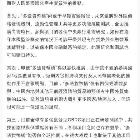
而對人民幣國際化產生實質性的推動。
首先，“多邊貨幣橋”尚處于早期實驗階段，未來還將對外匯價
格發現機制、流動性管理工具等更多功能展開測試，全面推
廣尚需時日。參與項目的各個中央銀行還需研究，如何在遵
守本國監管框架的情況下將該平臺與現有的貨幣與金融體系
無縫對接，以確保本國金融體系的穩定。此類研究和測試也
可能曠日持久。
其次，即便“多邊貨幣橋”得以盡快推廣，由于該平臺的參與國
家/地區數量有限，短期內它對跨境支付及人民幣國際化的推
動作用不會很明顯。目前，“多邊貨幣橋”僅有四個經濟體參
與，中國內地與其他三個經濟體的貿易總額僅占中國外貿總
額的12%。雖然該項目有潛力吸引更多國家/地區加入，但這
很可能是一個漫長的過程。
第三，目前全球有多個批發型CBDC項目正在研發測試中，其
技術路徑與側重點各有不同，各個項目之間也存在競爭。“多
邊貨幣橋”能否向全球推廣，在很大程度上也取決于其他項目