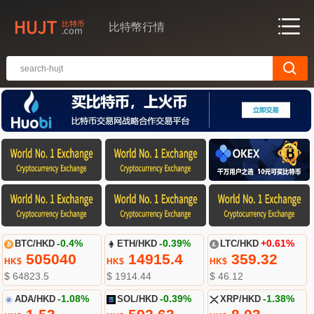
比特幣行情
BTC/HKD
-0.4%
ETH/HKD
-0.39%
LTC/HKD
+0.61%
505040
14915.4
359.32
HK$
HK$
HK$
$ 64823.5
$ 1914.44
$ 46.12
ADA/HKD
-1.08%
SOL/HKD
-0.39%
XRP/HKD
-1.38%