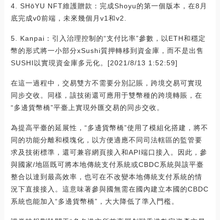
4. SHōYU NFT維護贈款：完成Shoyu的第一個版本，在8月
底完成v0前端，未來幾個月v1和v2.
5. Kanpai：引入治理控制的“支付比率”參數，以ETH和穩定
幣的形式將一小部分xSushi質押轉移到資金庫，而不是出售
SUSHI以實現資金庫多元化。[2021/8/13 1:52:59]
在這一過程中，交易雙方不需要分別記賬，跨境交易可實現
同步交收。同樣，該技術還可應用于雙幣種的跨境轉賬，在
“多邊貨幣橋”平臺上實現外匯交易的同步交收。
為提高平臺的延展性，“多邊貨幣橋”使用了模組化搭建，將不
同的功能分離和模塊化，以方便適應不同司法轄區的監管要
求及技術標準，還可兼容網頁接入和API端口接入。因此，參
與國家/地區既可將本地傳統支付系統或CBDC系統與該平臺
整合以達到最高效率，也可在不改變本地傳統支付系統的情
況下直接接入。這意味著參與國無需在國內建立本國的CBDC
系統也能加入“多邊貨幣橋”，大大降低了準入門檻。