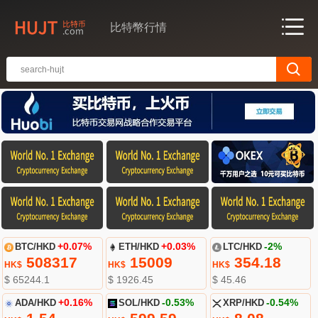
比特幣行情
BTC/HKD
+0.07%
ETH/HKD
+0.03%
LTC/HKD
-2%
508317
15009
354.18
HK$
HK$
HK$
$ 65244.1
$ 1926.45
$ 45.46
ADA/HKD
+0.16%
SOL/HKD
-0.53%
XRP/HKD
-0.54%