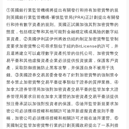
①英國銀行業監管機構將提出有關發行和持有加密貨幣的規
則英國銀行業監管機構-審慎監管局(PRA)正計劃提出有關發
行和持有數字資產的規則。英國正試圖加強其對加密貨幣的
態度，包括穩定幣和其他可能對金融穩定構成風險的數字結
算資產。②美國伊利諾伊州將效仿紐約制定加密貨幣監管制
度要求加密貨幣公司尋求類似于紐約BitLicense的許可，并
且還將建立可以處理數字資產托管的信托公司。加密貨幣交
易平臺和其他虛擬資產企業必須提供投資披露，保護客戶資
產，采取防御措施防止黑客攻擊，并保護自身不被用于洗
錢。③美國證券交易居委會發布了針對加密貨幣的強制禁令
禁令禁止加密貨幣交易平臺從事類似于證券的質押業務。④
加拿大證券管理局加強對加密資產交易平臺的監管加拿大證
券管理局要求目前在加拿大運營的加密資產交易平臺須提供
預注冊承諾以加強對投資者的保護。⑤迪拜監管新規要求加
密公司必須獲得授權和相關許可迪拜新虛擬資產規則手冊
稱，加密公司必須獲得授權和相關許可才能在迪拜運營。⑥
英國制定監管加密貨幣行業的計劃英國政府提出了一系列措