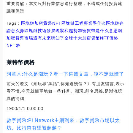
重要提醒：本文只對行業信息進行整理，不構成任何投資建
議和保證
Tags：
區塊鏈
加密貨幣
NFT區塊鏈工程專業學什么
區塊鏈存
證怎么弄
區塊鏈技術發展現狀和趨勢加密貨幣是什么意思啊
加密貨幣市場還有未來嗎知乎
全球十大加密貨幣NFT價格
NFT幣
萊特幣價格
阿童木:什么是潮玩？看一下這篇文章，說不定就懂了
前天的發文《潮玩界“黑話”,你知道幾個？》有朋友留言,表示
看不懂,今天就簡單地做一些科普。潮玩,顧名思義,是潮流玩
具的簡稱.
1900/1/1 0:00:00
數字貨幣:Pi Network主網到來：數字貨幣市場以太
坊、比特幣有望被超越？