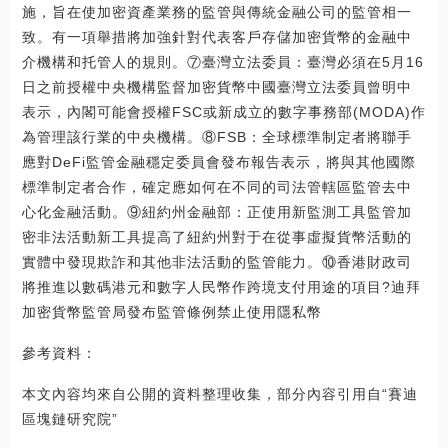
施，旨在使加密資產業務的監管與傳統金融公司的監管相一
致。有一項舉措將加強針對代表客戶存儲加密貨幣的金融中
介機構和托管人的規則。⑦臺灣立法委員：臺灣必須在5月16
日之前授權中央機構監督加密貨幣中國臺灣立法委員曾明中
表示，內閣可能會授權FSC或新成立的數字事務部(MODA)作
為管理該行業的中央機構。⑧FSB：全球標準制定者將聯手
應對DeFi監管金融穩定委員會發布報告表示，將與其他國際
標準制定者合作，確定應如何在不同的司法管轄區監管去中
心化金融活動。⑨紐約州金融部：正使用新監測工具監管加
密非法活動新工具提高了紐約州對于在從事虛擬貨幣活動的
實體中發現欺詐和其他非法活動的監管能力。⑩香港財政司
將推進以數碼港元和數字人民幣作跨境支付用途的項目?迪拜
加密貨幣監管局發布監管條例禁止使用隱私幣
參考資料：
本文內容均來自公開的資料整理收集，部分內容引用自“賽迪
區塊鏈研究院”