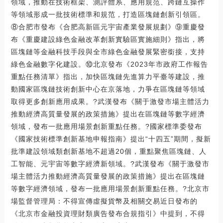
領域，推動在技術框架、測評體系、應用規范、跨鏈互操作
等領域形成一批技術標準和規范，打造區塊鏈創新引領區。
⑧合肥市發布《合肥高新區元宇宙產業發展規劃》⑨重慶發
布《重慶建設綠色金融改革創新實驗區實施細則》指出，將
區塊鏈等金融科技手段與全市綠色金融發展緊密銜接，支持
綠色金融數字化建設。⑩北京發布《2023年市政府工作報告
重點任務清單》指出，加快區塊鏈先進算力平臺等建設，推
動國家區塊鏈技術創新中心在京落地，力爭在區塊鏈等領域
取得更多創新應用成果。?武漢發布《關于激發市場主體活力
推動經濟高質量發展的政策措施》提出在區塊鏈等數字經濟
領域，發布一批應用場景創新重點任務。?國家標準委發布
《國家技術標準創新基地申報指南》提出“十四五”期間，擬新
批準建設領域類創新基地不超過20個，重點聚焦區塊鏈、人
工智能、元宇宙等數字經濟新領域。?武漢發布《關于激發市
場主體活力推動經濟高質量發展的政策措施》提出在區塊鏈
等數字經濟領域，發布一批應用場景創新重點任務。?北京市
場監督管理局：不得宣傳虛擬貨幣及相關交易近日發布的
《北京市金融投資理財類廣告發布合規指引》中提到，不得