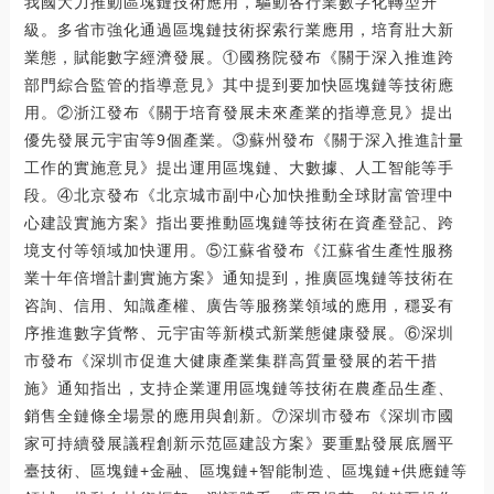
我國大力推動區塊鏈技術應用，驅動各行業數字化轉型升
級。多省市強化通過區塊鏈技術探索行業應用，培育壯大新
業態，賦能數字經濟發展。①國務院發布《關于深入推進跨
部門綜合監管的指導意見》其中提到要加快區塊鏈等技術應
用。②浙江發布《關于培育發展未來產業的指導意見》提出
優先發展元宇宙等9個產業。③蘇州發布《關于深入推進計量
工作的實施意見》提出運用區塊鏈、大數據、人工智能等手
段。④北京發布《北京城市副中心加快推動全球財富管理中
心建設實施方案》指出要推動區塊鏈等技術在資產登記、跨
境支付等領域加快運用。⑤江蘇省發布《江蘇省生產性服務
業十年倍增計劃實施方案》通知提到，推廣區塊鏈等技術在
咨詢、信用、知識產權、廣告等服務業領域的應用，穩妥有
序推進數字貨幣、元宇宙等新模式新業態健康發展。⑥深圳
市發布《深圳市促進大健康產業集群高質量發展的若干措
施》通知指出，支持企業運用區塊鏈等技術在農產品生產、
銷售全鏈條全場景的應用與創新。⑦深圳市發布《深圳市國
家可持續發展議程創新示范區建設方案》要重點發展底層平
臺技術、區塊鏈+金融、區塊鏈+智能制造、區塊鏈+供應鏈等