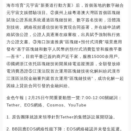
海市培育“元宇宙”新賽道行動方案》后，首個落地的數字融合
元宇宙文娛體驗項目。②廣州上線粵港澳大灣區首個區塊鏈
賦強公證系統系統通過區塊鏈技術、數字簽名技術，活體識
別技術、網絡視頻通信技術等實現合同簽署，并在線申請網
絡賦強公證，公證人員逐漸在線審核，出具賦予強制執行效
力公證文書。③海口加速推廣“區塊鏈+預付式消費”場景應用
發布“基于區塊鏈和數字人民幣的預付式消費監管和服務平臺
—吾卡”，目前平臺已簽約商戶近千家，服務15000余用戶。
④國網浙江依托區塊鏈技術開展綠電追蹤溯源，全額發放綠
電消費憑證⑤江漢法院首次運用區塊鏈技術化解糾紛武漢市
江漢區法院金融審判庭首次運用“區塊鏈技術”，成功化解一起
因線上貸款合同引發的金融糾紛。
金色午報 | 2月25日午間重要動態一覽:7:00-12:00關鍵詞：
Tether、EOS網絡、Cosmos、YouTube
1. 原告團隊就誰來領導針對Tether的集體訴訟展開辯論。
2. BB回應EOS網絡性能下降：EOS網絡確認并未發生延遲。