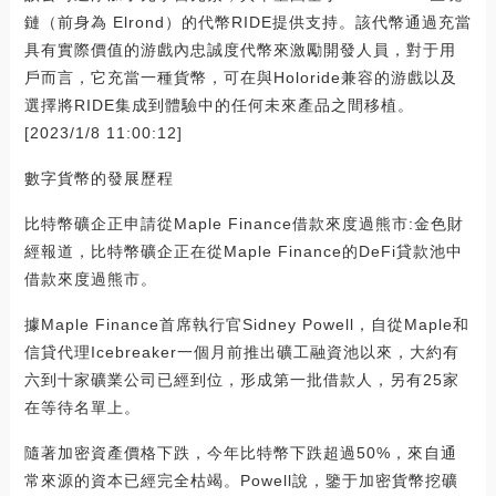
鏈（前身為 Elrond）的代幣RIDE提供支持。該代幣通過充當
具有實際價值的游戲內忠誠度代幣來激勵開發人員，對于用
戶而言，它充當一種貨幣，可在與Holoride兼容的游戲以及
選擇將RIDE集成到體驗中的任何未來產品之間移植。
[2023/1/8 11:00:12]
數字貨幣的發展歷程
比特幣礦企正申請從Maple Finance借款來度過熊市:金色財
經報道，比特幣礦企正在從Maple Finance的DeFi貸款池中
借款來度過熊市。
據Maple Finance首席執行官Sidney Powell，自從Maple和
信貸代理Icebreaker一個月前推出礦工融資池以來，大約有
六到十家礦業公司已經到位，形成第一批借款人，另有25家
在等待名單上。
隨著加密資產價格下跌，今年比特幣下跌超過50%，來自通
常來源的資本已經完全枯竭。Powell說，鑒于加密貨幣挖礦