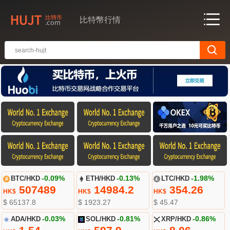
比特幣行情
BTC/HKD
-0.09%
ETH/HKD
-0.13%
LTC/HKD
-1.98%
507489
14984.2
354.26
HK$
HK$
HK$
$ 65137.8
$ 1923.27
$ 45.47
ADA/HKD
-0.03%
SOL/HKD
-0.81%
XRP/HKD
-0.86%