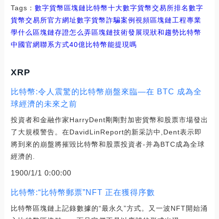
Tags：
數字貨幣
區塊鏈
比特幣十大數字貨幣交易所排名
數字
貨幣交易所官方網址
數字貨幣詐騙案例視頻區塊鏈工程專業
學什么
區塊鏈存證怎么弄
區塊鏈技術發展現狀和趨勢比特幣
中國官網聯系方式
40億比特幣能提現嗎
XRP
比特幣:令人震驚的比特幣崩盤來臨—在 BTC 成為全
球經濟的未來之前
投資者和金融作家HarryDent剛剛對加密貨幣和股票市場發出
了大規模警告。在DavidLinReport的新采訪中,Dent表示即
將到來的崩盤將摧毀比特幣和股票投資者-并為BTC成為全球
經濟的.
1900/1/1 0:00:00
比特幣:“比特幣郵票”NFT 正在獲得序數
比特幣區塊鏈上記錄數據的“最永久”方式。又一波NFT開始涌