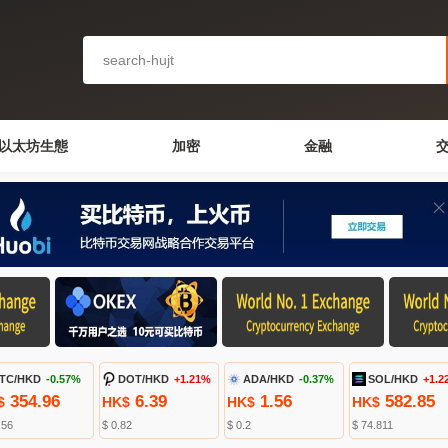
以太坊生態
加密
金融
TC/HKD
-0.57%
DOT/HKD
+1.21%
ADA/HKD
-0.37%
SOL/HKD
+1.2
354.96
6.39
1.56
582.85
$
HK$
HK$
HK$
.56
$ 0.82
$ 0.2
$ 74.811