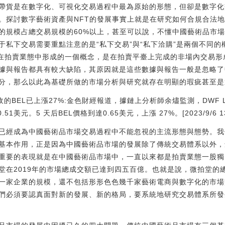
帶貨是在數字化、可視化交易過程中最為原始的形態，但卻是數字化
。探討數字藝術資產與NFT的發展事實上就是在研究如何合規合法
的規模占總交易規模的60%以上，甚至可以說，不懂中國藝術品市
私下交易需要重點注意的是“私下交易”與“私下洽購”是兩個不同的
是在拍賣業態中形成的一個概念，是在拍賣平臺上完成的非場內交易
據與報告都具有較大缺陷，其原因就是這些數據與報告一般是忽略了
分，那么以此為基礎所做的市場分析與研究就存在明顯的瑕疵甚至是
col接收的BEL已上漲27%:金色財經報道，據鏈上分析師余燼監測，DWF Labs
1美元。5 天后BEL價格到達0.65美元，上漲 27%。[2023/9/6 13:
已經成為中國藝術品市場交易過程中不能忽視的主流形態與態勢。我
基本作用，正是因為中國藝術品市場的發展除了傳統交易體系以外，
重要的表現就是在中國藝術品市場中，一直以來都是拍賣業態一股獨
堂在2019年的市場總成交額已達到四五百億。也就是說，微拍堂的
一家企業的規模，還不包括形形色色幾千家藝術電商與數字化的市場
們必須要認真面對新的發展、新的格局，要系統地研究交易體系所發