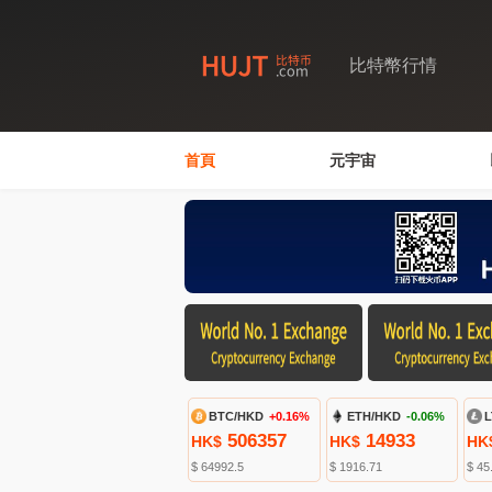
比特幣行情
首頁
元宇宙
BTC/HKD
+0.16%
ETH/HKD
-0.06%
L
506357
14933
HK$
HK$
HK
$ 64992.5
$ 1916.71
$ 45