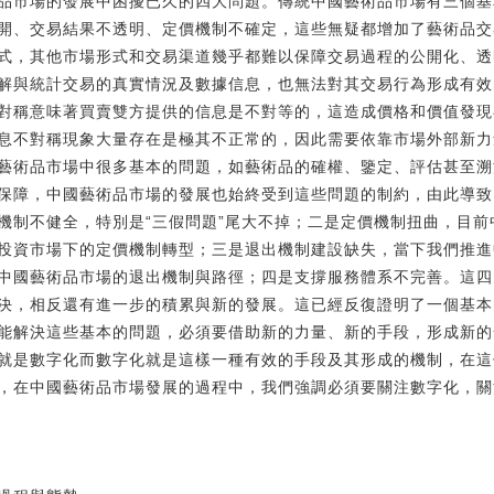
品市場的發展中困擾已久的四大問題。傳統中國藝術品市場有三個基
開、交易結果不透明、定價機制不確定，這些無疑都增加了藝術品交
式，其他市場形式和交易渠道幾乎都難以保障交易過程的公開化、透
解與統計交易的真實情況及數據信息，也無法對其交易行為形成有效
對稱意味著買賣雙方提供的信息是不對等的，這造成價格和價值發現
息不對稱現象大量存在是極其不正常的，因此需要依靠市場外部新力
藝術品市場中很多基本的問題，如藝術品的確權、鑒定、評估甚至溯
保障，中國藝術品市場的發展也始終受到這些問題的制約，由此導致
機制不健全，特別是“三假問題”尾大不掉；二是定價機制扭曲，目
投資市場下的定價機制轉型；三是退出機制建設缺失，當下我們推進
中國藝術品市場的退出機制與路徑；四是支撐服務體系不完善。這四
決，相反還有進一步的積累與新的發展。這已經反復證明了一個基本
能解決這些基本的問題，必須要借助新的力量、新的手段，形成新的
就是數字化而數字化就是這樣一種有效的手段及其形成的機制，在這
，在中國藝術品市場發展的過程中，我們強調必須要關注數字化，關