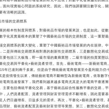
新時期中國藝術品市場發展的研究中忽視了對數字化發展趨勢的關注
，面向現實核心問題的系統研究。因此，我們強調要關注數字化，關
要有清晰的認識。
品市場的交易體系
展的根本性制度與體系，對藝術品市場的發展來說，也是如此。從數
數字化其實最根本的重塑了中國藝術品市場的交易制度，這一重塑最
場交易體系的重大變化，重塑了中國藝術品市場發展的內在規律。中
，二是與傳統交易體系相對應的創新性交易體系，三是數態化交易或
主要包括三大板塊，即一級市場的畫廊業態，二級市場的拍賣業態以
臺化交易與平臺化+藝術資產管理。首先，藝術電商——新藝術電商
015年已達到兩千多家。但是由于傳統藝術電商發展至今盈利能力仍
年，尤其是疫情發生以來，傳統藝術電商不斷轉型為新藝術電商，依靠數
術電商迅速發展下，我們看到越來越多電商尤其是大的電商平臺逐漸
。主要包括傳統平臺化交易，基于藝術品綜合性服務平臺的交易，平
中，人們資產配置、資產管理與財富管理需求不斷增長，因此需要基
足人們日趨增長、日益多元的需求。再次，平臺化+藝術資產管理。
品理財、藝術資產配置及藝術財富管理等業態。第三，數態化交易或