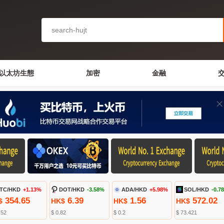
以太坊生態
加密
金融
TC/HKD
+1.13%
DOT/HKD
-3.58%
ADA/HKD
+5.98%
SOL/HKD
-0.7
354.65
6.39
1.56
572.02
$
HK$
HK$
HK$
.52
$ 0.82
$ 0.2
$ 73.421