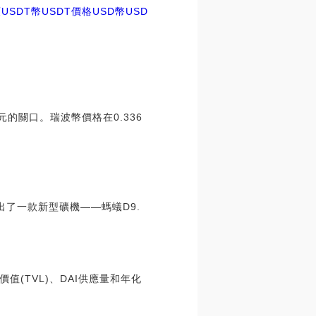
USDT幣
USDT價格USD幣
USD
元的關口。瑞波幣價格在0.336
出了一款新型礦機——螞蟻D9.
價值(TVL)、DAI供應量和年化