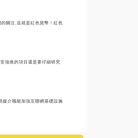
們的關注,這就是紅色貨幣！紅色
鬧,必安強推的項目還是要仔細研究
易媒介職能加強互聯網基礎設施