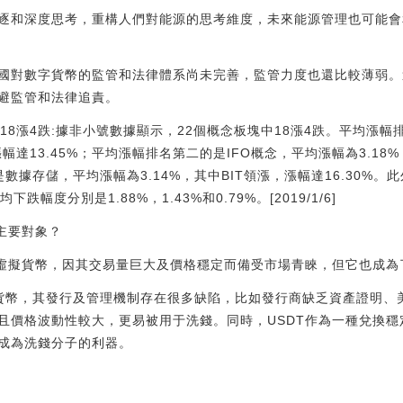
逐和深度思考，重構人們對能源的思考維度，未來能源管理也可能會
國對數字貨幣的監管和法律體系尚未完善，監管力度也還比較薄弱。
避監管和法律追責。
塊中18漲4跌:據非小號數據顯示，22個概念板塊中18漲4跌。平均漲
漲幅達13.45%；平均漲幅排名第二的是IFO概念，平均漲幅為3.18
是數據存儲，平均漲幅為3.14%，其中BIT領漲，漲幅達16.30%
跌幅度分別是1.88%，1.43%和0.79%。[2019/1/6]
主要對象？
的虛擬貨幣，因其交易量巨大及價格穩定而備受市場青睞，但它也成為
虛擬貨幣，其發行及管理機制存在很多缺陷，比如發行商缺乏資產證明
且價格波動性較大，更易被用于洗錢。同時，USDT作為一種兌換
成為洗錢分子的利器。