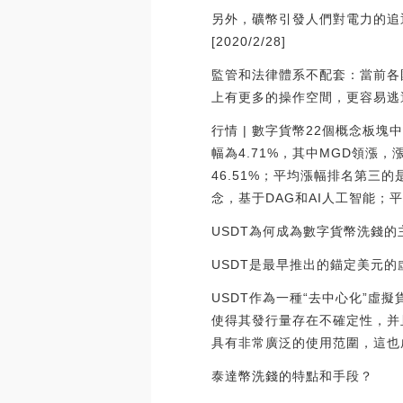
另外，礦幣引發人們對電力的追
[2020/2/28]
監管和法律體系不配套：當前各
上有更多的操作空間，更容易逃
行情 | 數字貨幣22個概念板
幅為4.71%，其中MGD領漲，
46.51%；平均漲幅排名第三的
念，基于DAG和AI人工智能；平均下
USDT為何成為數字貨幣洗錢的
USDT是最早推出的錨定美元
USDT作為一種“去中心化”
使得其發行量存在不確定性，并
具有非常廣泛的使用范圍，這也
泰達幣洗錢的特點和手段？