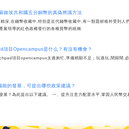
華蘇維埃共和國五分銅幣的真偽辨識方法
精深,在錢幣收藏中,特別是近代錢幣收藏中,有一類題材格外受到人
產黨領導的紅色政權發行的各種貨幣的統稱.
pad項目Opencampus是什么？有沒有機會？
chpad項目opencampus太過匆忙,準備稍顯不足；玩過玩,鬧歸
介職能的發展，可提出哪些政策建議？
發展？為此提出以下建議。 一、提升注意力配置水平,鞏固人民幣交