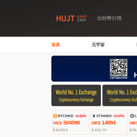
比特幣行情
首頁
元宇宙
BTC/HKD
+0.52%
ETH/HKD
+2.07%
L
504098
14894
HK$
HK$
HK
$ 64702.6
$ 1911.74
$ 45