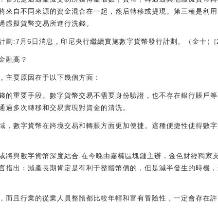
將來自不同來源的資金混合在一起，然后轉移或提現。第三種是利用
過虛擬貨幣交易所進行洗錢。
7月6日消息，印尼央行繼續實施數字貨幣發行計劃。（金十）[2022/7
金融高？
，主要原因在于以下幾個方面：
錢的重要手段。數字貨幣交易不需要身份驗證，也不存在銀行賬戶等
通過多次轉移和交易實現對資金的清洗。
域，數字貨幣在跨境交易和轉賬方面更加便捷。這種便捷性使得數字
或將與數字貨幣深度結合:在今晚由嘉楠區塊鏈主辦，金色財經獨家支持
言指出：減產長期肯定是有利于整體幣價的，但是減半發生的時機，
，而且行業的從業人員整體都比較年輕和富有冒險性，一定會存在許