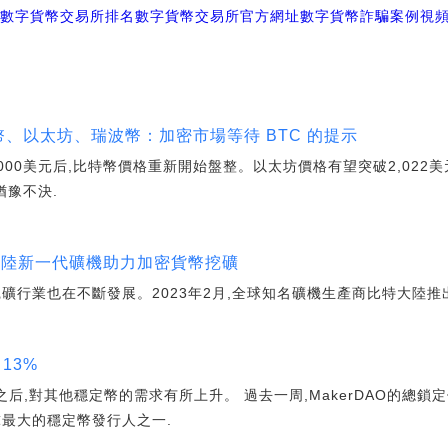
大數字貨幣交易所排名
數字貨幣交易所官方網址
數字貨幣詐騙案例視頻
幣、以太坊、瑞波幣：加密市場等待 BTC 的提示
,000美元后,比特幣價格重新開始盤整。以太坊價格有望突破2,022美
猶豫不決.
特大陸新一代礦機助力加密貨幣挖礦
礦行業也在不斷發展。2023年2月,全球知名礦機生產商比特大陸推
 13%
下降之后,對其他穩定幣的需求有所上升。 過去一周,MakerDAO的總鎖定
球最大的穩定幣發行人之一.