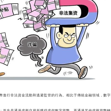
幣進行非法資金流動和逃避監管的行為。相比于傳統金融領域，數字
：首先是通過虛擬交易所獲得虛假數字貨幣，再通過其他虛擬貨幣轉