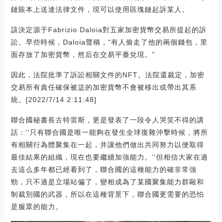
鏈賬本上送達法律文件，現可以使用區塊鏈起訴某人。
該決定源于Fabrizio Daloia對五家加密貨幣交易所提起的訴
訟。早些時候，Daloia聲稱，“有人偷走了他的兩個錢包，里
面存放了加密貨幣，然后在交易平臺兌現。”
因此，法院批準了訴訟相關文件的NFT。法院還裁定，加密
交易所有責任確保被盜的加密貨幣不會被移出或帶出其系
統。[2022/7/14 2:11:48]
聯合國秘書長古特雷斯，更是發表了一段令人哭笑不得的講
話：''只有聯合國是唯一能夠在發生全球復雜沖擊時候，將所
有相關行為體聚集在一起，并讓他們做出共同努力以便取得
最佳結果的組織，現在也要繼續加強能力。''但相信大家在過
去這么多年都已經看到了，聯合國的這種能力的確非常強
勁，只不過是立場站偏了，變相成為了某國聚集能力群毆和
制裁別國的武器，所以在這種背景下，聯合國更需要的恐怕
是服眾的能力。