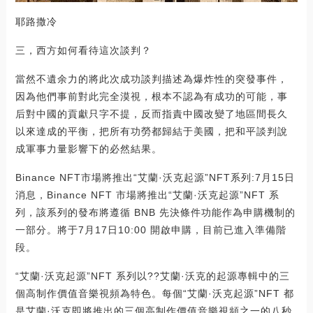
耶路撒冷
三，西方如何看待這次談判？
當然不遺余力的將此次成功談判描述為爆炸性的突發事件，
因為他們事前對此完全漠視，根本不認為有成功的可能，事
后對中國的貢獻只字不提，反而指責中國改變了地區間長久
以來達成的平衡，把所有功勞都歸結于美國，把和平談判說
成軍事力量影響下的必然結果。
Binance NFT市場將推出“艾蘭·沃克起源”NFT系列:7月15日
消息，Binance NFT 市場將推出“艾蘭·沃克起源”NFT 系
列，該系列的發布將遵循 BNB 先決條件功能作為申購機制的
一部分。將于7月17日10:00 開啟申購，目前已進入準備階
段。
“艾蘭·沃克起源”NFT 系列以??艾蘭·沃克的起源專輯中的三
個高制作價值音樂視頻為特色。每個“艾蘭·沃克起源”NFT 都
是艾蘭·沃克即將推出的三個高制作價值音樂視頻之一的八秒