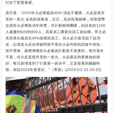
打好了堅實基礎。
孫宇晨：“2023年火必將裁員40%”消息不屬實，火必是熊市
里的一把火:金色財經報道，近日，吳說區塊鏈稱，加密貨幣
交易所火必將取消年終獎，并計劃精簡團隊，由目前的1200
人裁撤到600到800人，高薪員工重新洽談工資結構。即火必
有意再次裁員近40%規模的員工。但火必方面否認了該消
息，記者從火必全球顧問孫宇晨在火必內部的回復中得知，
孫宇晨稱，媒體傳播的火必裁員計劃是不真實的，熊市過冬
不易，但火必是熊市里的一把火。火必最近的業務做的很
好，每日新增達到了行業第一的水平，正是發展的關鍵時
期，相信2023年會更好。”（界面）[2023/1/2 22:20:32]