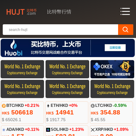
比特幣行情
BTC/HKD
+0.21%
ETH/HKD
+0%
LTC/HKD
-0.59%
506618
14941
354.88
HK$
HK$
HK$
$ 65026.1
$ 1917.75
$ 45.55
ADA/HKD
+0.11%
SOL/HKD
+1.23%
XRP/HKD
+1.09%