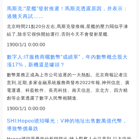
馬斯克:“星艦”發射推遲！馬斯克透露原因，并表示：
過幾天再試……
北京時間21點20分左右,馬斯克發推稱,星艦的壓力閥似乎凍
結了,除非它很快開始運行,否則今天不會發射星艦.
1900/1/1 0:00:00
數字人:IT服務商曬數幣“成績單”，年內數幣概念股大
漲17%，新機還是噱頭？
數幣業務正成為上市公司追逐的一大熱點。北京商報記者注
意到,近期,多家金融系統服務商發布2022年報,神州信息、廣
電運通、科藍軟件、長亮科技、南天信息、京北方、四方精
創等企業透露了數字人民幣相關進.
1900/1/1 0:00:00
SHI:Hopoo琥珀曝光：V神的地址出售數萬億代幣，
導致幣價暴跌
Hopoo琥珀平臺的分析師指出:鏈上觀察人士注意到,以太坊的