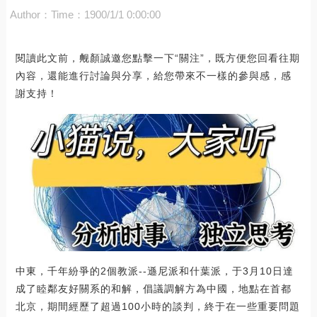
Author：
Time：1900/1/1 0:00:00
閱讀此文前，觍顏誠邀您點擊一下“關注”，既方便您回看往期
內容，還能進行討論與分享，給您帶來不一樣的參與感，感
謝支持！
中東，千年紛爭的2個教派--遜尼派和什葉派，于3月10日達
成了睦鄰友好關系的和解，倡議調解方為中國，地點在首都
北京，期間經歷了超過100小時的談判，終于在一些重要問題