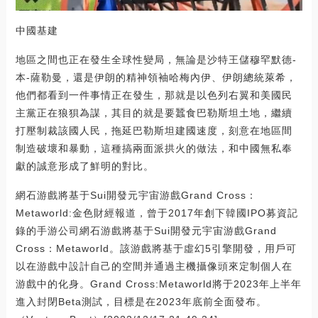
中國基建
地區之間也正在發生全球性變局，無論是沙特王儲穆罕默德-
本-薩勒曼，還是伊朗的精神領袖哈梅內伊、伊朗總統萊希，
他們都看到一件事情正在發生，那就是以色列右翼和美國民
主黨正在狼狽為謀，其目的就是要蠶食巴勒斯坦土地，繼續
打壓制裁該國人民，拖延巴勒斯坦建國速度，刻意在地區間
制造破壞和暴動，這種搞兩面派拱火的做法，和中國無私奉
獻的誠意形成了鮮明的對比。
網石游戲將基于Sui開發元宇宙游戲Grand Cross：
Metaworld:金色財經報道，曾于2017年創下韓國IPO募資記
錄的手游公司網石游戲將基于Sui開發元宇宙游戲Grand
Cross：Metaworld。該游戲將基于虛幻5引擎開發，用戶可
以在游戲中設計自己的空間并通過主機攝像頭來定制個人在
游戲中的化身。Grand Cross:Metaworld將于2023年上半年
進入封閉Beta測試，目標是在2023年底前全面發布。