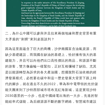
二，為什么中國可以參與并且拉來兩個地緣和歷史背景有重
大矛盾的''刺猬''來到桌面談判？
因為這里面蘊含了巨大的商機，沙伊兩國富含油氣資源，而
缺少基礎建設，而我國在缺油的基礎上，恰好擁有強大的基
建能力，并且可以向他們出口高性價比的商品，和源源不斷
的游客，雙方像齒輪一樣緊扣，正好互相彌補了缺陷。尤其
是以能源轉型為訴求的各大產油國，想擺脫對石油依賴的經
濟發展模式，必然要在碳中和這一歷史發展大背景下跟上時
代的腳步，就在過去不久的2022，華為和中電帶領的光伏儲
能天團來到了沙特西部城市塔布克紅海新城，這是實現沙特
2030愿景的一小步，也是中國綠電出海的一大步，先進的智
能組串式儲能，為后續源源不斷的數字網絡，智慧城市建設