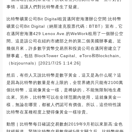
事情，這讓人們對比特幣產生了疑慮。
比特幣礦業公司Bit Digital租賃邁阿密海灘辦公空間:比特幣
礦業公司Bit Digital（納斯達克股票代碼：BTBT）宣布，它
在邁阿密海灘429 Lenox Ave.的WeWork租用了一個辦公空
間。這是該公司在紐約市總部之外的第二個美國辦事處。近
幾個月來，許多數字貨幣交易所和投資公司在邁阿密建立了
辦事處，包括 BlockTower Capital、eToro和Blockchain。
（bizjournals）[2021/7/25 1:14:26]
然后，有些人又說比特幣是數字黃金，這又是為什么呢？這
是因為比特幣的數量是有上限的，全世界總共只能有2100萬
個比特幣，這就像黃金一樣，是稀缺的，不能無限制地生產
出來。另外，比特幣可以在全球范圍內使用，這就像黃金一
樣，無論在哪里，都被人們認可有價值。所以，這些特性讓
比特幣在某種程度上變得像黃金一樣珍貴。
動態 | 比特幣每日確認交易數創2019年9月初以來新高:金色
財經報道，緊隨比特幣交易數突破5億大關之后，比特幣的每