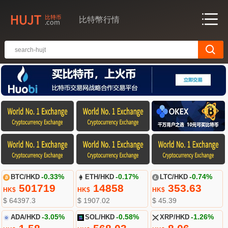
比特幣行情
BTC/HKD
-0.33%
ETH/HKD
-0.17%
LTC/HKD
-0.74%
501719
14858
353.63
HK$
HK$
HK$
$ 64397.3
$ 1907.02
$ 45.39
ADA/HKD
-3.05%
SOL/HKD
-0.58%
XRP/HKD
-1.26%