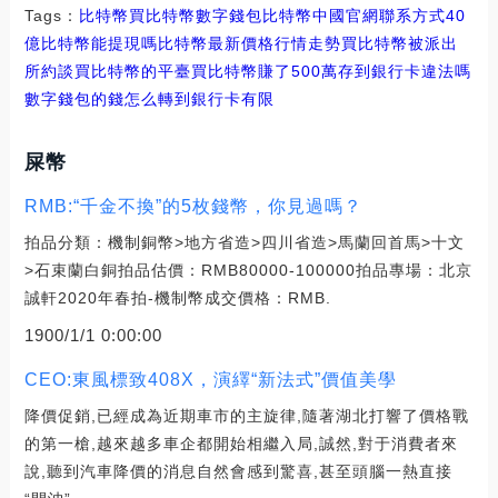
Tags：
比特幣
買比特幣
數字錢包比特幣中國官網聯系方式
40
億比特幣能提現嗎
比特幣最新價格行情走勢買比特幣被派出
所約談
買比特幣的平臺
買比特幣賺了500萬
存到銀行卡違法嗎
數字錢包的錢怎么轉到銀行卡有限
屎幣
RMB:“千金不換”的5枚錢幣，你見過嗎？
拍品分類：機制銅幣>地方省造>四川省造>馬蘭回首馬>十文
>石束蘭白銅拍品估價：RMB80000-100000拍品專場：北京
誠軒2020年春拍-機制幣成交價格：RMB.
1900/1/1 0:00:00
CEO:東風標致408X，演繹“新法式”價值美學
降價促銷,已經成為近期車市的主旋律,隨著湖北打響了價格戰
的第一槍,越來越多車企都開始相繼入局,誠然,對于消費者來
說,聽到汽車降價的消息自然會感到驚喜,甚至頭腦一熱直接