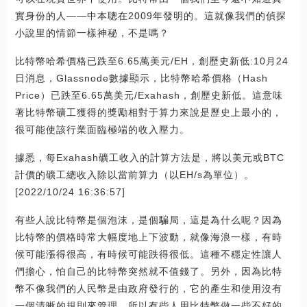
實身份的人——中本聰在2009年發明的。這就像我們的偵探
小說里的情節一樣神秘，不是嗎？
比特幣哈希價格已跌至6.65萬美元/EH，創歷史新低:10月24
日消息，Glassnode數據顯示，比特幣哈希價格（Hash
Price）已跌至6.65萬美元/Exahash，創歷史新低。這意味
著比特幣礦工獲得的獎勵相對于算力來說是歷史上最小的，
很可能使該行業面臨極端的收入壓力。
據悉，每Exahash礦工收入的計算方法是，將以美元或BTC
計價的礦工總收入除以當前算力（以EH/s為單位）。
[2022/10/24 16:36:57]
有些人說比特幣是個泡沫，是個騙局，這是為什么呢？因為
比特幣的價格時常大幅度地上下波動，就像海浪一樣，有時
候可能漲得很高，有時候可能跌得很低。這種不穩定性讓人
們擔心，怕自己的比特幣突然就不值錢了。另外，因為比特
幣不像我們的人民幣是由政府發行的，它的產生和使用沒有
一個清晰的規則來管理，所以有些人用比特幣做一些不好的