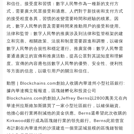
和信任。接受度和習慣：數字人民幣作為一種新的支付方
式，需要廣大民眾接受和適應。人們對于新技術和支付方式
的接受程度各異，習慣的改變需要時間和經驗的積累。因
此，數字人民幣的普及需要時間來推動用戶的接受和使用。
法律和監管：數字人民幣的推廣涉及到法律和監管框架的建
立和完善。相關政策、法規和制度需要跟進和調整，以確保
數字人民幣的合規性和穩定運行。推廣宣傳：數字人民幣需
要通過廣泛的宣傳和推廣活動，提高公眾對其認知度和理解
度。宣傳的內容應包括數字人民幣的優勢、安全性、便利性
等方面的信息，以吸引用戶的關注和信任。
動態 | Blockchains.com創始人收購內華達州小型社區銀行:
據內華達獨立報報道，區塊鏈孵化和投資公司
Blockchains.com的創始人Jeffrey Berns以2800萬美元在內
華達州拉斯維加斯購買了一家小型社區銀行，以確保融資。
他擔心銀行業將削減他的資金供應。Berns還希望此次收購的
Kirkwood銀行成為區塊鏈行業的領先銀行。Berns此前曾宣
布計劃在內華達州的沙漠建造一個里諾城規模的區塊鏈智能