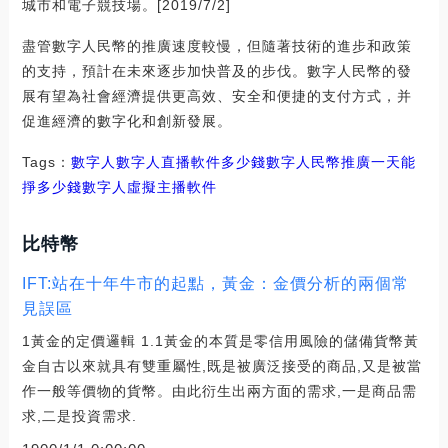
城市和電子競技場。[2019/7/2]
盡管數字人民幣的推廣速度較慢，但隨著技術的進步和政策
的支持，預計在未來逐步加快普及的步伐。數字人民幣的發
展有望為社會經濟提供更高效、安全和便捷的支付方式，并
促進經濟的數字化和創新發展。
Tags：
數字人數字人直播軟件多少錢
數字人民幣推廣一天能
掙多少錢
數字人虛擬主播軟件
比特幣
IFT:站在十年牛市的起點，黃金：金價分析的兩個常
見誤區
1黃金的定價邏輯 1.1黃金的本質是零信用風險的儲備貨幣黃
金自古以來就具有雙重屬性,既是被廣泛接受的商品,又是被當
作一般等價物的貨幣。由此衍生出兩方面的需求,一是商品需
求,二是投資需求.