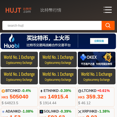
比特幣行情
BTC/HKD
-0.4%
ETH/HKD
-0.39%
LTC/HKD
+0.61%
505040
14915.4
359.32
HK$
HK$
HK$
$ 64823.5
$ 1914.44
$ 46.12
ADA/HKD
-1.08%
SOL/HKD
-0.39%
XRP/HKD
-1.38%