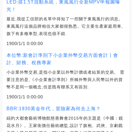
LED:搭1.5T混動系統，東風風行全新MPV申報圖曝
光！
最近,我從工信部的名單中得知了一些關于東風風行的消息。
東風風行這個品牌相信大家都很熟悉。它主要生產家庭用車,
旗下有多種車型,表現也很不錯.
1900/1/1 0:00:00
本位幣:新會計準則下小企業外幣交易方面會計丨會
計、財務、稅務專家
小企業外幣交易,是指小企業以外幣計價或者結算的交易。 需
要注意的是,《小企業會計準則》所稱外幣與人民幣以外的貨
幣不是同一個概念,但是既有聯系又有區別.
1900/1/1 0:00:00
BBR:1930黃金年代，冒險家為何去上海？
紐約大都會藝術博物館慈善舞會2015年的主題是《中國：鏡
花水月》。王家衛擔任藝術總監,設計了旗袍、武俠、京劇戲