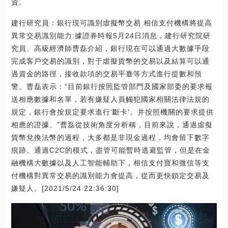
資。
建行研究員：銀行現可識別虛擬幣交易 相信支付機構將提高
異常交易識別能力:據證券時報5月24日消息，建行研究院研
究員、高級經濟師曹磊介紹，銀行現在可以通過大數據手段
完成客戶交易的識別，對于虛擬貨幣的交易以及結算可以通
過資金的路徑，接收款項的交易平臺等方式進行提數和預
警。曹磊表示：“目前銀行按照監管部門及國家部委的要求報
送相應數據和名單，若有嫌疑人員觸犯國家相關法律法規的
規定，銀行會按規定要求進行‘斷卡’。并按照機關的要求提供
相應的證據。”曹磊從技術角度分析稱，目前來說，通過虛擬
貨幣兌換法幣的過程，大多都是非現金過程，均會留下數字
痕跡。通過C2C的模式，盡管可能暫時逃避監管，但是在金
融機構大數據以及人工智能輔助下，相信支付寶和微信等支
付機構對異常交易的識別能力會提高，從而更快鎖定交易及
嫌疑人。[2021/5/24 22:36:30]