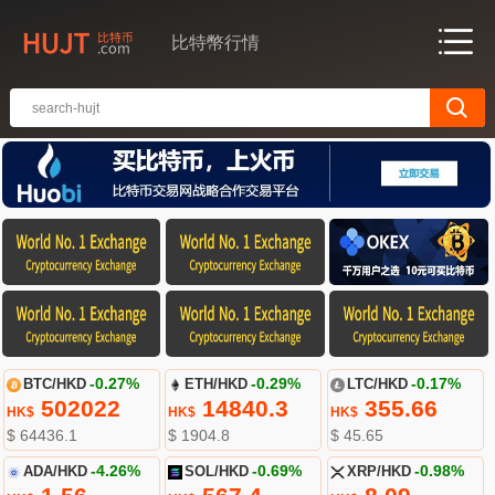
比特幣行情
BTC/HKD
-0.27%
ETH/HKD
-0.29%
LTC/HKD
-0.17%
502022
14840.3
355.66
HK$
HK$
HK$
$ 64436.1
$ 1904.8
$ 45.65
ADA/HKD
-4.26%
SOL/HKD
-0.69%
XRP/HKD
-0.98%