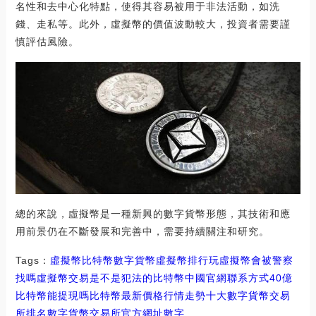
名性和去中心化特點，使得其容易被用于非法活動，如洗
錢、走私等。此外，虛擬幣的價值波動較大，投資者需要謹
慎評估風險。
總的來說，虛擬幣是一種新興的數字貨幣形態，其技術和應
用前景仍在不斷發展和完善中，需要持續關注和研究。
Tags：
虛擬幣
比特幣
數字貨幣虛擬幣排行
玩虛擬幣會被警察
找嗎
虛擬幣交易是不是犯法的比特幣中國官網聯系方式
40億
比特幣能提現嗎
比特幣最新價格行情走勢十大數字貨幣交易
所排名
數字貨幣交易所官方網址
數字