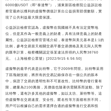
6000個USDT（即“泰達幣”），浦東新區檢察院公益訴訟檢
察官最終以獲利的虛擬幣價值計算出公益損害賠償數額，實
現了公共利益最大限度保護。
公益訴訟檢察官認為，虛擬幣在我國雖不具有法定貨幣地
位，但是其作為一般意義上的財產，具有法律意義上的財產
屬性。公益訴訟檢察官雷瑤介紹，泰達幣與美元基本是1:1的
比例，參考交易當天相關交易平臺交易價格及美元與人民幣
的匯率計算，檢察機關認定張某違法所得約人民幣38760
元。（上海檢察公眾號）[2022/9/15 6:56:50]
虛擬幣的最早代表是比特幣，它于2009年問世。比特幣采用
了區塊鏈技術，將所有的交易記錄保存在一個公共的賬本
中，保證了交易的透明性和不可篡改性。比特幣的發行量有
限，總量為2100萬個，其價值也隨著供需關系而波動。除了
比特幣，還有許多其他的虛擬幣，如以太坊、萊特幣等。這
些虛擬幣在交易速度、安全性、匿名性等方面都有所不同，
用戶可以根據自己的需求選擇合適的虛擬幣進行交易和投