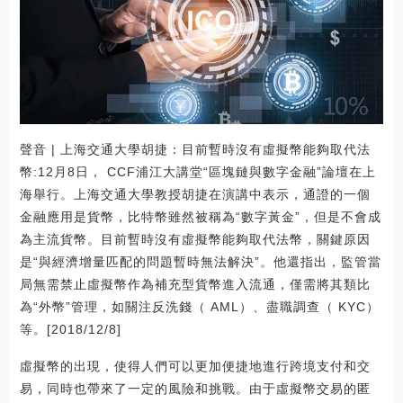
聲音 | 上海交通大學胡捷：目前暫時沒有虛擬幣能夠取代法
幣:12月8日， CCF浦江大講堂“區塊鏈與數字金融”論壇在上
海舉行。上海交通大學教授胡捷在演講中表示，通證的一個
金融應用是貨幣，比特幣雖然被稱為“數字黃金”，但是不會成
為主流貨幣。目前暫時沒有虛擬幣能夠取代法幣，關鍵原因
是“與經濟增量匹配的問題暫時無法解決”。他還指出，監管當
局無需禁止虛擬幣作為補充型貨幣進入流通，僅需將其類比
為“外幣”管理，如關注反洗錢（ AML）、盡職調查（ KYC）
等。[2018/12/8]
虛擬幣的出現，使得人們可以更加便捷地進行跨境支付和交
易，同時也帶來了一定的風險和挑戰。由于虛擬幣交易的匿